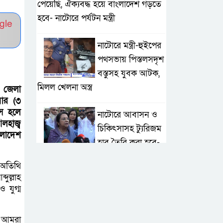
পেয়েছি, ঐক্যবদ্ধ হয়ে বাংলাদেশ গড়তে
হবে- নাটোরে পর্যটন মন্ত্রী
gle
নাটোরে মন্ত্রী-হুইপের
পথসভায় পিস্তলসদৃশ
বস্তুসহ যুবক আটক,
মিলল খেলনা অস্ত্র
র জেলা
বার (৩
্স হলে
নাটোরে আবাসন ও
লহাজ্ব
চিকিৎসাসহ ট্যুরিজম
ংলাদেশ
হাব তৈরি করা হবে-
পর্যটন মন্ত্রী
 অতিথি
ুল্লাহ
মান্দায় দেশীয়
 যুগ্ম
চোলাই মদ জব্দ ও
ধ্বংস, ইউপি
, আমরা