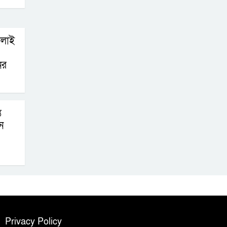
োলাই
ের
ে
ে
Privacy Policy