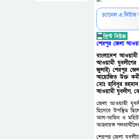
চ্যানেল এ নিউজ
শেরপুর জেলা আওয়াম
বাংলাদেশ আওয়ামী লী
আওয়ামী যুবলীগের ক
জুলাই) শেরপুর জেল
আয়োজিত উক্ত কর্ম
মোঃ হাবিবুর রহমান
আওয়ামী যুবলীগ, কেন্
জেলা আওয়ামী যুব
হিসেবে উপস্থিত ছিলে
আল-আমিন ও মহিউদ্দি
আহ্বায়ক পদপ্রার্থীদে
শেরপুর জেলা যুবলী