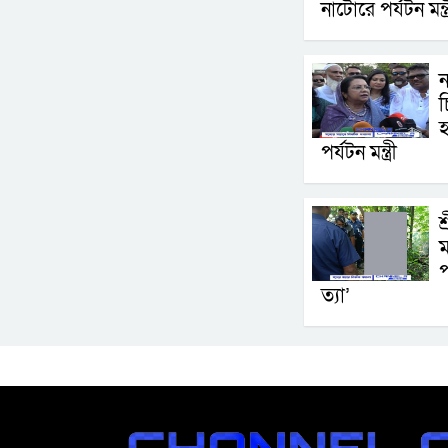
নাটোরে পর্যটন মন্ত্
চ
হ
পর্যটন মন্ত্রী
শ
ম
প
ত্যা’