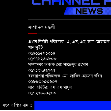
সম্পাদক মন্ডলী
প্রধান নির্বাহী পরিচালক: এ, এস, এম, আল-আফতাব
খান সুইট
০১৯১১৫০১৩১৪
০১৭৭৬২৩০৮০৮
সম্পাদক: অধ্যক্ষ মো: সাজেদুর রহমান
০১৭১৩৭৪৬৭২৭
ব্যবস্থাপনা পরিচালক: মো: জাকির হোসেন রবিন
০১৮৮০৫৫০৬৫৭
সাব এডিটর: এম এম মামুন
০১৭২৭৬৬৪৫০০
সংবাদ শিরোনাম ::
© সর্বস্বত্ব সংরক্ষিত