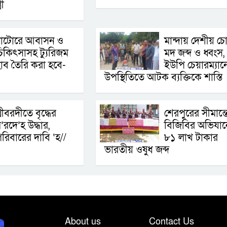
রী
নাটোরে আবাসন ও
মান্দায় দেশীয় চ
িকিৎসাসহ ট্যুরিজম
মদ জব্দ ও ধ্বংস,
াব তৈরি করা হবে-
ইউপি চেয়ারম্যান
উপস্থিতিতে আটক ব্যক্তিকে শাস্তি
্রীবরদীতে বৃদ্ধের
শেরপুরের সীমান্ত
’রদে’হ উদ্ধার,
বিজিবির অভিযান
রিবারের দাবি ‘হ//
৮১ লাখ টাকার
ভারতীয় ওষুধ জব্দ
About us
Contact Us