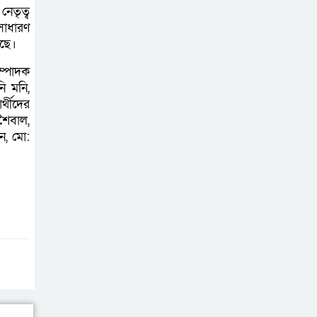
চেয়ারম্যানের উপস্থিতিতে আটক ব্যক্তিকে
েতৃত্ব
শাস্তি
সাধারণ
েছে।
শ্রীবরদীতে বৃদ্ধের
ম্পাদক
ম’রদে’হ উদ্ধার,
ি মনি,
পরিবারের দাবি ‘হ//
্থীদের
শৈবাল,
ত্যা’
ন, মো:
শেরপুরের সীমান্তে
বিজিবির অভিযানে
৮১ লাখ টাকার
ভারতীয় ওষুধ জব্দ
বাঘায় খেলনা পিস্তল
দেখিয়ে চাঁদাবাজির
অভিযোগ,