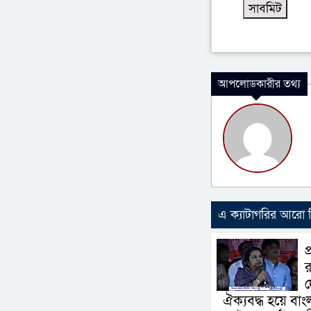
আপলোডকারীর তথ্য
এ ক্যাটাগরির আরো
প
র
দ
ঐক্যবদ্ধ হয়ে বা