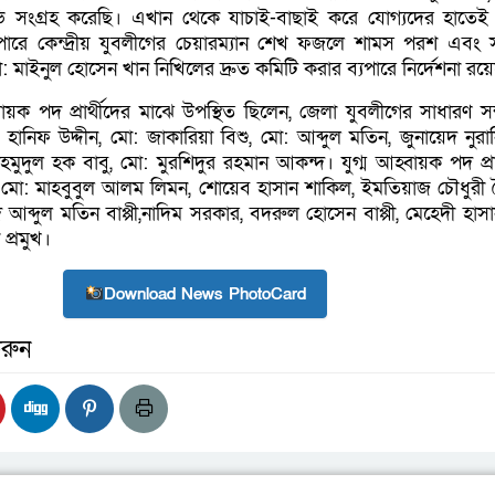
ি সংগ্রহ করেছি। এখান থেকে যাচাই-বাছাই করে যোগ্যদের হাতেই ন
পারে কেন্দ্রীয় যুবলীগের চেয়ারম্যান শেখ ফজলে শামস পরশ এবং 
 মাইনুল হোসেন খান নিখিলের দ্রুত কমিটি করার ব্যপারে নির্দেশনা রয়
বায়ক পদ প্রার্থীদের মাঝে উপস্থিত ছিলেন, জেলা যুবলীগের সাধারণ স
ানিফ উদ্দীন, মো: জাকারিয়া বিশু, মো: আব্দুল মতিন, জুনায়েদ নুরান
হমুদুল হক বাবু, মো: মুরশিদুর রহমান আকন্দ। যুগ্ম আহ্বায়ক পদ প্রার
ন মো: মাহবুবুল আলম লিমন, শোয়েব হাসান শাকিল, ইমতিয়াজ চৌধুরী 
 আব্দুল মতিন বাপ্পী,নাদিম সরকার, বদরুল হোসেন বাপ্পী, মেহেদী হাসা
 প্রমুখ।
Download News PhotoCard
রুন