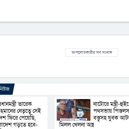
আপলোডকারীর সব সংবাদ
 নিউজ
্রধানমন্ত্রী তারেক
নাটোরে মন্ত্রী-হুই
হমানের নেতৃত্বে সেই
পথসভায় পিস্তলস
েশ ফিরে পেয়েছি,
বস্তুসহ যুবক আট
ংলাদেশ গড়তে হবে-
মিলল খেলনা অস্ত্র