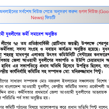
 অনলাইনের সর্বশেষ নিউজ পেতে অনুসরণ করুন
গুগল নিউজ (Goo
News)
ফিডটি
ী যুবলীগের কর্মী সমাবেশ অনুষ্ঠিত
গের ৭৫ তম প্রতিষ্ঠাবার্ষিকী (প্লাটিনাম জয়ন্তী) উপলক্ষে শেরপু
র্মীসভা, সদস্য সংগ্রহ ও নবায়ন কার্যক্রম অনুষ্ঠিত হয়েছে। বুধ
া শহরস্থ মাধবপুর এলাকায় উৎসব কমিউনিটি সেন্টারের কনফারেন
ীসভায় জেলা আওয়ামী যুবলীগের সভাপতি ও ইউপি চেয়ারম্যান আ
 হাবিব এর সভাপতিত্বে প্রধান অতিথি হিসেবে উপস্থিত ছিলেন, বা
দ্রীয় কার্যনির্বাহি কমিটির সহ সম্পাদক মো: মনিরুজ্জামান পিন্টু।
লীগের সাধারণ সম্পাদক মোঃ নজরুল ইসলামের সঞ্চালনায় বিশেষ
ন বাংলাদেশ আওয়ামী যুবলীগ, কেন্দ্রীয় কমিটির সদস্য প্রকৌশলী আব্দ
ন রানা। কর্মীসভার প্রথমার্ধে জেলা আওয়ামী যুবলীগের আহ্বায়ক ও
র পরিচিতি পর্ব সভা অনুষ্ঠিত হয়।
গের কমিটি গঠনের বিষয়ে আলোকপাত করে প্রধান অতিথি পিন্টু বলেন