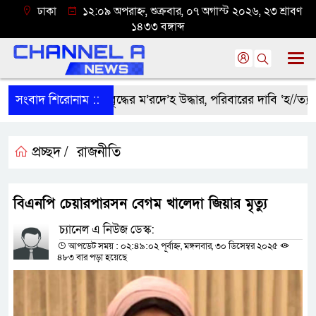
ঢাকা
১২:০৯ অপরাহ্ন, শুক্রবার, ০৭ অগাস্ট ২০২৬, ২৩ শ্রাবণ
১৪৩৩ বঙ্গাব্দ
সংবাদ শিরোনাম ::
শ্রীবরদীতে বৃদ্ধের ম’রদে’হ উদ্ধার, পরিবারের দাবি ‘হ//ত্যা’
প্রচ্ছদ /
রাজনীতি
বিএনপি চেয়ারপারসন বেগম খালেদা জিয়ার মৃত্যু
চ্যানেল এ নিউজ ডেস্ক:
আপডেট সময় : ০২:৪৯:০২ পূর্বাহ্ন, মঙ্গলবার, ৩০ ডিসেম্বর ২০২৫
৪৮৩ বার পড়া হয়েছে