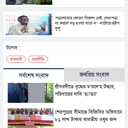
পড়াশোনার কোনো বিকল্প নেই, লেখাপড়া
না করলে বড় হওয়া যাবে ন’- নাটোরে হুইপ
দুলু
ট্যাগস :
রাজধানী
রাজনীতি
জনপ্রিয় সংবাদ
সর্বশেষ সংবাদ
শ্রীবরদীতে বৃদ্ধের ম’রদে’হ উদ্ধার,
পরিবারের দাবি ‘হ//ত্যা’
শেরপুরের সীমান্তে বিজিবির অভিযানে
৮১ লাখ টাকার ভারতীয় ওষুধ জব্দ