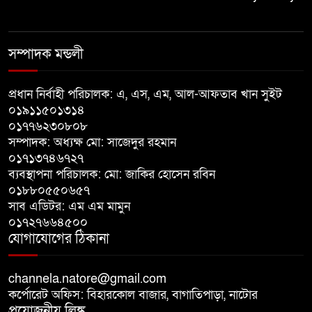
লালপুরে নারীর ১ লাখ ৮০ হাজার টাকা
ছিনতাই, ৪৮ ঘণ্টার মধ্যে গ্রেপ্তার ২
সম্পাদক মন্ডলী
বাগাতিপাড়ায় সড়ক নির্মাণে বাধার
অভিযোগে বাগাতিপাড়ায় মানববন্ধন
প্রধান নির্বাহী পরিচালক: এ, এস, এম, আল-আফতাব খান সুইট
০১৯১১৫০১৩১৪
০১৭৭৬২৩০৮০৮
বাগাতিপাড়ায় বিশ্ব মাতৃদুগ্ধ সপ্তাহের
সম্পাদক: অধ্যক্ষ মো: সাজেদুর রহমান
সমাপনী ও পুরস্কার বিতরণ
০১৭১৩৭৪৬৭২৭
ব্যবস্থাপনা পরিচালক: মো: জাকির হোসেন রবিন
বড়াইগ্রামে দুর্নীতির অভিযোগে প্রধান
০১৮৮০৫৫০৬৫৭
সাব এডিটর: এম এম মামুন
শিক্ষক বরখাস্ত, তিন কর্মচারীর নিয়োগ
০১৭২৭৬৬৪৫০০
বাতিল
যোগাযোগের ঠিকানা
channela.natore@gmail.com
কর্পোরেট অফিস: বিহারকোল বাজার, বাগাতিপাড়া, নাটোর
প্রয়োজনীয় লিঙ্ক