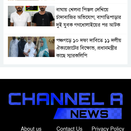
বাঘায় খেলনা পিস্তল দেখিয়ে
চাঁদাবাজির অভিযোগ, বাগাতিপাড়ার
দুই যুবক গণধোলাইয়ের পর আটক
পঞ্চগড়ে ১০ দফা দাবিতে ১১ দলীয়
ঐক্যজোটের বিক্ষোভ, প্রধানমন্ত্রীর
কাছে স্মারকলিপি
বাগাতিপাড়ায় স্বামীর মৃত্যুর আধা
ঘণ্টার ব্যবধানে স্ত্রীরও মৃত্যু, শোকে
স্তব্ধ এলাকা!
বাংলাদেশের মাটিতে আর কোনোদিন
ফ্যাসিস্টের স্থান হবে না: নাটোরে হুইপ
দুলু
About us
Contact Us
Privacy Policy