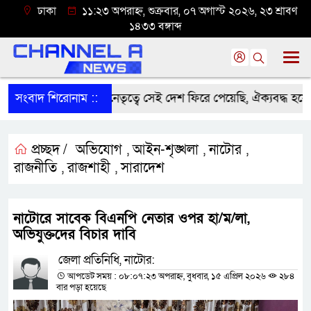
ঢাকা
১১:২৩ অপরাহ্ন, শুক্রবার, ০৭ অগাস্ট ২০২৬, ২৩ শ্রাবণ
১৪৩৩ বঙ্গাব্দ
মন্ত্রী তারেক রহমানের নেতৃত্বে সেই দেশ ফিরে পেয়েছি, ঐক্যবদ্ধ হয়ে বাং
সংবাদ শিরোনাম ::
প্রচ্ছদ /
অভিযোগ
আইন-শৃঙ্খলা
নাটোর
,
,
,
রাজনীতি
রাজশাহী
সারাদেশ
,
,
নাটোরে সাবেক বিএনপি নেতার ওপর হা/ম/লা,
অভিযুক্তদের বিচার দাবি
জেলা প্রতিনিধি, নাটোর:
আপডেট সময় : ০৮:০৭:২৩ অপরাহ্ন, বুধবার, ১৫ এপ্রিল ২০২৬
২৮৪
বার পড়া হয়েছে