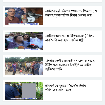
নাটোরে মন্ত্রী-হুইপের পথসভায় পিস্তলসদৃশ
বস্তুসহ যুবক আটক, মিলল খেলনা অস্ত্র
নাটোরে আবাসন ও চিকিৎসাসহ ট্যুরিজম
হাব তৈরি করা হবে- পর্যটন মন্ত্রী
মান্দায় দেশীয় চোলাই মদ জব্দ ও ধ্বংস,
ইউপি চেয়ারম্যানের উপস্থিতিতে আটক
ব্যক্তিকে শাস্তি
শ্রীবরদীতে বৃদ্ধের ম’রদে’হ উদ্ধার,
পরিবারের দাবি ‘হ//ত্যা’