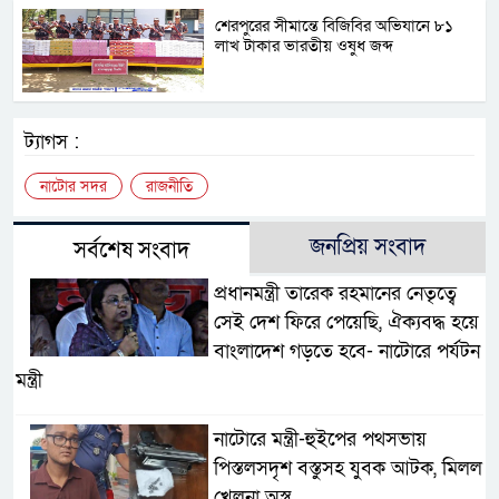
শেরপুরের সীমান্তে বিজিবির অভিযানে ৮১
লাখ টাকার ভারতীয় ওষুধ জব্দ
ট্যাগস :
নাটোর সদর
রাজনীতি
জনপ্রিয় সংবাদ
সর্বশেষ সংবাদ
প্রধানমন্ত্রী তারেক রহমানের নেতৃত্বে
সেই দেশ ফিরে পেয়েছি, ঐক্যবদ্ধ হয়ে
বাংলাদেশ গড়তে হবে- নাটোরে পর্যটন
মন্ত্রী
নাটোরে মন্ত্রী-হুইপের পথসভায়
পিস্তলসদৃশ বস্তুসহ যুবক আটক, মিলল
খেলনা অস্ত্র