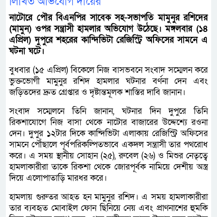
লিখিত অভিযোগ দায়ের
নাটোরে পৌর বিএনপির সাবেক সহ-সভাপতি মামুনুর রশিদের
(মামুন) ওপর সন্ত্রাসী হামলার অভিযোগ উঠেছে। মঙ্গলবার (১৪
এপ্রিল) দুপুরে শহরের কান্দিভিটা রেজিস্ট্রি অফিসের সামনে এ
ঘটনা ঘটে।
বুধবার (১৫ এপ্রিল) বিকেলে নিজ বাসভবনে সংবাদ সম্মেলন করে
ভুক্তভোগী মামুনুর রশিদ হামলার ঘটনার বর্ণনা দেন এবং
জড়িতদের দ্রুত গ্রেপ্তার ও দৃষ্টান্তমূলক শাস্তির দাবি জানান।
সংবাদ সম্মেলনে তিনি জানান, ঘটনার দিন দুপুরে তিনি
রিকশাযোগে নিজ বাসা থেকে নাটোর বাজারের উদ্দেশ্যে রওনা
দেন। দুপুর ১২টার দিকে কান্দিভিটা এলাকায় রেজিস্ট্রি অফিসের
সামনে পৌঁছালে পূর্বপরিকল্পিতভাবে একদল সন্ত্রাসী তার পথরোধ
করে। এ সময় স্থানীয় সোহান (২৫), রুবেল (২৬) ও মিশুর নেতৃত্বে
হামলাকারীরা তাকে রিকশা থেকে জোরপূর্বক নামিয়ে দেশীয় অস্ত্র
দিয়ে এলোপাতাড়ি মারধর করে।
হামলায় গুরুতর আহত হন মামুনুর রশিদ। এ সময় হামলাকারীরা
তার ব্যবহৃত মোবাইল ফোন ছিনিয়ে নেয় এবং প্রাণনাশের হুমকি