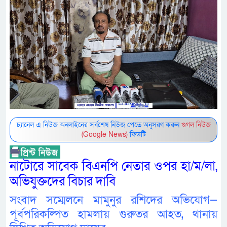
চ্যানেল এ নিউজ অনলাইনের সর্বশেষ নিউজ পেতে অনুসরণ করুন
গুগল নিউজ
(Google News)
ফিডটি
নাটোরে সাবেক বিএনপি নেতার ওপর হা/ম/লা,
অভিযুক্তদের বিচার দাবি
সংবাদ সম্মেলনে মামুনুর রশিদের অভিযোগ—
পূর্বপরিকল্পিত হামলায় গুরুতর আহত, থানায়