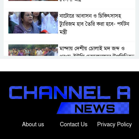
নাটোরে আবাসন ও চিকিৎসাসহ
ট্যুরিজম হাব তৈরি করা হবে- পর্যটন
মন্ত্রী
মান্দায় দেশীয় চোলাই মদ জব্দ ও
ধ্বংস, ইউপি চেয়ারম্যানের উপস্থিতিতে
আটক ব্যক্তিকে শাস্তি
শ্রীবরদীতে বৃদ্ধের ম’রদে’হ উদ্ধার,
পরিবারের দাবি ‘হ//ত্যা’
শেরপুরের সীমান্তে বিজিবির অভিযানে
৮১ লাখ টাকার ভারতীয় ওষুধ জব্দ
About us
Contact Us
Privacy Policy
বাঘায় খেলনা পিস্তল দেখিয়ে