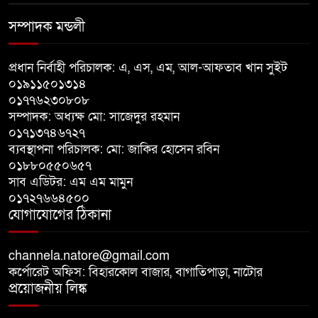
চাঁদাবাজির অভিযোগ, বাগাতিপাড়ার
সম্পাদক মন্ডলী
দুই যুবক গণধোলাইয়ের পর আটক
প্রধান নির্বাহী পরিচালক: এ, এস, এম, আল-আফতাব খান সুইট
পঞ্চগড়ে ১০ দফা দাবিতে ১১ দলীয়
০১৯১১৫০১৩১৪
ঐক্যজোটের বিক্ষোভ, প্রধানমন্ত্রীর
০১৭৭৬২৩০৮০৮
কাছে স্মারকলিপি
সম্পাদক: অধ্যক্ষ মো: সাজেদুর রহমান
০১৭১৩৭৪৬৭২৭
বাগাতিপাড়ায় স্বামীর মৃত্যুর আধা
ব্যবস্থাপনা পরিচালক: মো: জাকির হোসেন রবিন
ঘণ্টার ব্যবধানে স্ত্রীরও মৃত্যু, শোকে
০১৮৮০৫৫০৬৫৭
স্তব্ধ এলাকা!
সাব এডিটর: এম এম মামুন
০১৭২৭৬৬৪৫০০
যোগাযোগের ঠিকানা
বাংলাদেশের মাটিতে আর কোনোদিন
ফ্যাসিস্টের স্থান হবে না: নাটোরে হুইপ
দুলু
channela.natore@gmail.com
কর্পোরেট অফিস: বিহারকোল বাজার, বাগাতিপাড়া, নাটোর
প্রয়োজনীয় লিঙ্ক