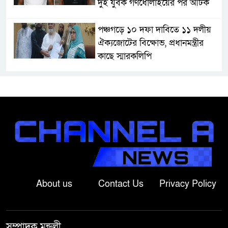
দুই যুবক গণধোলাইয়ের পর আটক
পঞ্চগড়ে ১০ দফা দাবিতে ১১ দলীয়
ঐক্যজোটের বিক্ষোভ, প্রধানমন্ত্রীর
কাছে স্মারকলিপি
বাগাতিপাড়ায় স্বামীর মৃত্যুর আধা
ঘণ্টার ব্যবধানে স্ত্রীরও মৃত্যু, শোকে
স্তব্ধ এলাকা!
বাংলাদেশের মাটিতে আর কোনোদিন
ফ্যাসিস্টের স্থান হবে না: নাটোরে হুইপ
দুলু
About us
Contact Us
Privacy Policy
লালপুরে নারীর ১ লাখ ৮০ হাজার টাকা
ছিনতাই, ৪৮ ঘণ্টার মধ্যে গ্রেপ্তার ২
সম্পাদক মন্ডলী