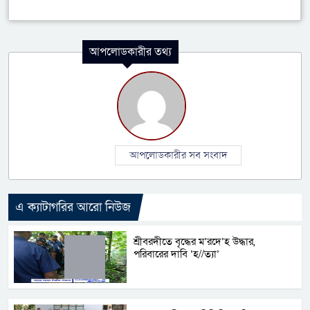
আপলোডকারীর তথ্য
আপলোডকারীর সব সংবাদ
এ ক্যাটাগরির আরো নিউজ
শ্রীবরদীতে বৃদ্ধের ম’রদে’হ উদ্ধার,
পরিবারের দাবি ‘হ//ত্যা’