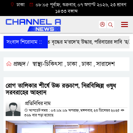
ঢাকা
০৮:০৫ পূর্বাহ্ন, শুক্রবার, ০৭ অগাস্ট ২০২৬, ২৩ শ্রাবণ
১৪৩৩ বঙ্গাব্দ
সংবাদ শিরোনাম ::
শ্রীবরদীতে বৃদ্ধের ম’রদে’হ উদ্ধার, পরিবারের দাবি ‘হ//ত্যা’
প্রচ্ছদ /
স্বাস্থ্য-চিকিৎসা
ঢাকা
ঢাকা
সারাদেশ
,
,
,
রোগ তালিকার শীর্ষে উচ্চ রক্তচাপ, নিরবিচ্ছিন্ন ওষুধ
সরবরাহের আহ্বান
প্রতিনিধির নাম
আপডেট সময় : ০৩:০৯:০৯ অপরাহ্ন, মঙ্গলবার, ২৩ ডিসেম্বর ২০২৫
৩৬৯ বার পড়া হয়েছে