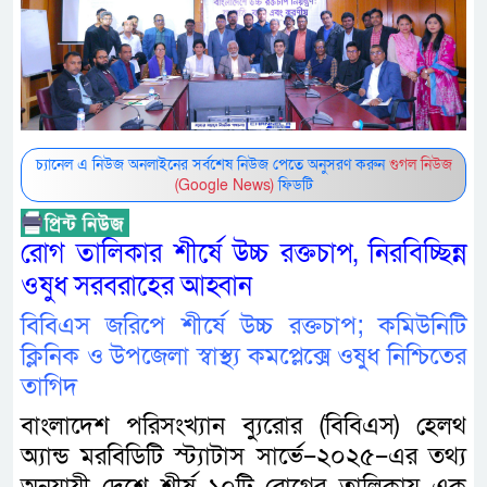
চ্যানেল এ নিউজ অনলাইনের সর্বশেষ নিউজ পেতে অনুসরণ করুন
গুগল নিউজ
(Google News)
ফিডটি
রোগ তালিকার শীর্ষে উচ্চ রক্তচাপ, নিরবিচ্ছিন্ন
ওষুধ সরবরাহের আহ্বান
বিবিএস জরিপে শীর্ষে উচ্চ রক্তচাপ; কমিউনিটি
ক্লিনিক ও উপজেলা স্বাস্থ্য কমপ্লেক্সে ওষুধ নিশ্চিতের
তাগিদ
বাংলাদেশ পরিসংখ্যান ব্যুরোর (বিবিএস) হেলথ
অ্যান্ড মরবিডিটি স্ট্যাটাস সার্ভে–২০২৫–এর তথ্য
অনুযায়ী দেশে শীর্ষ ১০টি রোগের তালিকায় এক