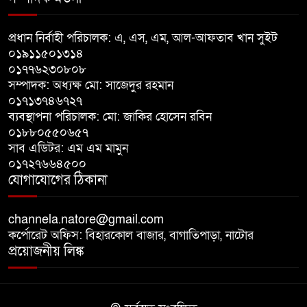
বাগাতিপাড়ায় সড়ক নির্মাণে বাধার
অভিযোগে বাগাতিপাড়ায় মানববন্ধন
প্রধান নির্বাহী পরিচালক: এ, এস, এম, আল-আফতাব খান সুইট
০১৯১১৫০১৩১৪
০১৭৭৬২৩০৮০৮
বাগাতিপাড়ায় বিশ্ব মাতৃদুগ্ধ সপ্তাহের
সম্পাদক: অধ্যক্ষ মো: সাজেদুর রহমান
সমাপনী ও পুরস্কার বিতরণ
০১৭১৩৭৪৬৭২৭
ব্যবস্থাপনা পরিচালক: মো: জাকির হোসেন রবিন
বড়াইগ্রামে দুর্নীতির অভিযোগে প্রধান
০১৮৮০৫৫০৬৫৭
সাব এডিটর: এম এম মামুন
শিক্ষক বরখাস্ত, তিন কর্মচারীর নিয়োগ
০১৭২৭৬৬৪৫০০
বাতিল
যোগাযোগের ঠিকানা
channela.natore@gmail.com
কর্পোরেট অফিস: বিহারকোল বাজার, বাগাতিপাড়া, নাটোর
প্রয়োজনীয় লিঙ্ক