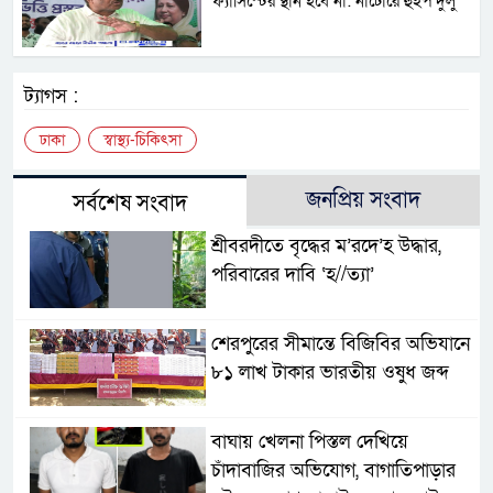
ফ্যাসিস্টের স্থান হবে না: নাটোরে হুইপ দুলু
ট্যাগস :
ঢাকা
স্বাস্থ্য-চিকিৎসা
জনপ্রিয় সংবাদ
সর্বশেষ সংবাদ
শ্রীবরদীতে বৃদ্ধের ম’রদে’হ উদ্ধার,
পরিবারের দাবি ‘হ//ত্যা’
শেরপুরের সীমান্তে বিজিবির অভিযানে
৮১ লাখ টাকার ভারতীয় ওষুধ জব্দ
বাঘায় খেলনা পিস্তল দেখিয়ে
চাঁদাবাজির অভিযোগ, বাগাতিপাড়ার