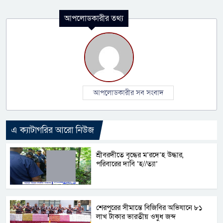
আপলোডকারীর তথ্য
আপলোডকারীর সব সংবাদ
এ ক্যাটাগরির আরো নিউজ
শ্রীবরদীতে বৃদ্ধের ম’রদে’হ উদ্ধার,
পরিবারের দাবি ‘হ//ত্যা’
শেরপুরের সীমান্তে বিজিবির অভিযানে ৮১
লাখ টাকার ভারতীয় ওষুধ জব্দ