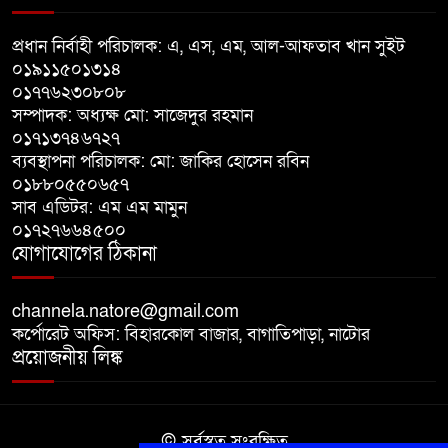
বাগাতিপাড়ায় সড়ক নির্মাণে বাধার
অভিযোগে বাগাতিপাড়ায় মানববন্ধন
প্রধান নির্বাহী পরিচালক: এ, এস, এম, আল-আফতাব খান সুইট
০১৯১১৫০১৩১৪
০১৭৭৬২৩০৮০৮
বাগাতিপাড়ায় বিশ্ব মাতৃদুগ্ধ সপ্তাহের
সম্পাদক: অধ্যক্ষ মো: সাজেদুর রহমান
সমাপনী ও পুরস্কার বিতরণ
০১৭১৩৭৪৬৭২৭
ব্যবস্থাপনা পরিচালক: মো: জাকির হোসেন রবিন
বড়াইগ্রামে দুর্নীতির অভিযোগে প্রধান
০১৮৮০৫৫০৬৫৭
সাব এডিটর: এম এম মামুন
শিক্ষক বরখাস্ত, তিন কর্মচারীর নিয়োগ
০১৭২৭৬৬৪৫০০
বাতিল
যোগাযোগের ঠিকানা
channela.natore@gmail.com
কর্পোরেট অফিস: বিহারকোল বাজার, বাগাতিপাড়া, নাটোর
প্রয়োজনীয় লিঙ্ক
© সর্বস্বত্ব সংরক্ষিত