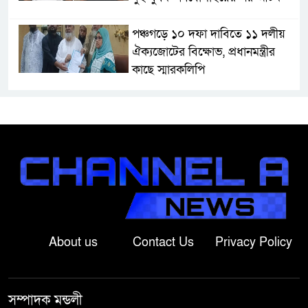
পঞ্চগড়ে ১০ দফা দাবিতে ১১ দলীয়
ঐক্যজোটের বিক্ষোভ, প্রধানমন্ত্রীর
কাছে স্মারকলিপি
বাগাতিপাড়ায় স্বামীর মৃত্যুর আধা
ঘণ্টার ব্যবধানে স্ত্রীরও মৃত্যু, শোকে
স্তব্ধ এলাকা!
বাংলাদেশের মাটিতে আর কোনোদিন
ফ্যাসিস্টের স্থান হবে না: নাটোরে হুইপ
দুলু
About us
Contact Us
Privacy Policy
লালপুরে নারীর ১ লাখ ৮০ হাজার টাকা
ছিনতাই, ৪৮ ঘণ্টার মধ্যে গ্রেপ্তার ২
সম্পাদক মন্ডলী