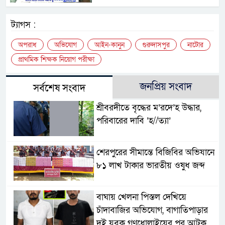
ট্যাগস :
অপরাধ
অভিযোগ
আইন-কানুন
গুরুদাসপুর
নাটোর
প্রাথমিক শিক্ষক নিয়োগ পরীক্ষা
জনপ্রিয় সংবাদ
সর্বশেষ সংবাদ
শ্রীবরদীতে বৃদ্ধের ম’রদে’হ উদ্ধার,
পরিবারের দাবি ‘হ//ত্যা’
শেরপুরের সীমান্তে বিজিবির অভিযানে
৮১ লাখ টাকার ভারতীয় ওষুধ জব্দ
বাঘায় খেলনা পিস্তল দেখিয়ে
চাঁদাবাজির অভিযোগ, বাগাতিপাড়ার
দুই যুবক গণধোলাইয়ের পর আটক