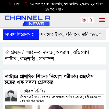
ঢাকা
০৩:৩৬ পূর্বাহ্ন, শুক্রবার, ০৭ অগাস্ট ২০২৬, ২২ শ্রাবণ
১৪৩৩ বঙ্গাব্দ
শ্রীবরদীতে বৃদ্ধের ম’রদে’হ উদ্ধার, পরিবারের দাবি ‘হ//ত্যা’
সংবাদ শিরোনাম ::
শের
প্রচ্ছদ /
আইন-আদালত
অপরাধ
অভিযোগ
,
,
,
নাটোর
রাজশাহী
সারাদেশ
,
,
নাটোরে প্রাথমিক শিক্ষক নিয়োগ পরীক্ষার প্রশ্নফাঁস
চক্রের এক সদস্য গ্রেফতার
নাটোর প্রতিনিধিঃ
আপডেট সময় : ০৩:৩০:১৫ অপরাহ্ন, শনিবার, ১০ জানুয়ারী ২০২৬
৫৩৬ বার পড়া হয়েছে