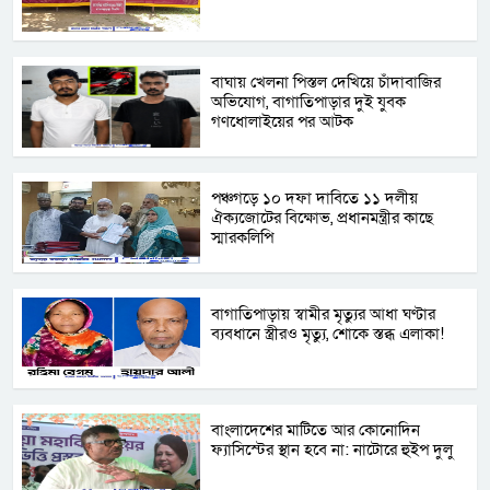
বাঘায় খেলনা পিস্তল দেখিয়ে চাঁদাবাজির
অভিযোগ, বাগাতিপাড়ার দুই যুবক
গণধোলাইয়ের পর আটক
পঞ্চগড়ে ১০ দফা দাবিতে ১১ দলীয়
ঐক্যজোটের বিক্ষোভ, প্রধানমন্ত্রীর কাছে
স্মারকলিপি
বাগাতিপাড়ায় স্বামীর মৃত্যুর আধা ঘণ্টার
ব্যবধানে স্ত্রীরও মৃত্যু, শোকে স্তব্ধ এলাকা!
বাংলাদেশের মাটিতে আর কোনোদিন
ফ্যাসিস্টের স্থান হবে না: নাটোরে হুইপ দুলু