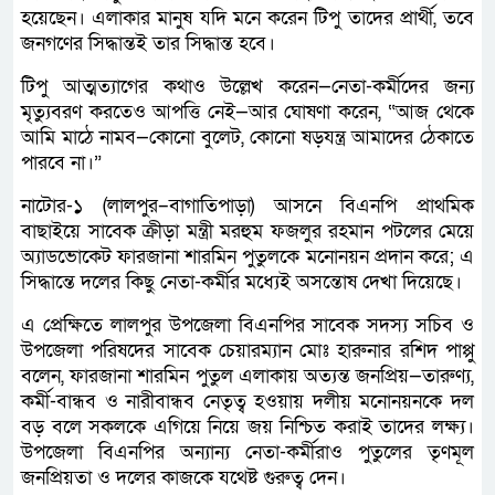
হয়েছেন। এলাকার মানুষ যদি মনে করেন টিপু তাদের প্রার্থী, তবে
জনগণের সিদ্ধান্তই তার সিদ্ধান্ত হবে।
টিপু আত্মত্যাগের কথাও উল্লেখ করেন—নেতা-কর্মীদের জন্য
মৃত্যুবরণ করতেও আপত্তি নেই—আর ঘোষণা করেন, “আজ থেকে
আমি মাঠে নামব—কোনো বুলেট, কোনো ষড়যন্ত্র আমাদের ঠেকাতে
পারবে না।”
নাটোর-১ (লালপুর–বাগাতিপাড়া) আসনে বিএনপি প্রাথমিক
বাছাইয়ে সাবেক ক্রীড়া মন্ত্রী মরহুম ফজলুর রহমান পটলের মেয়ে
অ্যাডভোকেট ফারজানা শারমিন পুতুলকে মনোনয়ন প্রদান করে; এ
সিদ্ধান্তে দলের কিছু নেতা-কর্মীর মধ্যেই অসন্তোষ দেখা দিয়েছে।
এ প্রেক্ষিতে লালপুর উপজেলা বিএনপির সাবেক সদস্য সচিব ও
উপজেলা পরিষদের সাবেক চেয়ারম্যান মোঃ হারুনার রশিদ পাপ্পু
বলেন, ফারজানা শারমিন পুতুল এলাকায় অত্যন্ত জনপ্রিয়—তারুণ্য,
কর্মী-বান্ধব ও নারীবান্ধব নেতৃত্ব হওয়ায় দলীয় মনোনয়নকে দল
বড় বলে সকলকে এগিয়ে নিয়ে জয় নিশ্চিত করাই তাদের লক্ষ্য।
উপজেলা বিএনপির অন্যান্য নেতা-কর্মীরাও পুতুলের তৃণমূল
জনপ্রিয়তা ও দলের কাজকে যথেষ্ট গুরুত্ব দেন।