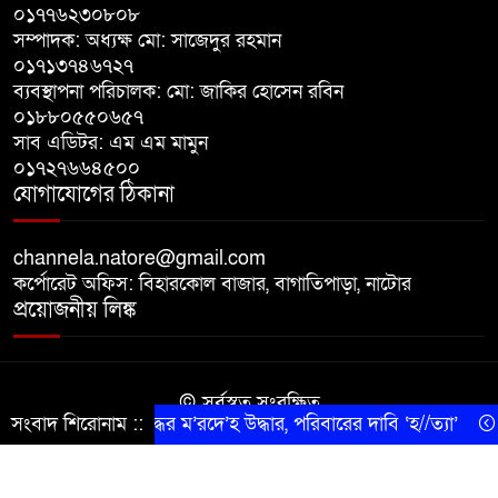
০১৭৭৬২৩০৮০৮
বাগাতিপাড়ায় বিশ্ব মাতৃদুগ্ধ সপ্তাহের
সম্পাদক: অধ্যক্ষ মো: সাজেদুর রহমান
সমাপনী ও পুরস্কার বিতরণ
০১৭১৩৭৪৬৭২৭
ব্যবস্থাপনা পরিচালক: মো: জাকির হোসেন রবিন
বড়াইগ্রামে দুর্নীতির অভিযোগে প্রধান
০১৮৮০৫৫০৬৫৭
সাব এডিটর: এম এম মামুন
শিক্ষক বরখাস্ত, তিন কর্মচারীর নিয়োগ
০১৭২৭৬৬৪৫০০
বাতিল
যোগাযোগের ঠিকানা
channela.natore@gmail.com
কর্পোরেট অফিস: বিহারকোল বাজার, বাগাতিপাড়া, নাটোর
প্রয়োজনীয় লিঙ্ক
© সর্বস্বত্ব সংরক্ষিত
সংবাদ শিরোনাম ::
শ্রীবরদীতে বৃদ্ধের ম’রদে’হ উদ্ধার, পরিবারের দাবি ‘হ//ত্যা’
শেরপ
কারিগরি সহযোগিতায় সীমান্ত আইটি