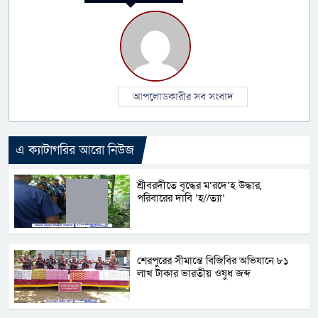
আপলোডকারীর সব সংবাদ
এ ক্যাটাগরির আরো নিউজ
শ্রীবরদীতে বৃদ্ধের ম’রদে’হ উদ্ধার,
পরিবারের দাবি ‘হ//ত্যা’
শেরপুরের সীমান্তে বিজিবির অভিযানে ৮১
লাখ টাকার ভারতীয় ওষুধ জব্দ