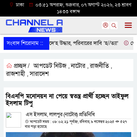
ঢাকা
০৩:৫১ অপরাহ্ন, শুক্রবার, ০৭ অগাস্ট ২০২৬, ২৩ শ্রাবণ
১৪৩৩ বঙ্গাব্দ
্রীবরদীতে বৃদ্ধের ম’রদে’হ উদ্ধার, পরিবারের দাবি ‘হ//ত্যা’
সংবাদ শিরোনাম ::
শেরপুরে
প্রচ্ছদ /
আপডেট নিউজ
নাটোর
রাজনীতি
,
,
,
রাজশাহী
সারাদেশ
,
বিএনপি মনোনয়ন না পেয়ে স্বতন্ত্র প্রার্থী হচ্ছেন তাইফুল
ইসলাম টিপু
এস ইসলাম, লালপুর (নাটোর) প্রতিনিধি
আপডেট সময় : ০৮:০২:২১ পূর্বাহ্ন, রবিবার, ৯ নভেম্বর ২০২৫
৫২৭
বার পড়া হয়েছে