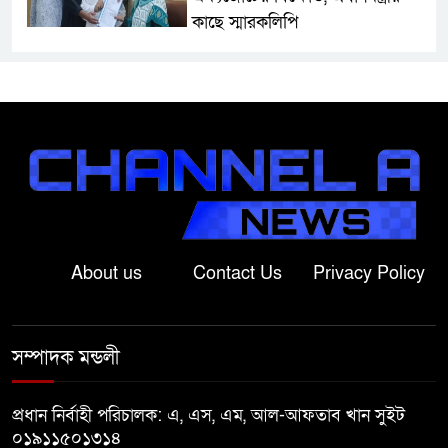
কাছে স্মারকলিপি
বাগাতিপাড়ায় স্বামীর মৃত্যুর আধা
ঘণ্টার ব্যবধানে স্ত্রীরও মৃত্যু, শোকে
স্তব্ধ এলাকা!
বাংলাদেশের মাটিতে আর কোনোদিন
ফ্যাসিস্টের স্থান হবে না: নাটোরে হুইপ
দুলু
About us
Contact Us
Privacy Policy
লালপুরে নারীর ১ লাখ ৮০ হাজার টাকা
ছিনতাই, ৪৮ ঘণ্টার মধ্যে গ্রেপ্তার ২
সম্পাদক মন্ডলী
বাগাতিপাড়ায় সড়ক নির্মাণে বাধার
অভিযোগে বাগাতিপাড়ায় মানববন্ধন
প্রধান নির্বাহী পরিচালক: এ, এস, এম, আল-আফতাব খান সুইট
০১৯১১৫০১৩১৪