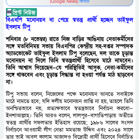
(Google News)
ফিডটি
বিএনপি মনোনয়ন না পেয়ে স্বতন্ত্র প্রার্থী হচ্ছেন তাইফুল
ইসলাম টিপু
শনিবার (৮ নভেম্বর) রাতে নিজ বাড়ির আঙিনায় নেতাকর্মীদের
সঙ্গে মতবিনিময় সভায় বিএনপির কেন্দ্রীয় সহ-দপ্তর সম্পাদক
অ্যাডভোকেট তাইফুল ইসলাম টিপু বলেছেন, দল তাকে চূড়ান্ত
মনোনয়ন না দিলে তিনি স্বতন্ত্রপ্রার্থী হিসেবে মাঠে নামবেন।
তিনি আশ্বাস দিয়েছেন—যে পরিস্থিতিই আসুক, নেতা-কর্মীদের
সঙ্গে থাকবেন এবং চূড়ান্ত সিদ্ধান্ত না হওয়া পর্যন্ত মাঠ ছাড়বেন
না।
টিপু সভায় বলেন, নিজেদের পক্ষে মনোনয়ন আনতে সবাইকে
মাঠে নামতে হবে; যদি দলীয় মনোনয়ন প্রাপ্তি না হয়, তাহলে তিনি
অনশ্চিতভাবে নয়, প্রত্যক্ষভাবে স্বতন্ত্রভাবে নির্বাচন করবো—
ইনশাআল্লাহ। তিনি আরও বলেন, লালপুর–বাগাতিপাড়ায় অতীতে
স্বতন্ত্র প্রার্থীর সফলতার ইতিহাস রয়েছে; ১৯৮৬ সালের সংসদ
নির্বাচনে আওয়ামী লীগ নেতা মমতাজ উদ্দিন এবং ২০২৪ সালে
তার ভাই আবুল কালাম আজাদও বিদ্রোহী প্রার্থী হিসেবে নির্বাচিত