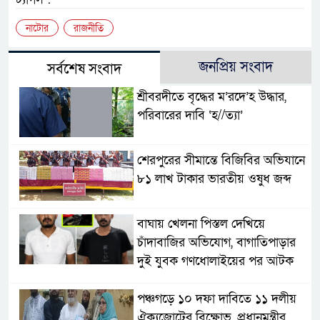
নাটোর
রাজনীতি
জনপ্রিয় সংবাদ
সর্বশেষ সংবাদ
শ্রীবরদীতে বৃদ্ধের ম’রদে’হ উদ্ধার,
পরিবারের দাবি ‘হ//ত্যা’
শেরপুরের সীমান্তে বিজিবির অভিযানে
৮১ লাখ টাকার ভারতীয় ওষুধ জব্দ
বাঘায় খেলনা পিস্তল দেখিয়ে
চাঁদাবাজির অভিযোগ, বাগাতিপাড়ার
দুই যুবক গণধোলাইয়ের পর আটক
পঞ্চগড়ে ১০ দফা দাবিতে ১১ দলীয়
ঐক্যজোটের বিক্ষোভ, প্রধানমন্ত্রীর