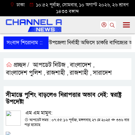
ঢাকা
১০:৫২ পূর্বাহ্ন, সোমবার, ১০ অগাস্ট ২০২৬, ২৬ শ্রাবণ
১৪৩৩ বঙ্গাব্দ
সংবাদ শিরোনাম ::
শ্রীবরদী উপজেলা নির্বাহী অফিসে চাকরি বাণিজ্যের অভি
প্রচ্ছদ /
আপডেট নিউজ
বাংলাদেশ
,
,
বাংলাদেশ পুলিশ
রাজশাহী
রাজশাহী
সারাদেশ
,
,
,
সীমান্তে পুশিং বাড়লেও নিরাপত্তার অভাব নেই: স্বরাষ্ট্র
উপদেষ্টা
এম এম মামুন:
আপডেট সময় : ০৭:৫৫:১৬ পূর্বাহ্ন, মঙ্গলবার, ২৭ মে ২০২৫
৩৩৬ বার
পড়া হয়েছে