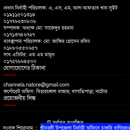
বাগাতিপাড়ায় কপোতাক্ষ এক্সপ্রেসের
প্রধান নির্বাহী পরিচালক: এ, এস, এম, আল-আফতাব খান সুইট
ধাক্কায় কীটনাশকবাহী পিকআপ চুরমার,
০১৯১১৫০১৩১৪
ক্ষতি প্রায় ৭ লাখ টাকা
০১৭৭৬২৩০৮০৮
সম্পাদক: অধ্যক্ষ মো: সাজেদুর রহমান
পঞ্চগড়ে নিষিদ্ধ আওয়ামী লীগের পৌর
০১৭১৩৭৪৬৭২৭
ব্যবস্থাপনা পরিচালক: মো: জাকির হোসেন রবিন
সভাপতি কাজী আল তারিক গ্রেপ্তার
০১৮৮০৫৫০৬৫৭
সাব এডিটর: এম এম মামুন
পঞ্চগড়ে পুরনো মোটরসাইকেলের
০১৭২৭৬৬৪৫০০
বাজারের আনুষ্ঠানিক কার্যক্রম শুরু
যোগাযোগের ঠিকানা
channela.natore@gmail.com
কর্পোরেট অফিস: বিহারকোল বাজার, বাগাতিপাড়া, নাটোর
প্রয়োজনীয় লিঙ্ক
© সর্বস্বত্ব সংরক্ষিত
সংবাদ শিরোনাম ::
শ্রীবরদী উপজেলা নির্বাহী অফিসে চাকরি বাণিজ্যের
কারিগরি সহযোগিতায় সীমান্ত আইটি