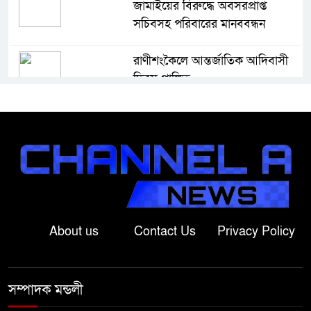
জামাইয়ের বিরুদ্ধে অবসরপ্রাপ্ত
সচিবসহ পরিবারের মানববন্ধন
রাণীশংকৈলে আন্তর্জাতিক আদিবাসী
দিবস পালিত
নাটোরে আন্তর্জাতিক আদিবাসী দিবস
পালিত
নলডাঙ্গায় ব্যতিক্রমী উদ্যোগ
গ্রামবাসীর, মুষ্টি চাল ও স্বেচ্ছাশ্রমে এক
কিলোমিটার রাস্তা সংস্কার
About us
Contact Us
Privacy Policy
অসুস্থ রাবি শিক্ষার্থীকে এয়ার
অ্যাম্বুলেন্সে ঢাকায় পাঠানো হলো
সম্পাদক মন্ডলী