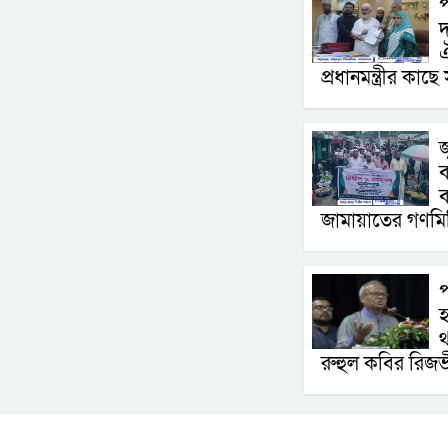
প
দ
ঐ
প্রধানমন্ত্রীর কাছ
জ
ব
ব
জামায়াতের গণমি
প
হ
থ
রুহুল কবির রিজভ