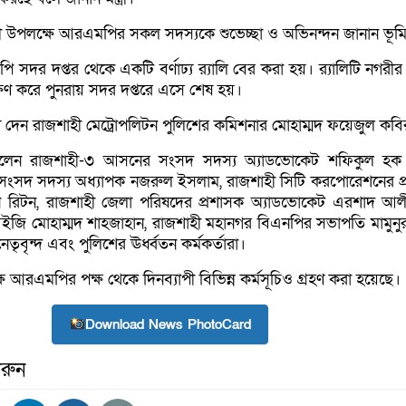
ষিকী উপলক্ষে আরএমপির সকল সদস্যকে শুভেচ্ছা ও অভিনন্দন জানান ভূমিমন্
 সদর দপ্তর থেকে একটি বর্ণাঢ্য র‌্যালি বের করা হয়। র‌্যালিটি নগরীর 
দক্ষিণ করে পুনরায় সদর দপ্তরে এসে শেষ হয়।
্তব্য দেন রাজশাহী মেট্রোপলিটন পুলিশের কমিশনার মোহাম্মদ ফয়েজুল কব
িলেন রাজশাহী-৩ আসনের সংসদ সদস্য অ্যাডভোকেট শফিকুল হক 
ংসদ সদস্য অধ্যাপক নজরুল ইসলাম, রাজশাহী সিটি করপোরেশনের প
ন রিটন, রাজশাহী জেলা পরিষদের প্রশাসক অ্যাডভোকেট এরশাদ আল
আইজি মোহাম্মদ শাহজাহান, রাজশাহী মহানগর বিএনপির সভাপতি মামুনু
ৃবৃন্দ এবং পুলিশের ঊর্ধ্বতন কর্মকর্তারা।
লক্ষে আরএমপির পক্ষ থেকে দিনব্যাপী বিভিন্ন কর্মসূচিও গ্রহণ করা হয়েছে।
Download News PhotoCard
রুন