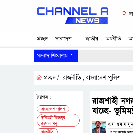
ঢ
প্রচ্ছদ
সারাদেশ
জাতীয়
অর্থনীতি
আ
সংবাদ শিরোনাম ::
প্রচ্ছদ /
রাজনীতি
বাংলাদেশ পুলিশ
,
ট্যাগস :
রাজশাহী নগর
যাচ্ছে- ভূমিমন্ত
বাংলাদেশ পুলিশ
ভূমিমন্ত্রী মিজানুর
রহমান মিনু
এম এম মামুন
রাজনীতি
আপডেট সময় :