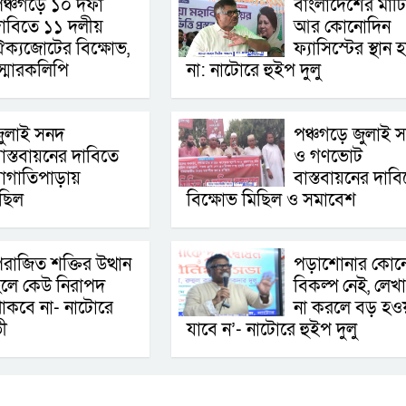
ঞ্চগড়ে ১০ দফা
বাংলাদেশের মাট
াবিতে ১১ দলীয়
আর কোনোদিন
ক্যজোটের বিক্ষোভ,
ফ্যাসিস্টের স্থান 
ে স্মারকলিপি
না: নাটোরে হুইপ দুলু
ুলাই সনদ
পঞ্চগড়ে জুলাই 
াস্তবায়নের দাবিতে
ও গণভোট
াগাতিপাড়ায়
বাস্তবায়নের দাবি
ছিল
বিক্ষোভ মিছিল ও সমাবেশ
রাজিত শক্তির উত্থান
পড়াশোনার কোন
লে কেউ নিরাপদ
বিকল্প নেই, লেখ
াকবে না- নাটোরে
না করলে বড় হও
ী
যাবে ন’- নাটোরে হুইপ দুলু