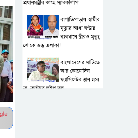
প্রধানমন্ত্রীর কাছে স্মারকলিপি
বাগাতিপাড়ায় স্বামীর
মৃত্যুর আধা ঘণ্টার
ব্যবধানে স্ত্রীরও মৃত্যু,
শোকে স্তব্ধ এলাকা!
বাংলাদেশের মাটিতে
আর কোনোদিন
ফ্যাসিস্টের স্থান হবে
না: নাটোরে হুইপ দুলু
লালপুরে নারীর ১
লাখ ৮০ হাজার টাকা
gle
ছিনতাই, ৪৮ ঘণ্টার
মধ্যে গ্রেপ্তার ২