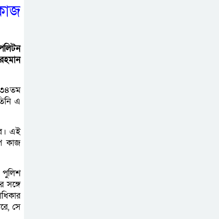
 কাজ
বাগাতিপাড়ায় সড়ক
নির্মাণে বাধার
অভিযোগে
োপলিটন
বাগাতিপাড়ায় মানববন্ধন
 রহমান
বাগাতিপাড়ায় বিশ্ব
 ৩৪তম
মাতৃদুগ্ধ সপ্তাহের
 তিনি এ
সমাপনী ও পুরস্কার
বিতরণ
বে। এই
ি কাজ
বড়াইগ্রামে দুর্নীতির
অভিযোগে প্রধান
 পুলিশ
শিক্ষক বরখাস্ত, তিন
র সঙ্গে
কর্মচারীর নিয়োগ বাতিল
াধিকার
রে, সে