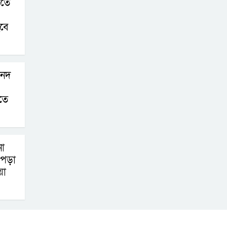
িতে
হবে
সনদ
তে
ো
াপড়া
য়া