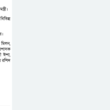
জুলাই সনদ
বাস্তবায়নের দাবিতে
ত্রী।
বাগাতিপাড়ায়
বিভিন্ন
জামায়াতের গণমিছিল
ির।
গোদাগাড়ীতে জুলাই
গণঅভ্যুত্থান দিবসে
মিলন,
আলোচনা সভা ও
্রশাসক
ী ঈশা,
পুরস্কার বিতরণ
র রশিদ
বাগাতিপাড়ায় নানা
আয়োজনে জুলাই
গণঅভ্যুত্থান
দিবস-২০২৬ পালন