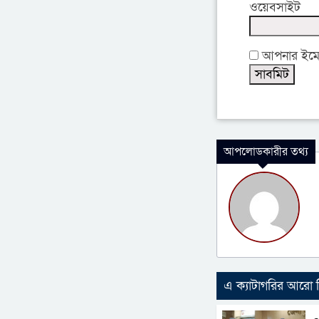
ওয়েবসাইট
আপনার ইমেইল
আপলোডকারীর তথ্য
এ ক্যাটাগরির আরো