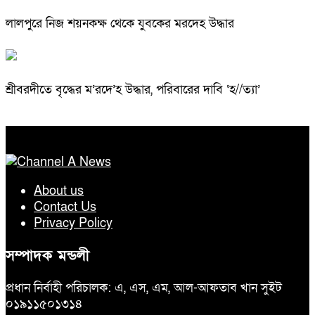
লালপুরে নিজ শয়নকক্ষ থেকে যুবকের মরদেহ উদ্ধার
শ্রীবরদীতে বৃদ্ধের ম’রদে’হ উদ্ধার, পরিবারের দাবি ‘হ//ত্যা’
About us
Contact Us
Privacy Policy
সম্পাদক মন্ডলী
প্রধান নির্বাহী পরিচালক: এ, এস, এম, আল-আফতাব খান সুইট
০১৯১১৫০১৩১৪