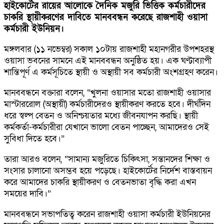
হাইকোর্টের রায়ের আলোকে দৈনিক মজুরি ভিত্তিক কর্মচারীদের
চাকরি স্থায়ীকরণের দাবিতে মানববন্ধন করেছে রাজশাহী ওয়াসা
কর্মচারী ইউনিয়ন।
মঙ্গলবার (১১ নভেম্বর) সকাল ১০টায় রাজশাহী মহানগরীর উপশহরস্থ
ওয়াসা ভবনের সামনে এই মানববন্ধন অনুষ্ঠিত হয়। এক ঘণ্টাব্যাপী
শান্তিপূর্ণ এ কর্মসূচিতে স্থায়ী ও অস্থায়ী সব কর্মচারী অংশগ্রহণ করেন।
মানববন্ধনে বক্তারা বলেন, “খুলনা ওয়াসার মতো রাজশাহী ওয়াসার
মাস্টাররোল (অস্থায়ী) কর্মচারীদেরও স্থায়ীকরণ করতে হবে। দীর্ঘদিন
ধরে স্বল্প বেতন ও অনিশ্চয়তার মধ্যে জীবনযাপন করছি। স্থায়ী
কর্মকর্তা-কর্মচারীরা যেখানে ভালো বেতন পাচ্ছেন, আমাদেরও সেই
সুবিধা দিতে হবে।”
তারা আরও বলেন, “সামান্য মজুরিতে চিকিৎসা, সন্তানদের শিক্ষা ও
সংসার চালানো অসম্ভব হয়ে পড়েছে। হাইকোর্টের নির্দেশ বাস্তবায়ন
করে আমাদের চাকরি স্থায়ীকরণ ও বেতনভাতা বৃদ্ধি করা এখন
সময়ের দাবি।”
মানববন্ধনে সভাপতিত্ব করেন রাজশাহী ওয়াসা কর্মচারী ইউনিয়নের