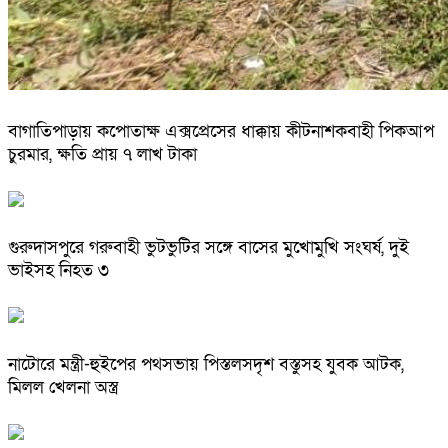
বাগাতিপাড়ায় কপোতাক্ষ এক্সপ্রেসের ধাক্কায় কীটনাশকবাহী পিকআপ
চুরমার, ক্ষতি প্রায় ৭ লাখ টাকা
গুরুদাসপুরে গরুবাহী ভুটভুটির সঙ্গে বাসের মুখোমুখি সংঘর্ষ, দুই
ভাইসহ নিহত ৩
নাটোরে মন্ত্রী-হুইপের পথসভায় পিস্তলসদৃশ বস্তুসহ যুবক আটক,
মিলল খেলনা অস্ত্র