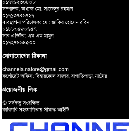
০১৭৭৬২৩০৮০৮
সম্পাদক: অধ্যক্ষ মো: সাজেদুর রহমান
০১৭১৩৭৪৬৭২৭
ব্যবস্থাপনা পরিচালক: মো: জাকির হোসেন রবিন
০১৮৮০৫৫০৬৫৭
সাব এডিটর: এম এম মামুন
০১৭২৭৬৬৪৫০০
যোগাযোগের ঠিকানা
channela.natore@gmail.com
কর্পোরেট অফিস: বিহারকোল বাজার, বাগাতিপাড়া, নাটোর
প্রয়োজনীয় লিঙ্ক
© সর্বস্বত্ব সংরক্ষিত
কারিগরি সহযোগিতায় সীমান্ত আইটি