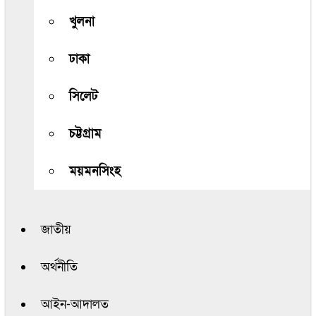
খুলনা
ঢাকা
সিলেট
চট্টগ্রাম
ময়মনসিংহ
জাতীয়
অর্থনীতি
আইন-আদালত