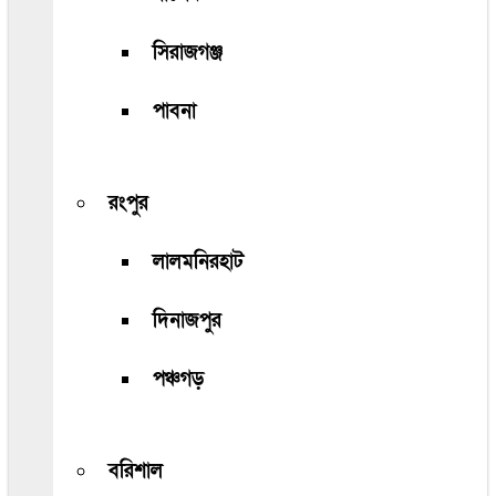
সিরাজগঞ্জ
পাবনা
রংপুর
লালমনিরহাট
দিনাজপুর
পঞ্চগড়
বরিশাল