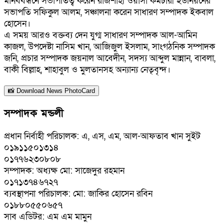
মানববন্ধনে সভাপতিত্ব করেন রাজশাহী ওয়াসা কর্মচারী ইউনিয়নের
সভাপতি সফিকুল আলম, সঞ্চালনা করেন সাধারণ সম্পাদক ইকবাল
হোসেন।
এ সময় আরও বক্তব্য দেন যুগ্ম সাধারণ সম্পাদক আল-আমিন
কাজল, উপদেষ্টা নাসিম খান, আজিজুল ইসলাম, সাংগঠনিক সম্পাদক
জনি, প্রচার সম্পাদক জয়নাল আবেদীন, সদস্য আব্দুল মান্নান, বাবলা,
বাকী বিল্লাহ, শাহাবুল ও মুলতানসহ অন্যান্য নেতৃবৃন্দ।
📸 Download News PhotoCard
সম্পাদক মন্ডলী
প্রধান নির্বাহী পরিচালক: এ, এস, এম, আল-আফতাব খান সুইট
০১৯১১৫০১৩১৪
০১৭৭৬২৩০৮০৮
সম্পাদক: অধ্যক্ষ মো: সাজেদুর রহমান
০১৭১৩৭৪৬৭২৭
ব্যবস্থাপনা পরিচালক: মো: জাকির হোসেন রবিন
০১৮৮০৫৫০৬৫৭
সাব এডিটর: এম এম মামুন