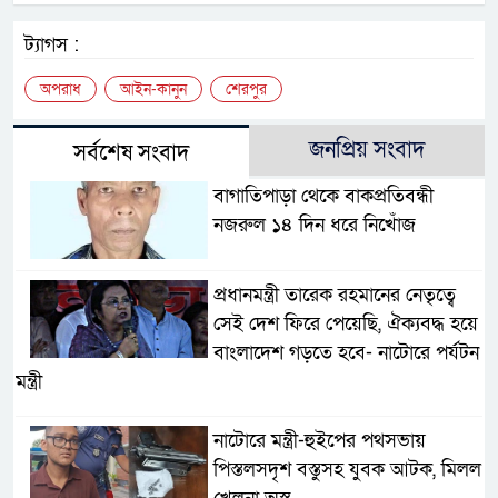
ট্যাগস :
অপরাধ
আইন-কানুন
শেরপুর
জনপ্রিয় সংবাদ
সর্বশেষ সংবাদ
বাগাতিপাড়া থেকে বাকপ্রতিবন্ধী
নজরুল ১৪ দিন ধরে নিখোঁজ
প্রধানমন্ত্রী তারেক রহমানের নেতৃত্বে
সেই দেশ ফিরে পেয়েছি, ঐক্যবদ্ধ হয়ে
বাংলাদেশ গড়তে হবে- নাটোরে পর্যটন
মন্ত্রী
নাটোরে মন্ত্রী-হুইপের পথসভায়
পিস্তলসদৃশ বস্তুসহ যুবক আটক, মিলল