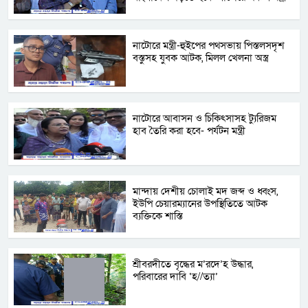
নাটোরে মন্ত্রী-হুইপের পথসভায় পিস্তলসদৃশ
বস্তুসহ যুবক আটক, মিলল খেলনা অস্ত্র
নাটোরে আবাসন ও চিকিৎসাসহ ট্যুরিজম
হাব তৈরি করা হবে- পর্যটন মন্ত্রী
মান্দায় দেশীয় চোলাই মদ জব্দ ও ধ্বংস,
ইউপি চেয়ারম্যানের উপস্থিতিতে আটক
ব্যক্তিকে শাস্তি
শ্রীবরদীতে বৃদ্ধের ম’রদে’হ উদ্ধার,
পরিবারের দাবি ‘হ//ত্যা’