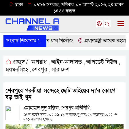
ঢাকা
০৭:১৬ অপরাহ্ন, শনিবার, ০৮ অগাস্ট ২০২৬, ২৪ শ্রাবণ
১৪৩৩ বঙ্গাব্দ
রতিবন্ধী নজরুল ১৪ দিন ধরে নিখোঁজ
সংবাদ শিরোনাম ::
প্রধানমন্ত্রী তারেক রহমানের
প্রচ্ছদ /
অপরাধ
আইন-আদালত
আপডেট নিউজ
,
,
,
ময়মনসিংহ
শেরপুর
সারাদেশ
,
,
শেরপুরে পরকীয়া সন্দেহে ছোট ভাইয়ের দা’র কোপে
বড় ভাই খুন
মোহাম্মদ দুদু মল্লিক, শেরপুর প্রতিনিধি:
আপডেট সময় : ০২:৫৯:১৯ অপরাহ্ন, বুধবার, ২৯ অক্টোবর ২০২৫
৪৬১ বার পড়া হয়েছে