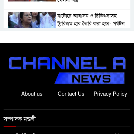
খেলনা অস্ত্র
নাটোরে আবাসন ও চিকিৎসাসহ
ট্যুরিজম হাব তৈরি করা হবে- পর্যটন
মন্ত্রী
মান্দায় দেশীয় চোলাই মদ জব্দ ও
ধ্বংস, ইউপি চেয়ারম্যানের উপস্থিতিতে
আটক ব্যক্তিকে শাস্তি
শ্রীবরদীতে বৃদ্ধের ম’রদে’হ উদ্ধার,
পরিবারের দাবি ‘হ//ত্যা’
About us
Contact Us
Privacy Policy
শেরপুরের সীমান্তে বিজিবির অভিযানে
৮১ লাখ টাকার ভারতীয় ওষুধ জব্দ
সম্পাদক মন্ডলী
বাঘায় খেলনা পিস্তল দেখিয়ে