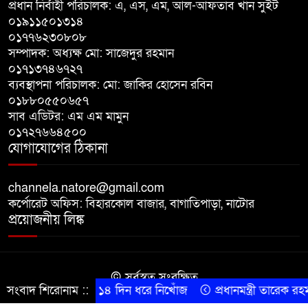
প্রধান নির্বাহী পরিচালক: এ, এস, এম, আল-আফতাব খান সুইট
চাঁদাবাজির অভিযোগ, বাগাতিপাড়ার
০১৯১১৫০১৩১৪
দুই যুবক গণধোলাইয়ের পর আটক
০১৭৭৬২৩০৮০৮
সম্পাদক: অধ্যক্ষ মো: সাজেদুর রহমান
পঞ্চগড়ে ১০ দফা দাবিতে ১১ দলীয়
০১৭১৩৭৪৬৭২৭
ব্যবস্থাপনা পরিচালক: মো: জাকির হোসেন রবিন
ঐক্যজোটের বিক্ষোভ, প্রধানমন্ত্রীর
০১৮৮০৫৫০৬৫৭
কাছে স্মারকলিপি
সাব এডিটর: এম এম মামুন
০১৭২৭৬৬৪৫০০
বাগাতিপাড়ায় স্বামীর মৃত্যুর আধা
যোগাযোগের ঠিকানা
ঘণ্টার ব্যবধানে স্ত্রীরও মৃত্যু, শোকে
স্তব্ধ এলাকা!
channela.natore@gmail.com
কর্পোরেট অফিস: বিহারকোল বাজার, বাগাতিপাড়া, নাটোর
প্রয়োজনীয় লিঙ্ক
© সর্বস্বত্ব সংরক্ষিত
প্রতিবন্ধী নজরুল ১৪ দিন ধরে নিখোঁজ
সংবাদ শিরোনাম ::
প্রধানমন্ত্রী তারেক রহমা
কারিগরি সহযোগিতায় সীমান্ত আইটি