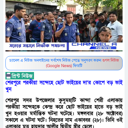
চ্যানেল এ নিউজ অনলাইনের সর্বশেষ নিউজ পেতে অনুসরণ করুন
গুগল নিউজ
(Google News)
ফিডটি
শেরপুরে পরকীয়া সন্দেহে ছোট ভাইয়ের দা’র কোপে বড় ভাই
খুন
শেরপুর সদর উপজেলার কুসুমহাটি কান্দা শেরী এলাকায়
পরকীয়া সন্দেহকে কেন্দ্র করে ছোট ভাইয়ের হাতে বড় ভাই
খুন হওয়ার মর্মান্তিক ঘটনা ঘটেছে। মঙ্গলবার (২৮ অক্টোবর)
সকালে এ ঘটনা ঘটে। নিহতের নাম একাব্বর (২৮)। তিনি ওই
এলাকার মৃত হায়দার আলীর দ্বিতীয় স্ত্রীর ছেলে।