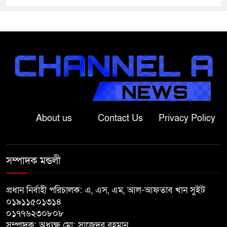
বাগাতিপাড়ায় স্বামীর মৃত্যুর আধা
ঘণ্টার ব্যবধানে স্ত্রীরও মৃত্যু, শোকে
স্তব্ধ এলাকা!
বাংলাদেশের মাটিতে আর কোনোদিন
ফ্যাসিস্টের স্থান হবে না: নাটোরে হুইপ
দুলু
About us
Contact Us
Privacy Policy
লালপুরে নারীর ১ লাখ ৮০ হাজার টাকা
ছিনতাই, ৪৮ ঘণ্টার মধ্যে গ্রেপ্তার ২
সম্পাদক মন্ডলী
বাগাতিপাড়ায় সড়ক নির্মাণে বাধার
অভিযোগে বাগাতিপাড়ায় মানববন্ধন
প্রধান নির্বাহী পরিচালক: এ, এস, এম, আল-আফতাব খান সুইট
০১৯১১৫০১৩১৪
০১৭৭৬২৩০৮০৮
বাগাতিপাড়ায় বিশ্ব মাতৃদুগ্ধ সপ্তাহের
সম্পাদক: অধ্যক্ষ মো: সাজেদুর রহমান