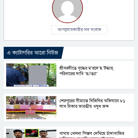
আপলোডকারীর সব সংবাদ
এ ক্যাটাগরির আরো নিউজ
শ্রীবরদীতে বৃদ্ধের ম’রদে’হ উদ্ধার,
পরিবারের দাবি ‘হ//ত্যা’
শেরপুরের সীমান্তে বিজিবির অভিযানে ৮১
লাখ টাকার ভারতীয় ওষুধ জব্দ
বাঘায় খেলনা পিস্তল দেখিয়ে চাঁদাবাজির