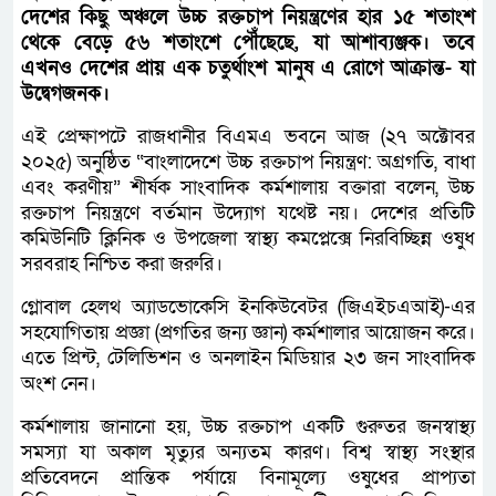
দেশের কিছু অঞ্চলে উচ্চ রক্তচাপ নিয়ন্ত্রণের হার ১৫ শতাংশ
থেকে বেড়ে ৫৬ শতাংশে পৌঁছেছে, যা আশাব্যঞ্জক। তবে
এখনও দেশের প্রায় এক চতুর্থাংশ মানুষ এ রোগে আক্রান্ত- যা
উদ্বেগজনক।
এই প্রেক্ষাপটে রাজধানীর বিএমএ ভবনে আজ (২৭ অক্টোবর
২০২৫) অনুষ্ঠিত “বাংলাদেশে উচ্চ রক্তচাপ নিয়ন্ত্রণ: অগ্রগতি, বাধা
এবং করণীয়” শীর্ষক সাংবাদিক কর্মশালায় বক্তারা বলেন, উচ্চ
রক্তচাপ নিয়ন্ত্রণে বর্তমান উদ্যোগ যথেষ্ট নয়। দেশের প্রতিটি
কমিউনিটি ক্লিনিক ও উপজেলা স্বাস্থ্য কমপ্লেক্সে নিরবিচ্ছিন্ন ওষুধ
সরবরাহ নিশ্চিত করা জরুরি।
গ্লোবাল হেলথ অ্যাডভোকেসি ইনকিউবেটর (জিএইচএআই)-এর
সহযোগিতায় প্রজ্ঞা (প্রগতির জন্য জ্ঞান) কর্মশালার আয়োজন করে।
এতে প্রিন্ট, টেলিভিশন ও অনলাইন মিডিয়ার ২৩ জন সাংবাদিক
অংশ নেন।
কর্মশালায় জানানো হয়, উচ্চ রক্তচাপ একটি গুরুতর জনস্বাস্থ্য
সমস্যা যা অকাল মৃত্যুর অন্যতম কারণ। বিশ্ব স্বাস্থ্য সংস্থার
প্রতিবেদনে প্রান্তিক পর্যায়ে বিনামূল্যে ওষুধের প্রাপ্যতা