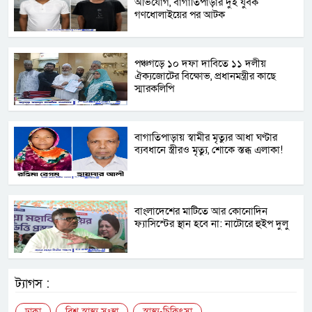
অভিযোগ, বাগাতিপাড়ার দুই যুবক
গণধোলাইয়ের পর আটক
পঞ্চগড়ে ১০ দফা দাবিতে ১১ দলীয়
ঐক্যজোটের বিক্ষোভ, প্রধানমন্ত্রীর কাছে
স্মারকলিপি
বাগাতিপাড়ায় স্বামীর মৃত্যুর আধা ঘণ্টার
ব্যবধানে স্ত্রীরও মৃত্যু, শোকে স্তব্ধ এলাকা!
বাংলাদেশের মাটিতে আর কোনোদিন
ফ্যাসিস্টের স্থান হবে না: নাটোরে হুইপ দুলু
ট্যাগস :
ঢাকা
বিশ্ব স্বাস্থ্য সংস্থা
স্বাস্থ্য-চিকিৎসা