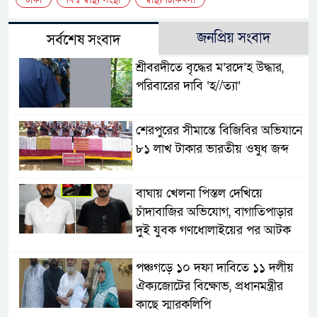
জনপ্রিয় সংবাদ
সর্বশেষ সংবাদ
শ্রীবরদীতে বৃদ্ধের ম’রদে’হ উদ্ধার,
পরিবারের দাবি ‘হ//ত্যা’
শেরপুরের সীমান্তে বিজিবির অভিযানে
৮১ লাখ টাকার ভারতীয় ওষুধ জব্দ
বাঘায় খেলনা পিস্তল দেখিয়ে
চাঁদাবাজির অভিযোগ, বাগাতিপাড়ার
দুই যুবক গণধোলাইয়ের পর আটক
পঞ্চগড়ে ১০ দফা দাবিতে ১১ দলীয়
ঐক্যজোটের বিক্ষোভ, প্রধানমন্ত্রীর
কাছে স্মারকলিপি