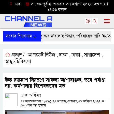
ঢাকা
০৭:৩৯ পূর্বাহ্ন, শুক্রবার, ০৭ অগাস্ট ২০২৬, ২৩ শ্রাবণ
১৪৩৩ বঙ্গাব্দ
সংবাদ শিরোনাম ::
শ্রীবরদীতে বৃদ্ধের ম’রদে’হ উদ্ধার, পরিবারের দাবি ‘হ//ত্যা’
প্রচ্ছদ /
আপডেট নিউজ
ঢাকা
ঢাকা
সারাদেশ
,
,
,
,
স্বাস্থ্য-চিকিৎসা
উচ্চ রক্তচাপ নিয়ন্ত্রণে সাফল্য আশাব্যঞ্জক, তবে পর্যাপ্ত
নয়: কর্মশালায় বিশেষজ্ঞদের মত
ঢাকা অফিসঃ
আপডেট সময় : ১২:২১:২২ অপরাহ্ন, সোমবার, ২৭ অক্টোবর ২০২৫
৩৯০ বার পড়া হয়েছে