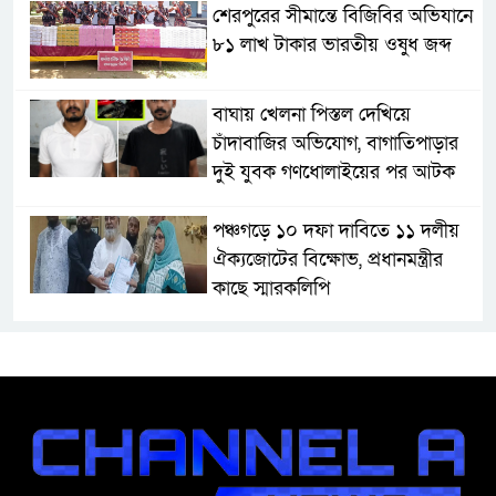
শেরপুরের সীমান্তে বিজিবির অভিযানে
৮১ লাখ টাকার ভারতীয় ওষুধ জব্দ
বাঘায় খেলনা পিস্তল দেখিয়ে
চাঁদাবাজির অভিযোগ, বাগাতিপাড়ার
দুই যুবক গণধোলাইয়ের পর আটক
পঞ্চগড়ে ১০ দফা দাবিতে ১১ দলীয়
ঐক্যজোটের বিক্ষোভ, প্রধানমন্ত্রীর
কাছে স্মারকলিপি
বাগাতিপাড়ায় স্বামীর মৃত্যুর আধা
ঘণ্টার ব্যবধানে স্ত্রীরও মৃত্যু, শোকে
স্তব্ধ এলাকা!
বাংলাদেশের মাটিতে আর কোনোদিন
ফ্যাসিস্টের স্থান হবে না: নাটোরে হুইপ