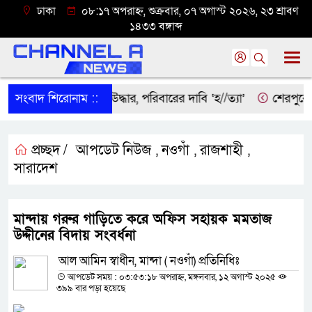
ঢাকা
০৮:১৭ অপরাহ্ন, শুক্রবার, ০৭ অগাস্ট ২০২৬, ২৩ শ্রাবণ
১৪৩৩ বঙ্গাব্দ
রদীতে বৃদ্ধের ম’রদে’হ উদ্ধার, পরিবারের দাবি ‘হ//ত্যা’
সংবাদ শিরোনাম ::
শেরপুরের সী
প্রচ্ছদ /
আপডেট নিউজ
নওগাঁ
রাজশাহী
,
,
,
সারাদেশ
মান্দায় গরুর গাড়িতে করে অফিস সহায়ক মমতাজ
উদ্দীনের বিদায় সংবর্ধনা
আল আমিন স্বাধীন, মান্দা ( নওগাঁ) প্রতিনিধিঃ
আপডেট সময় : ০৩:৫৩:১৮ অপরাহ্ন, মঙ্গলবার, ১২ অগাস্ট ২০২৫
৩৯৯ বার পড়া হয়েছে