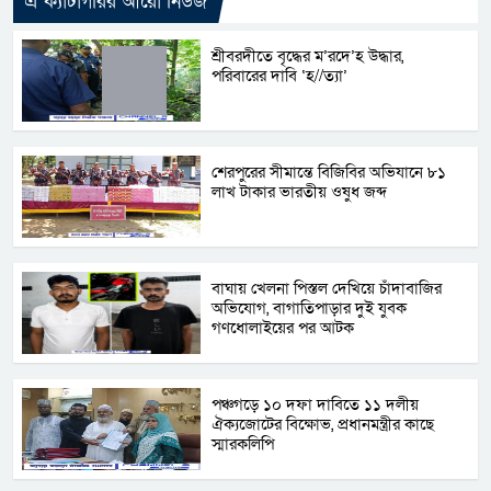
এ ক্যাটাগরির আরো নিউজ
শ্রীবরদীতে বৃদ্ধের ম’রদে’হ উদ্ধার,
পরিবারের দাবি ‘হ//ত্যা’
শেরপুরের সীমান্তে বিজিবির অভিযানে ৮১
লাখ টাকার ভারতীয় ওষুধ জব্দ
বাঘায় খেলনা পিস্তল দেখিয়ে চাঁদাবাজির
অভিযোগ, বাগাতিপাড়ার দুই যুবক
গণধোলাইয়ের পর আটক
পঞ্চগড়ে ১০ দফা দাবিতে ১১ দলীয়
ঐক্যজোটের বিক্ষোভ, প্রধানমন্ত্রীর কাছে
স্মারকলিপি