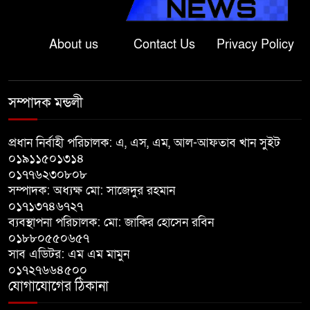
দুলু
About us
Contact Us
Privacy Policy
লালপুরে নারীর ১ লাখ ৮০ হাজার টাকা
ছিনতাই, ৪৮ ঘণ্টার মধ্যে গ্রেপ্তার ২
সম্পাদক মন্ডলী
বাগাতিপাড়ায় সড়ক নির্মাণে বাধার
অভিযোগে বাগাতিপাড়ায় মানববন্ধন
প্রধান নির্বাহী পরিচালক: এ, এস, এম, আল-আফতাব খান সুইট
০১৯১১৫০১৩১৪
০১৭৭৬২৩০৮০৮
বাগাতিপাড়ায় বিশ্ব মাতৃদুগ্ধ সপ্তাহের
সম্পাদক: অধ্যক্ষ মো: সাজেদুর রহমান
সমাপনী ও পুরস্কার বিতরণ
০১৭১৩৭৪৬৭২৭
ব্যবস্থাপনা পরিচালক: মো: জাকির হোসেন রবিন
বড়াইগ্রামে দুর্নীতির অভিযোগে প্রধান
০১৮৮০৫৫০৬৫৭
সাব এডিটর: এম এম মামুন
শিক্ষক বরখাস্ত, তিন কর্মচারীর নিয়োগ
০১৭২৭৬৬৪৫০০
বাতিল
যোগাযোগের ঠিকানা