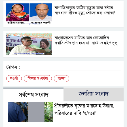
বাগাতিপাড়ায় স্বামীর মৃত্যুর আধা ঘণ্টার
ব্যবধানে স্ত্রীরও মৃত্যু, শোকে স্তব্ধ এলাকা!
বাংলাদেশের মাটিতে আর কোনোদিন
ফ্যাসিস্টের স্থান হবে না: নাটোরে হুইপ দুলু
ট্যাগস :
নওগাঁ
বিদায় সংবর্ধনা
মান্দা
জনপ্রিয় সংবাদ
সর্বশেষ সংবাদ
শ্রীবরদীতে বৃদ্ধের ম’রদে’হ উদ্ধার,
পরিবারের দাবি ‘হ//ত্যা’