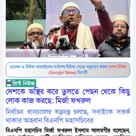
চ্যানেল এ নিউজ অনলাইনের সর্বশেষ নিউজ পেতে অনুসরণ করুন
গুগল নিউজ
(Google News)
ফিডটি
দেশকে অস্থির করে তুলতে পেছন থেকে কিছু
লোক কাজ করছে: মির্জা ফখরুল
নির্বাচন বানচালের ষড়যন্ত্র চলছে, সবাইকে সতর্ক
থাকার আহ্বান বিএনপি মহাসচিবের
বিএনপি মহাসচিব মির্জা ফখরুল ইসলাম আলমগীর বলেছেন,