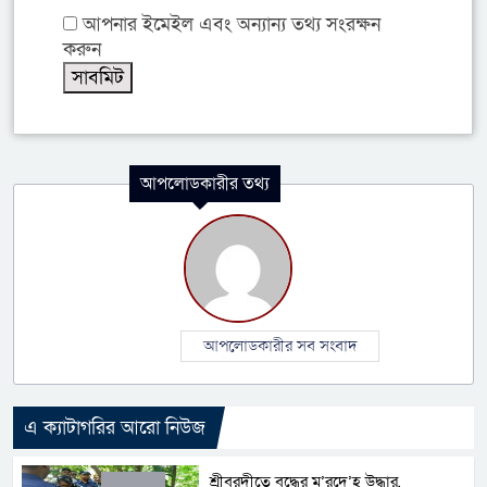
আপনার ইমেইল এবং অন্যান্য তথ্য সংরক্ষন
করুন
আপলোডকারীর তথ্য
আপলোডকারীর সব সংবাদ
এ ক্যাটাগরির আরো নিউজ
শ্রীবরদীতে বৃদ্ধের ম’রদে’হ উদ্ধার,