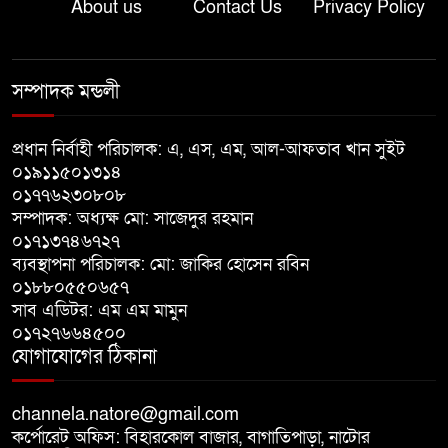
About us
Contact Us
Privacy Policy
লালপুরে নারীর ১ লাখ ৮০ হাজার টাকা
ছিনতাই, ৪৮ ঘণ্টার মধ্যে গ্রেপ্তার ২
সম্পাদক মন্ডলী
বাগাতিপাড়ায় সড়ক নির্মাণে বাধার
অভিযোগে বাগাতিপাড়ায় মানববন্ধন
প্রধান নির্বাহী পরিচালক: এ, এস, এম, আল-আফতাব খান সুইট
০১৯১১৫০১৩১৪
০১৭৭৬২৩০৮০৮
বাগাতিপাড়ায় বিশ্ব মাতৃদুগ্ধ সপ্তাহের
সম্পাদক: অধ্যক্ষ মো: সাজেদুর রহমান
সমাপনী ও পুরস্কার বিতরণ
০১৭১৩৭৪৬৭২৭
ব্যবস্থাপনা পরিচালক: মো: জাকির হোসেন রবিন
বড়াইগ্রামে দুর্নীতির অভিযোগে প্রধান
০১৮৮০৫৫০৬৫৭
সাব এডিটর: এম এম মামুন
শিক্ষক বরখাস্ত, তিন কর্মচারীর নিয়োগ
০১৭২৭৬৬৪৫০০
বাতিল
যোগাযোগের ঠিকানা
channela.natore@gmail.com
কর্পোরেট অফিস: বিহারকোল বাজার, বাগাতিপাড়া, নাটোর