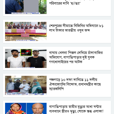
পরিবারের দাবি ‘হ//ত্যা’
শেরপুরের সীমান্তে বিজিবির অভিযানে ৮১
লাখ টাকার ভারতীয় ওষুধ জব্দ
বাঘায় খেলনা পিস্তল দেখিয়ে চাঁদাবাজির
অভিযোগ, বাগাতিপাড়ার দুই যুবক
গণধোলাইয়ের পর আটক
পঞ্চগড়ে ১০ দফা দাবিতে ১১ দলীয়
ঐক্যজোটের বিক্ষোভ, প্রধানমন্ত্রীর কাছে
স্মারকলিপি
বাগাতিপাড়ায় স্বামীর মৃত্যুর আধা ঘণ্টার
ব্যবধানে স্ত্রীরও মৃত্যু, শোকে স্তব্ধ এলাকা!