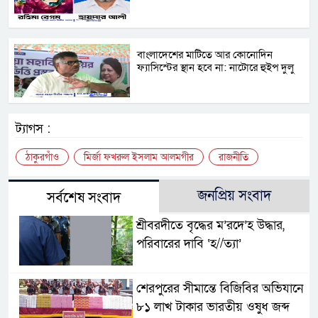
বাংলাদেশের মাটিতে আর কোনোদিন
ফ্যাসিস্টের স্থান হবে না: নাটোরে হুইপ দুলু
ট্যাগস :
ঠাকুরগাঁও
মির্জা ফখরুল ইসলাম আলমগীর
রাজনীতি
জনপ্রিয় সংবাদ
সর্বশেষ সংবাদ
শ্রীবরদীতে বৃদ্ধের ম’রদে’হ উদ্ধার,
পরিবারের দাবি ‘হ//ত্যা’
শেরপুরের সীমান্তে বিজিবির অভিযানে
৮১ লাখ টাকার ভারতীয় ওষুধ জব্দ