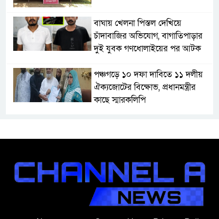
বাঘায় খেলনা পিস্তল দেখিয়ে
চাঁদাবাজির অভিযোগ, বাগাতিপাড়ার
দুই যুবক গণধোলাইয়ের পর আটক
পঞ্চগড়ে ১০ দফা দাবিতে ১১ দলীয়
ঐক্যজোটের বিক্ষোভ, প্রধানমন্ত্রীর
কাছে স্মারকলিপি
বাগাতিপাড়ায় স্বামীর মৃত্যুর আধা
ঘণ্টার ব্যবধানে স্ত্রীরও মৃত্যু, শোকে
স্তব্ধ এলাকা!
বাংলাদেশের মাটিতে আর কোনোদিন
ফ্যাসিস্টের স্থান হবে না: নাটোরে হুইপ
দুলু