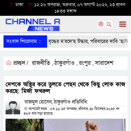
ঢাকা
১২:২৬ অপরাহ্ন, শুক্রবার, ০৭ অগাস্ট ২০২৬, ২৩ শ্রাবণ
১৪৩৩ বঙ্গাব্দ
সংবাদ শিরোনাম ::
শ্রীবরদীতে বৃদ্ধের ম’রদে’হ উদ্ধার, পরিবারের দাবি ‘হ//ত্যা’
প্রচ্ছদ /
রাজনীতি
ঠাকুরগাঁও
রংপুর
সারাদেশ
,
,
,
দেশকে অস্থির করে তুলতে পেছন থেকে কিছু লোক কাজ
করছে: মির্জা ফখরুল
নাজমুল হোসেন, ঠাকুরগাঁও প্রতিনিধি:
আপডেট সময় : ০৩:১১:২৫ অপরাহ্ন, রবিবার, ২৮ ডিসেম্বর ২০২৫
৪৮৫ বার পড়া হয়েছে