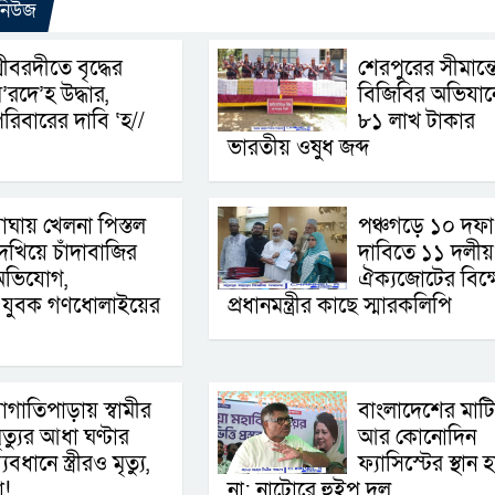
 নিউজ
্রীবরদীতে বৃদ্ধের
শেরপুরের সীমান্ত
’রদে’হ উদ্ধার,
বিজিবির অভিযান
রিবারের দাবি ‘হ//
৮১ লাখ টাকার
ভারতীয় ওষুধ জব্দ
াঘায় খেলনা পিস্তল
পঞ্চগড়ে ১০ দফা
েখিয়ে চাঁদাবাজির
দাবিতে ১১ দলীয়
অভিযোগ,
ঐক্যজোটের বিক্
ই যুবক গণধোলাইয়ের
প্রধানমন্ত্রীর কাছে স্মারকলিপি
াগাতিপাড়ায় স্বামীর
বাংলাদেশের মাট
ৃত্যুর আধা ঘণ্টার
আর কোনোদিন
্যবধানে স্ত্রীরও মৃত্যু,
ফ্যাসিস্টের স্থান 
া!
না: নাটোরে হুইপ দুলু