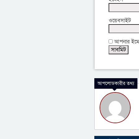
ওয়েবসাইট
আপনার ইমেইল
আপলোডকারীর তথ্য