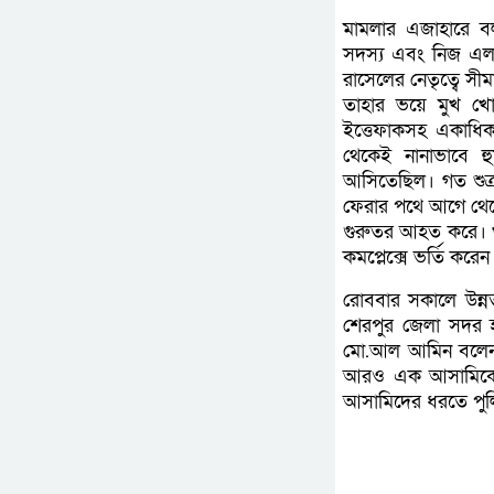
মামলার এজাহারে বল
সদস্য এবং নিজ এলাকায়
রাসেলের নেতৃত্বে সী
তাহার ভয়ে মুখ খো
ইত্তেফাকসহ একাধি
থেকেই নানাভাবে হু
আসিতেছিল। গত শুক্
ফেরার পথে আগে থেক
গুরুতর আহত করে। খবর
কমপ্লেক্সে ভর্তি করেন
রোববার সকালে উন্নত
শেরপুর জেলা সদর হা
মো.আল আমিন বলেন,গ
আরও এক আসামিকে গ
আসামিদের ধরতে পুল