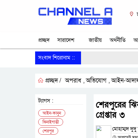
প্রচ্ছদ
সারাদেশ
জাতীয়
অর্থনীতি
আ
সংবাদ শিরোনাম ::
প্রচ্ছদ /
অপরাধ
অভিযোগ
আইন-আদা
,
,
ট্যাগস :
শেরপুরের ঝ
গ্রেপ্তার ৩
আইন-কানুন
ঝিনাইগাতী
মোহাম্মদ দুদু 
শেরপুর
আপডেট সময় :