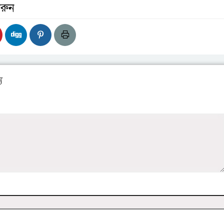
রুন
য