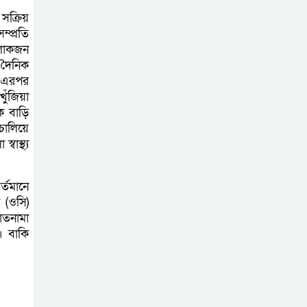
প্রধানমন্ত্রীর কাছে স্মারকলিপি
সক্রিয়
ম্প্রতি
বাগাতিপাড়ায় স্বামীর
 লোকজন
মৃত্যুর আধা ঘণ্টার
 দৈনিক
ব্যবধানে স্ত্রীরও মৃত্যু,
। এরপর
ুঁজিয়া
শোকে স্তব্ধ এলাকা!
ে বাড়ি
চালিয়ে
বাংলাদেশের মাটিতে
াস্থ্য
আর কোনোদিন
ফ্যাসিস্টের স্থান হবে
্তমানে
না: নাটোরে হুইপ দুলু
 (ওসি)
াতনামা
লালপুরে নারীর ১
। বাকি
লাখ ৮০ হাজার টাকা
ছিনতাই, ৪৮ ঘণ্টার
মধ্যে গ্রেপ্তার ২