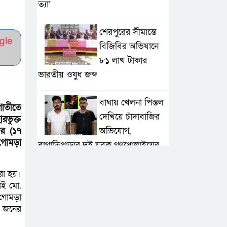
ত্যা’
শেরপুরের সীমান্তে
gle
বিজিবির অভিযানে
৮১ লাখ টাকার
ভারতীয় ওষুধ জব্দ
বাঘায় খেলনা পিস্তল
গাতীতে
দেখিয়ে চাঁদাবাজির
ভুক্ত
অভিযোগ,
ার (১৭
 গোমড়া
বাগাতিপাড়ার দুই যুবক গণধোলাইয়ের
পর আটক
রা হয়।
াই মো.
পঞ্চগড়ে ১০ দফা
 গোমড়া
দাবিতে ১১ দলীয়
৬ জনের
ঐক্যজোটের বিক্ষোভ,