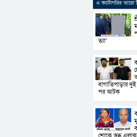
এ ক্যাটাগরির আরো
শ
ম
প
ত্যা’
ব
দ
বাগাতিপাড়ার দু
পর আটক
ব
ম
ব
শোকে স্তব্ধ এলাক