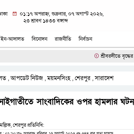
ঢাকা
০১:১৭ অপরাহ্ন, শুক্রবার, ০৭ অগাস্ট ২০২৬,
২৩ শ্রাবণ ১৪৩৩ বঙ্গাব্দ
ইন-আদালত
বিনোদন
রাজনীতি
নির্বাচন
শ্রীবরদীতে বৃদ্ধের ম’রদে
লত
আপডেট নিউজ
ময়মনসিংহ
শেরপুর
সারাদেশ
,
,
,
,
িনাইগাতীতে সাংবাদিকের ওপর হামলার ঘটন
মল্লিক, শেরপুর প্রতিনিধি:
 ০১:২০:৩৮ অপরাহ্ন, রবিবার, ১৭ অগাস্ট ২০২৫
৫৪৪ বার পড়া হয়েছে