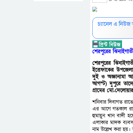
চ্যানেল এ নিউজ
শেরপুরের ঝিনাইগাতী
শেরপুরের ঝিনাইগা
ইত্তেফাকের উপজে
দুই ও অজ্ঞানামা আ
আগস্ট) দুপুরে তা
গ্রামের মো.দেলোয়
শনিবার দিবাগত রাতে
এর আগে গতকাল রাত
হুমায়ুন খান বাদী 
এলাকার মাদক ব্যব
নাম উল্লেখ করা হয়।