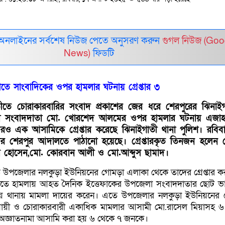
 অনলাইনের সর্বশেষ নিউজ পেতে অনুসরণ করুন
গুগল নিউজ (Goo
News)
ফিডটি
তে সাংবাদিকের ওপর হামলার ঘটনায় গ্রেপ্তার ৩
তীতে চোরাকারবারির সংবাদ প্রকাশের জের ধরে শেরপুরের ঝিনাই
লা সংবাদদাতা মো. খোরশেদ আলমের ওপর হামলার ঘটনায় এজাহার
রও এক আসামিকে গ্রেপ্তার করেছে ঝিনাইগাতী থানা পুলিশ। রবিব
দের শেরপুর আদালতে পাঠানো হয়েছে। গ্রেপ্তারকৃত তিনজন হলেন
ার হোসেন,মো. কোরবান আলী ও মো.আব্দুস ছামাদ।
 উপজেলার নলকুড়া ইউনিয়নের গোমড়া এলাকা থেকে তাদের গ্রেপ্তার ক
ে হামলায় আহত দৈনিক ইত্তেফাকের উপজেলা সংবাদদাতার ছোট ভ
হয়ে থানায় মামলা দায়ের করেন। এতে উপজেলার নলকুড়া ইউনিয়নের
সায়ী ও চোরাকারবারী একাধিক মামলার আসামী মো.রাসেল মিয়াসহ 
 অজ্ঞাতনামা আসামি করা হয় ৬ থেকে ৭ জনকে।