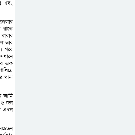
৩) এবং
বাগাতিপাড়ায় সড়ক
নির্মাণে বাধার
পজেলার
অভিযোগে
র রাতে
বাগাতিপাড়ায় মানববন্ধন
 বাবার
লে তার
। পরে
বাগাতিপাড়ায় বিশ্ব
সেখানে
মাতৃদুগ্ধ সপ্তাহের
ণের এক
সমাপনী ও পুরস্কার
পালিয়ে
বিতরণ
র থানা
বড়াইগ্রামে দুর্নীতির
খন আমি
অভিযোগে প্রধান
ে ৬ জন
াম এখন
শিক্ষক বরখাস্ত, তিন
কর্মচারীর নিয়োগ বাতিল
 অচেতন