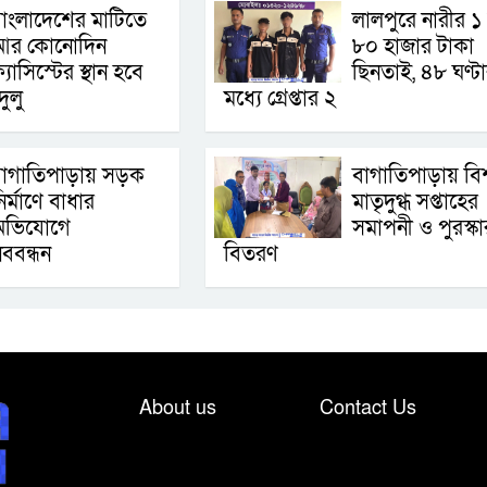
াংলাদেশের মাটিতে
লালপুরে নারীর ১
আর কোনোদিন
৮০ হাজার টাকা
্যাসিস্টের স্থান হবে
ছিনতাই, ৪৮ ঘণ্ট
ুলু
মধ্যে গ্রেপ্তার ২
বাগাতিপাড়ায় সড়ক
বাগাতিপাড়ায় বিশ্
ির্মাণে বাধার
মাতৃদুগ্ধ সপ্তাহের
অভিযোগে
সমাপনী ও পুরস্কা
ববন্ধন
বিতরণ
About us
Contact Us