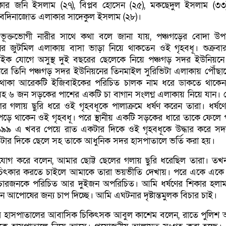
র জনি ইসলাম (২৭), বিপ্লব হোসেন (২৫), মকছেদুল ইসলাম (৩
বদিনাজোত এলাকার সাদেকুল ইসলাম (২৮)।
ূক্তভোগী নারীর সাথে কথা বলে জানা যায়, পঞ্চগড়ের বোদা উ
র জুটমিল এলাকায় বাসা ভাড়া নিয়ে থাকতেন ওই গৃহবধূ। শুক্রবা
ইক যোগে অসুস্থ দুই বছরের ছেলেকে নিয়ে পঞ্চগড় সদর ইউনিয়নে
 পরে তিনি পঞ্চগড় সদর ইউনিয়নের তিনমাইল সুরিভিটা এলাকায় পৌঁছা
থাকা আরেকটি ইজিবাইকের পরিচিত চালক নাম ধরে ডাকতে থাকেন
হ ৬ জন সড়কের পাশের একটি চা বাগান সংলগ্ন এলাকায় নিয়ে যান। 
র গলায় ছুরি ধরে ওই গৃহবধূকে পালাক্রমে ধর্ষণ করেন তারা। ধর্ষ
পড়ে থাকেন ওই গৃহবধূ। পরে স্থানীয় একটি সড়কের ধারে তাকে ফেলে 
 ৯৯৯ এ খবর পেয়ে রাত একটার দিকে ওই গৃহবধূকে উদ্ধার করে সদ
টার দিকে ছেলে সহ তাকে আধুনিক সদর হাসপাতালে ভর্তি করা হয়।
িযোগ করে বলেন, আমার ছোট্ট ছেলের গলায় ছুরি ধরেছিল তারা। ত
 চিৎকার করতে চাইলে আমাকে তারা ভয়ভীতি দেখায়। পরে একে এক
 চারজনকে পরিচিত আর দুইজন অপরিচিত। আমি ধর্ষণের শিকার হল
পোষের জন্য চাপ দিচ্ছে। আমি এঘটনার দৃষ্টান্তমুলক বিচার চাই।
র হাসপাতালের আবাসিক চিকিৎসক আবুল কাশেম বলেন, রাতে পুলিশ