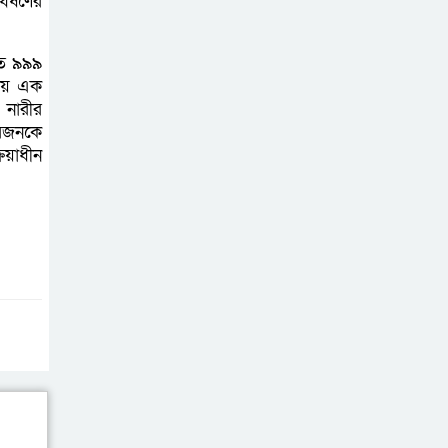
জুলাই সনদ
র্ষণের
বাস্তবায়নের দাবিতে
বাগাতিপাড়ায়
াতে ৯৯৯
জামায়াতের গণমিছিল
থায় এক
 নারীর
ারজনকে
গোদাগাড়ীতে জুলাই
িয়াধীন
গণঅভ্যুত্থান দিবসে
আলোচনা সভা ও
পুরস্কার বিতরণ
বাগাতিপাড়ায় নানা
আয়োজনে জুলাই
গণঅভ্যুত্থান
দিবস-২০২৬ পালন