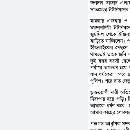
জগদল বাজার এলাকা
সাতমেড়া ইউনিয়নের 
মামলার এজহার ও ভ
ময়দানদিঘী ইউনিয়নে
জুটমিল থেকে ইজিবা
বাড়িতে যাচ্ছিলেন।
ইজিবাইকের পেছনে 
থামতেই তাকে জনি স
দুই বছর বয়সী ছেলে
পর্যায়ে অচেতন হয়ে 
যান ধর্ষকেরা। পরে
পুলিশ। পরে রাত দেড়
ভূক্তভোগী নারী অভ
নিরুপায় হয়ে পড়ি।
আমাকে ধর্ষণ করে।
আমার কাছের লোকজন আ
পঞ্চগড় আধুনিক সদ