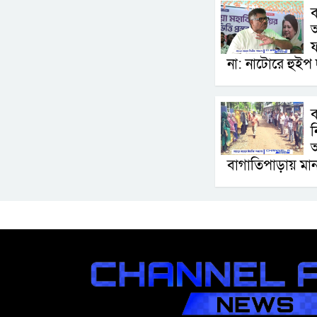
ব
ফ
না: নাটোরে হুইপ দ
ন
বাগাতিপাড়ায় মান