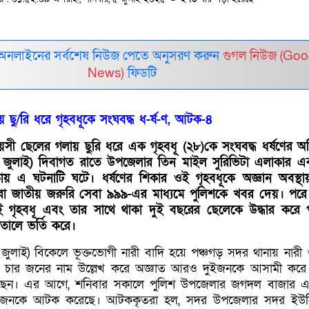
 অনলাইনের সর্বশেষ নিউজ পেতে অনুসরণ করুন
গুগল নিউজ (Goo
News)
ফিডটি
় ছু/রি ধরে গৃহবধূকে সংঘবদ্ধ ধ-র্ষ-ণ, আটক-৪
য়সী ছেলের গলায় ছুরি ধরে এক গৃহবধূ (২৮)কে সংঘবদ্ধ ধর্ষণের 
৪ জুলাই) দিবাগত রাতে উপজেলার তিন মাইল সুরিভিটা এলাকার এ
ায় এ ঘটনাটি ঘটে। ধর্ষণের শিকার ওই গৃহবধূকে অজ্ঞান অবস্থ
য়রা জাতীয় জরুরি সেবা ৯৯৯-এর মাধ্যমে পুলিশকে খবর দেয়। পরে
ই গৃহবধূ এবং তার সাথে থাকা দুই বছরের ছেলেকে উদ্ধার করে 
ালে ভর্তি করে।
ুলাই) বিকেলে ভূক্তভোগী নারী বাদি হয়ে পঞ্চগড় সদর থানায় নারী 
ে চার জনের নাম উল্লেখ করে অজ্ঞাত আরও দুইজনকে আসামী কর
ছেন। এর আগে, শনিবার সকালে পুলিশ উপজেলার জগদল বাজার এ
ারজনকে আটক করেছে। আটককৃতরা হল, সদর উপজেলার সদর ইউন