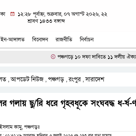
াকা
১২:২৮ পূর্বাহ্ন, শুক্রবার, ০৭ অগাস্ট ২০২৬, ২২
শ্রাবণ ১৪৩৩ বঙ্গাব্দ
ইন-আদালত
বিনোদন
রাজনীতি
নির্বাচন
পঞ্চগড়ে ১০ দফা দাবিতে ১১ দলীয় ঐক্যজোটের বিক্
লত
আপডেট নিউজ
পঞ্চগড়
রংপুর
সারাদেশ
,
,
,
,
ের গলায় ছু/রি ধরে গৃহবধূকে সংঘবদ্ধ ধ-র্ষ-ণ
ইসলাম কামু, পঞ্চগড়ঃ
 ০১:৫২:০৯ অপরাহ্ন, শনিবার, ৫ জুলাই ২০২৫
২৭৩ বার পড়া হয়েছে