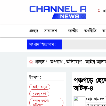
ঢ
প্রচ্ছদ
সারাদেশ
জাতীয়
অর্থনীতি
আ
সংবাদ শিরোনাম ::
প্রচ্ছদ /
অপরাধ
অভিযোগ
আইন-আদা
,
,
ট্যাগস :
পঞ্চগড়ে ছেল
আটক-৪
আইন-কানুন
গৃহবধূ ধর্ষণ
মোঃ কামরুল 
দলবদ্ধ ধর্ষণের
অভিযোগ
আপডেট সময় :