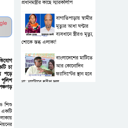
প্রধানমন্ত্রীর কাছে স্মারকলিপি
বাগাতিপাড়ায় স্বামীর
gle
মৃত্যুর আধা ঘণ্টার
ব্যবধানে স্ত্রীরও মৃত্যু,
শোকে স্তব্ধ এলাকা!
বাংলাদেশের মাটিতে
অভিযোগ
আর কোনোদিন
কটি চা
ফ্যাসিস্টের স্থান হবে
ায় পড়ে
 পুলিশ
না: নাটোরে হুইপ দুলু
পঞ্চগড়
লালপুরে নারীর ১
ও শিশু
লাখ ৮০ হাজার টাকা
ে একটি
ছিনতাই, ৪৮ ঘণ্টার
লাকায়
মধ্যে গ্রেপ্তার ২
িয়নের