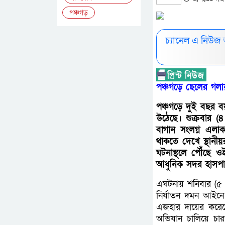
পঞ্চগড়
চ্যানেল এ নিউজ
পঞ্চগড়ে ছেলের গলায
পঞ্চগড়ে দুই বছর ব
উঠেছে। শুক্রবার (
বাগান সংলগ্ন এলাক
থাকতে দেখে স্থানী
ঘটনাস্থলে পৌঁছে ও
আধুনিক সদর হাসপাত
এঘটনায় শনিবার (৫ জ
নির্যাতন দমন আইন
এজহার দায়ের করে
অভিযান চালিয়ে চ