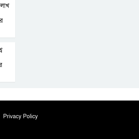
 লাখ
ার
ব
র
Privacy Policy