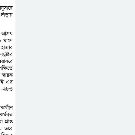
চেয়ারম্যানের উপস্থিতিতে আটক ব্যক্তিকে
নুসারে
শাস্তি
দাঁড়ায়
শ্রীবরদীতে বৃদ্ধের
 আশ্রয়
ম’রদে’হ উদ্ধার,
ি মাসে
পরিবারের দাবি ‘হ//
 হাজার
ত্যা’
রাক্টর
বরাবরে
ক্ষিতে
শেরপুরের সীমান্তে
স্বারক
বিজিবির অভিযানে
 আই এর
৮১ লাখ টাকার
র -২৮৩
ভারতীয় ওষুধ জব্দ
দকালীন
বাঘায় খেলনা পিস্তল
 কর্মরত
দেখিয়ে চাঁদাবাজির
প্রাপ্ত
অভিযোগ,
েয় তবে