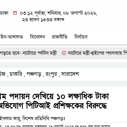
ঢাকা
০৩:১২ পূর্বাহ্ন, শনিবার, ০৮ অগাস্ট ২০২৬,
২৩ শ্রাবণ ১৪৩৩ বঙ্গাব্দ
ইন-আদালত
বিনোদন
রাজনীতি
নির্বাচন
ে- নাটোরে পর্যটন মন্ত্রী
নাটোরে মন্ত্রী-হুইপের পথসভায় পিস্তলসদ
উজ
চাকরি
পঞ্চগড়
রংপুর
সারাদেশ
,
,
,
,
ম পদায়ন দেখিয়ে ১০ লক্ষাধিক টাকা
ভিযোগ পিটিআই প্রশিক্ষকের বিরুদ্ধে
সলাম কামু, বিশেষ প্রতিনিধি পঞ্চগড়ঃ
 ০৪:৫৬:৩৯ অপরাহ্ন, মঙ্গলবার, ১৯ অগাস্ট ২০২৫
৪৫৮ বার পড়া হয়েছে