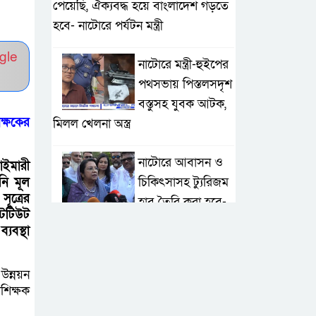
পেয়েছি, ঐক্যবদ্ধ হয়ে বাংলাদেশ গড়তে
হবে- নাটোরে পর্যটন মন্ত্রী
gle
নাটোরে মন্ত্রী-হুইপের
পথসভায় পিস্তলসদৃশ
বস্তুসহ যুবক আটক,
ক্ষকের
মিলল খেলনা অস্ত্র
নাটোরে আবাসন ও
াইমারী
চিকিৎসাসহ ট্যুরিজম
িনি মূল
ত্রের
হাব তৈরি করা হবে-
্টিটিউট
পর্যটন মন্ত্রী
যবস্থা
মান্দায় দেশীয়
উন্নয়ন
চোলাই মদ জব্দ ও
শিক্ষক
ধ্বংস, ইউপি