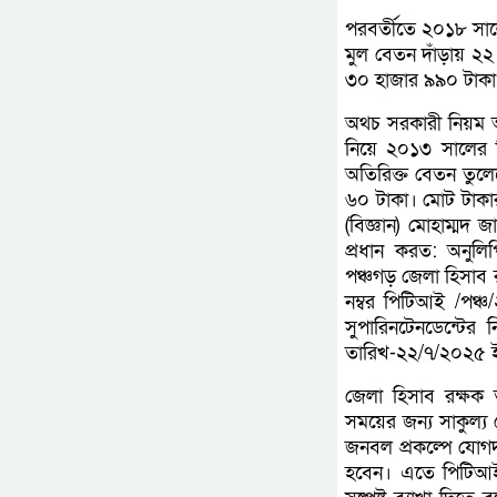
পরবর্তীতে ২০১৮ সালে
মুল বেতন দাঁড়ায় ২২
৩০ হাজার ৯৯০ টাকা
অথচ সরকারী নিয়ম অ
নিয়ে ২০১৩ সালের 
অতিরিক্ত বেতন তুল
৬০ টাকা। মোট টাকার
(বিজ্ঞান) মোহাম্মদ
প্রধান করত: অনুলি
পঞ্চগড় জেলা হিসাব 
নম্বর পিটিআই /পঞ
সুপারিনটেনডেন্টের ন
তারিখ-২২/৭/২০২৫ 
জেলা হিসাব রক্ষক 
সময়ের জন্য সাকুল্য 
জনবল প্রকল্পে যোগদান
হবেন। এতে পিটিআই প