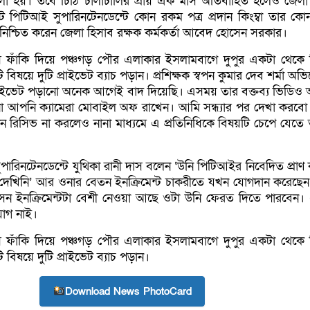
তে বলা হয়। তবে চিঠি চালাচালির প্রায় এক মাস অতিবাহিত হলেও জেলা
িকট পিটিআই সুপারিনটেনডেন্টে কোন রকম পত্র প্রদান কিংম্বা তার ক
 নিশ্চিত করেন জেলা হিসাব রক্ষক কর্মকর্তা আবেদ হোসেন সরকার।
 ফাঁকি দিয়ে পঞ্চগড় পৌর এলাকার ইসলামবাগে দুপুর একটা থেকে
 বিষয়ে দুটি প্রাইভেট ব্যাচ পড়ান। প্রশিক্ষক স্বপন কুমার দেব শর্মা অ
্রাইভেট পড়ানো অনেক আগেই বাদ দিয়েছি। এসময় তার বক্তব্য ভিডিও
না আপনি ক্যামেরা মোবাইল অফ রাখেন। আমি সন্ধ্যার পর দেখা করবো
 রিসিভ না করলেও নানা মাধ্যমে এ প্রতিনিধিকে বিষয়টি চেপে যেতে
পারিনটেনডেন্টে যুথিকা রানী দাস বলেন ‘উনি পিটিআইর নিবেদিত প্রাণ
েখিনি’ আর ওনার বেতন ইনক্রিমেন্ট চাকরীতে যখন যোগদান করেছেন 
েন ইনক্রিমেন্টটা বেশী নেওয়া আছে ওটা উনি ফেরত দিতে পারবেন।
োগ নাই।
 ফাঁকি দিয়ে পঞ্চগড় পৌর এলাকার ইসলামবাগে দুপুর একটা থেকে
 বিষয়ে দুটি প্রাইভেট ব্যাচ পড়ান।
Download News PhotoCard