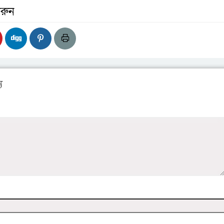
রুন
য