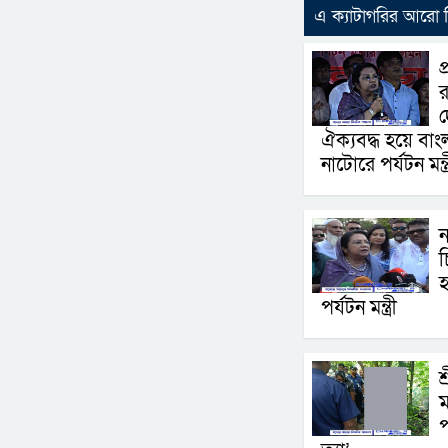
এ ক্যাটাগরির আরো
প
র
দ
ঐক্যবদ্ধ হয়ে বা
নাটোরে পর্যটন মন্ত্
চ
হ
পর্যটন মন্ত্রী
শ
ম
প