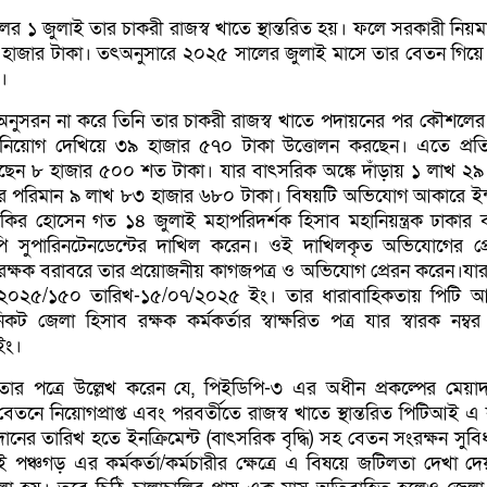
র ১ জুলাই তার চাকরী রাজস্ব খাতে স্থান্তরিত হয়। ফলে সরকারী নিয়মা
 হাজার টাকা। তৎঅনুসারে ২০২৫ সালের জুলাই মাসে তার বেতন গিয়ে 
।
নুসরন না করে তিনি তার চাকরী রাজস্ব খাতে পদায়নের পর কৌশলের
নিয়োগ দেখিয়ে ৩৯ হাজার ৫৭০ টাকা উত্তোলন করছেন। এতে প্রত
েছেন ৮ হাজার ৫০০ শত টাকা। যার বাৎসরিক অঙ্কে দাঁড়ায় ১ লাখ ২৯
 পরিমান ৯ লাখ ৮৩ হাজার ৬৮০ টাকা। বিষয়টি অভিযোগ আকারে ইন্সট্
 জাকির হোসেন গত ১৪ জুলাই মহাপরিদর্শক হিসাব মহানিয়ন্ত্রক ঢাকার 
পি সুপারিনটেনডেন্টের দাখিল করেন। ওই দাখিলকৃত অভিযোগের প্রে
রক্ষক বরাবরে তার প্রয়োজনীয় কাগজপত্র ও অভিযোগ প্রেরন করেন।যার 
্চ/২০২৫/১৫০ তারিখ-১৫/০৭/২০২৫ ইং। তার ধারাবাহিকতায় পিটি
িকট জেলা হিসাব রক্ষক কর্মকর্তার স্বাক্ষরিত পত্র যার স্বারক নম্ব
ইং।
তার পত্রে উল্লেখ করেন যে, পিইডিপি-৩ এর অধীন প্রকল্পের মেয়া
বেতনে নিয়োগপ্রাপ্ত এবং পরবর্তীতে রাজস্ব খাতে স্থান্তরিত পিটিআই এ
ের তারিখ হতে ইনক্রিমেন্ট (বাৎসরিক বৃদ্ধি) সহ বেতন সংরক্ষন সুবিধা 
ঞ্চগড় এর কর্মকর্তা/কর্মচারীর ক্ষেত্রে এ বিষয়ে জটিলতা দেখা দ