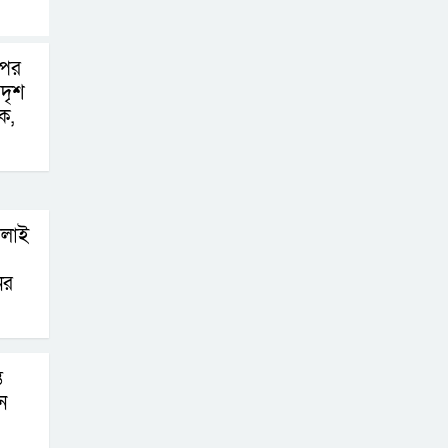
পের
দৃশ
ক,
োলাই
ের
ে
ে