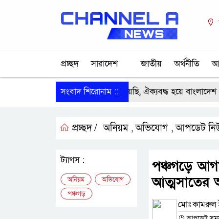
প্রচ্ছদ
সারাদেশ
জাতীয়
অর্থনীতি
আ
রহমানের নেতৃত্বে সেই দেশ ফিরে পেয়েছি, ঐক্যবদ্ধ হয়ে বাংলাদেশ গড়তে হব
সংবাদ শিরোনাম ::
প্রচ্ছদ /
অনিয়ম
অভিযোগ
আপডেট নি
,
,
ট্যাগস :
পঞ্চগড়ে আগা
আত্মসাতের অ
অনিয়ম
অভিযোগ
পঞ্চগড়
মোঃ কামরুল ই
আপডেট সময় :