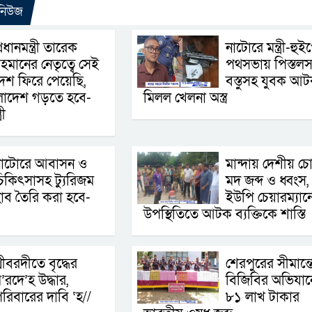
 নিউজ
্রধানমন্ত্রী তারেক
নাটোরে মন্ত্রী-হুই
হমানের নেতৃত্বে সেই
পথসভায় পিস্তলস
েশ ফিরে পেয়েছি,
বস্তুসহ যুবক আট
ংলাদেশ গড়তে হবে-
মিলল খেলনা অস্ত্র
রী
নাটোরে আবাসন ও
মান্দায় দেশীয় চ
িকিৎসাসহ ট্যুরিজম
মদ জব্দ ও ধ্বংস,
াব তৈরি করা হবে-
ইউপি চেয়ারম্যান
উপস্থিতিতে আটক ব্যক্তিকে শাস্তি
্রীবরদীতে বৃদ্ধের
শেরপুরের সীমান্ত
’রদে’হ উদ্ধার,
বিজিবির অভিযান
রিবারের দাবি ‘হ//
৮১ লাখ টাকার