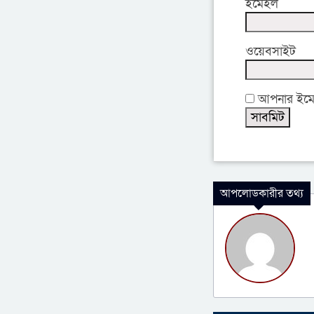
ইমেইল
ওয়েবসাইট
আপনার ইমেইল
আপলোডকারীর তথ্য