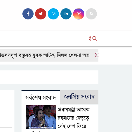
সব
ৃশ বস্তুসহ যুবক আটক, মিলল খেলনা অস্ত্র
নাটোরে আবাসন ও চিকিৎসা
জনপ্রিয় সংবাদ
সর্বশেষ সংবাদ
প্রধানমন্ত্রী তারেক
রহমানের নেতৃত্বে
সেই দেশ ফিরে