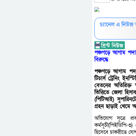
চ্যানেল এ নিউজ
পঞ্চগড়ে আগাম পদায়
বিরুদ্ধে
পঞ্চগড়ে আগাম পদা
টিচার্স ট্রেনিং ইনস
বেতনের অতিরিক্ত 
ভিত্তিতে জেলা হিসাব
(পিটিআই) সুপারিনট
গ্রহন ছাড়াই থেমে 
অভিযোগ সূত্রে প্র
কর্মসূচী(পিইডিপি-৩
হিসেবে চাকরীতে যো