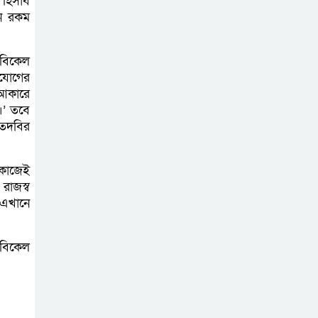
 হিসাব
বাগাতিপাড়ার দুই যুবক গণধোলাইয়ের
োন রকম
পর আটক
পঞ্চগড়ে ১০ দফা
 বিকেল
ভিযোগের
দাবিতে ১১ দলীয়
 আকারে
ঐক্যজোটের বিক্ষোভ,
।’ তবে
প্রধানমন্ত্রীর কাছে স্মারকলিপি
 তদবির
বাগাতিপাড়ায় স্বামীর
 কাজেই
মৃত্যুর আধা ঘণ্টার
রাজস্ব
ব্যবধানে স্ত্রীরও মৃত্যু,
 এখানে
শোকে স্তব্ধ এলাকা!
 বিকেল
বাংলাদেশের মাটিতে
আর কোনোদিন
ফ্যাসিস্টের স্থান হবে
না: নাটোরে হুইপ দুলু