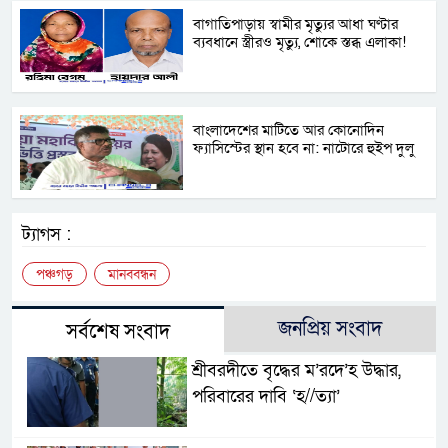
বাগাতিপাড়ায় স্বামীর মৃত্যুর আধা ঘণ্টার
ব্যবধানে স্ত্রীরও মৃত্যু, শোকে স্তব্ধ এলাকা!
বাংলাদেশের মাটিতে আর কোনোদিন
ফ্যাসিস্টের স্থান হবে না: নাটোরে হুইপ দুলু
ট্যাগস :
পঞ্চগড়
মানববন্ধন
জনপ্রিয় সংবাদ
সর্বশেষ সংবাদ
শ্রীবরদীতে বৃদ্ধের ম’রদে’হ উদ্ধার,
পরিবারের দাবি ‘হ//ত্যা’