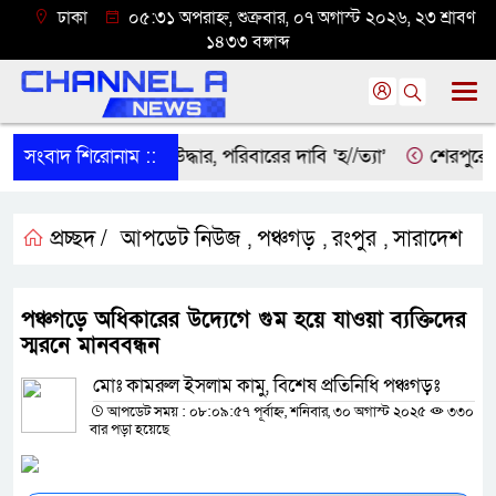
ঢাকা
০৫:৩১ অপরাহ্ন, শুক্রবার, ০৭ অগাস্ট ২০২৬, ২৩ শ্রাবণ
১৪৩৩ বঙ্গাব্দ
দীতে বৃদ্ধের ম’রদে’হ উদ্ধার, পরিবারের দাবি ‘হ//ত্যা’
সংবাদ শিরোনাম ::
শেরপুরের সী
প্রচ্ছদ /
আপডেট নিউজ
পঞ্চগড়
রংপুর
সারাদেশ
,
,
,
পঞ্চগড়ে অধিকারের উদ্যেগে গুম হয়ে যাওয়া ব্যক্তিদের
স্মরনে মানববন্ধন
মোঃ কামরুল ইসলাম কামু, বিশেষ প্রতিনিধি পঞ্চগড়ঃ
আপডেট সময় : ০৮:০৯:৫৭ পূর্বাহ্ন, শনিবার, ৩০ অগাস্ট ২০২৫
৩৩০
বার পড়া হয়েছে