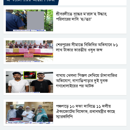
শ্রীবরদীতে বৃদ্ধের ম’রদে’হ উদ্ধার,
পরিবারের দাবি ‘হ//ত্যা’
শেরপুরের সীমান্তে বিজিবির অভিযানে ৮১
লাখ টাকার ভারতীয় ওষুধ জব্দ
বাঘায় খেলনা পিস্তল দেখিয়ে চাঁদাবাজির
অভিযোগ, বাগাতিপাড়ার দুই যুবক
গণধোলাইয়ের পর আটক
পঞ্চগড়ে ১০ দফা দাবিতে ১১ দলীয়
ঐক্যজোটের বিক্ষোভ, প্রধানমন্ত্রীর কাছে
স্মারকলিপি