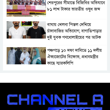
শেরপুরের সীমান্তে বিজিবির অভিযানে
৮১ লাখ টাকার ভারতীয় ওষুধ জব্দ
বাঘায় খেলনা পিস্তল দেখিয়ে
চাঁদাবাজির অভিযোগ, বাগাতিপাড়ার
দুই যুবক গণধোলাইয়ের পর আটক
পঞ্চগড়ে ১০ দফা দাবিতে ১১ দলীয়
ঐক্যজোটের বিক্ষোভ, প্রধানমন্ত্রীর
কাছে স্মারকলিপি
বাগাতিপাড়ায় স্বামীর মৃত্যুর আধা
ঘণ্টার ব্যবধানে স্ত্রীরও মৃত্যু, শোকে
স্তব্ধ এলাকা!
বাংলাদেশের মাটিতে আর কোনোদিন
ফ্যাসিস্টের স্থান হবে না: নাটোরে হুইপ