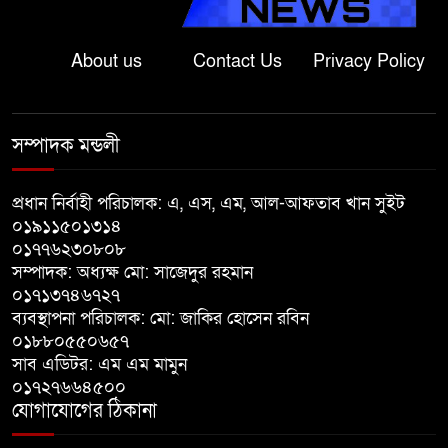
দুলু
About us
Contact Us
Privacy Policy
লালপুরে নারীর ১ লাখ ৮০ হাজার টাকা
ছিনতাই, ৪৮ ঘণ্টার মধ্যে গ্রেপ্তার ২
সম্পাদক মন্ডলী
বাগাতিপাড়ায় সড়ক নির্মাণে বাধার
অভিযোগে বাগাতিপাড়ায় মানববন্ধন
প্রধান নির্বাহী পরিচালক: এ, এস, এম, আল-আফতাব খান সুইট
০১৯১১৫০১৩১৪
০১৭৭৬২৩০৮০৮
বাগাতিপাড়ায় বিশ্ব মাতৃদুগ্ধ সপ্তাহের
সম্পাদক: অধ্যক্ষ মো: সাজেদুর রহমান
সমাপনী ও পুরস্কার বিতরণ
০১৭১৩৭৪৬৭২৭
ব্যবস্থাপনা পরিচালক: মো: জাকির হোসেন রবিন
বড়াইগ্রামে দুর্নীতির অভিযোগে প্রধান
০১৮৮০৫৫০৬৫৭
সাব এডিটর: এম এম মামুন
শিক্ষক বরখাস্ত, তিন কর্মচারীর নিয়োগ
০১৭২৭৬৬৪৫০০
বাতিল
যোগাযোগের ঠিকানা