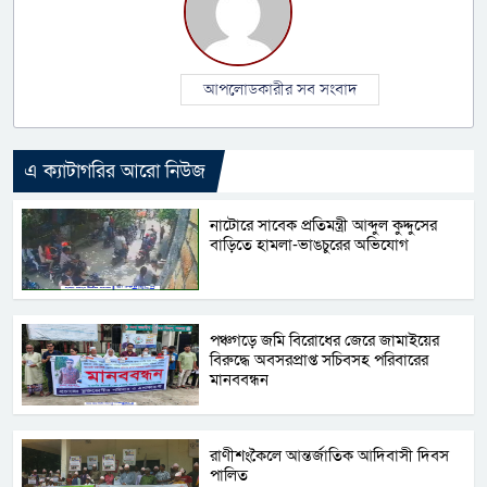
আপলোডকারীর সব সংবাদ
এ ক্যাটাগরির আরো নিউজ
নাটোরে সাবেক প্রতিমন্ত্রী আব্দুল কুদ্দুসের
বাড়িতে হামলা-ভাঙচুরের অভিযোগ
পঞ্চগড়ে জমি বিরোধের জেরে জামাইয়ের
বিরুদ্ধে অবসরপ্রাপ্ত সচিবসহ পরিবারের
মানববন্ধন
রাণীশংকৈলে আন্তর্জাতিক আদিবাসী দিবস
পালিত