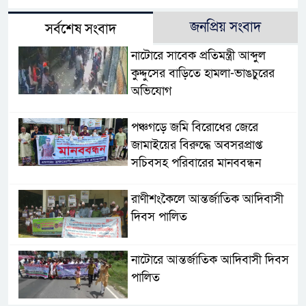
জনপ্রিয় সংবাদ
সর্বশেষ সংবাদ
নাটোরে সাবেক প্রতিমন্ত্রী আব্দুল
কুদ্দুসের বাড়িতে হামলা-ভাঙচুরের
অভিযোগ
পঞ্চগড়ে জমি বিরোধের জেরে
জামাইয়ের বিরুদ্ধে অবসরপ্রাপ্ত
সচিবসহ পরিবারের মানববন্ধন
রাণীশংকৈলে আন্তর্জাতিক আদিবাসী
দিবস পালিত
নাটোরে আন্তর্জাতিক আদিবাসী দিবস
পালিত