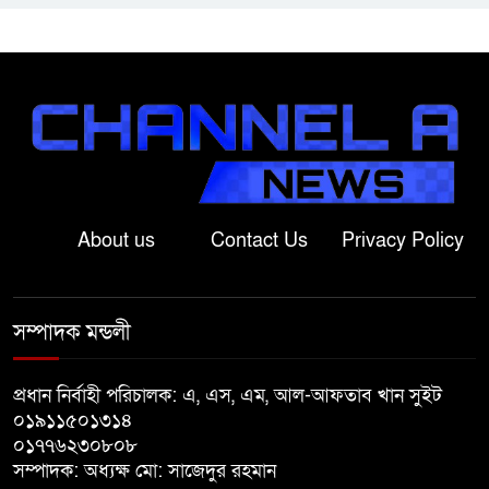
নলডাঙ্গায় ব্যতিক্রমী উদ্যোগ
গ্রামবাসীর, মুষ্টি চাল ও স্বেচ্ছাশ্রমে এক
কিলোমিটার রাস্তা সংস্কার
অসুস্থ রাবি শিক্ষার্থীকে এয়ার
অ্যাম্বুলেন্সে ঢাকায় পাঠানো হলো
বাগাতিপাড়ায় কপোতাক্ষ এক্সপ্রেসের
About us
Contact Us
Privacy Policy
ধাক্কায় কীটনাশকবাহী পিকআপ চুরমার,
ক্ষতি প্রায় ৭ লাখ টাকা
সম্পাদক মন্ডলী
পঞ্চগড়ে নিষিদ্ধ আওয়ামী লীগের পৌর
সভাপতি কাজী আল তারিক গ্রেপ্তার
প্রধান নির্বাহী পরিচালক: এ, এস, এম, আল-আফতাব খান সুইট
০১৯১১৫০১৩১৪
০১৭৭৬২৩০৮০৮
পঞ্চগড়ে পুরনো মোটরসাইকেলের
সম্পাদক: অধ্যক্ষ মো: সাজেদুর রহমান
বাজারের আনুষ্ঠানিক কার্যক্রম শুরু