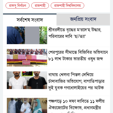
রাকসু নির্বাচন
রাজশাহী
রাজশাহী বিশ্ববিদ্যালয়
জনপ্রিয় সংবাদ
সর্বশেষ সংবাদ
শ্রীবরদীতে বৃদ্ধের ম’রদে’হ উদ্ধার,
পরিবারের দাবি ‘হ//ত্যা’
শেরপুরের সীমান্তে বিজিবির অভিযানে
৮১ লাখ টাকার ভারতীয় ওষুধ জব্দ
বাঘায় খেলনা পিস্তল দেখিয়ে
চাঁদাবাজির অভিযোগ, বাগাতিপাড়ার
দুই যুবক গণধোলাইয়ের পর আটক
পঞ্চগড়ে ১০ দফা দাবিতে ১১ দলীয়
ঐক্যজোটের বিক্ষোভ, প্রধানমন্ত্রীর