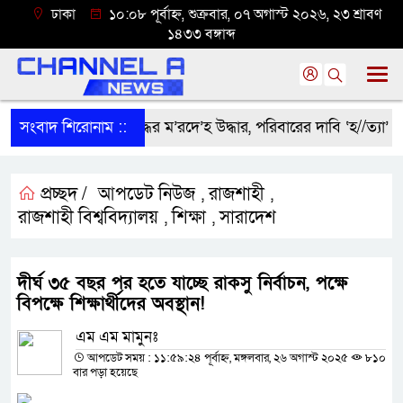
ঢাকা
১০:০৮ পূর্বাহ্ন, শুক্রবার, ০৭ অগাস্ট ২০২৬, ২৩ শ্রাবণ
১৪৩৩ বঙ্গাব্দ
সংবাদ শিরোনাম ::
শ্রীবরদীতে বৃদ্ধের ম’রদে’হ উদ্ধার, পরিবারের দাবি ‘হ//ত্যা’
প্রচ্ছদ /
আপডেট নিউজ
রাজশাহী
,
,
রাজশাহী বিশ্ববিদ্যালয়
শিক্ষা
সারাদেশ
,
,
দীর্ঘ ৩৫ বছর পর হতে যাচ্ছে রাকসু নির্বাচন, পক্ষে
বিপক্ষে শিক্ষার্থীদের অবস্থান!
এম এম মামুনঃ
আপডেট সময় : ১১:৫৯:২৪ পূর্বাহ্ন, মঙ্গলবার, ২৬ অগাস্ট ২০২৫
৮১০
বার পড়া হয়েছে