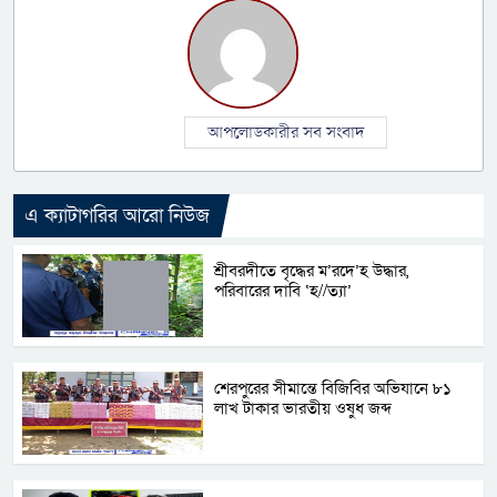
আপলোডকারীর সব সংবাদ
এ ক্যাটাগরির আরো নিউজ
শ্রীবরদীতে বৃদ্ধের ম’রদে’হ উদ্ধার,
পরিবারের দাবি ‘হ//ত্যা’
শেরপুরের সীমান্তে বিজিবির অভিযানে ৮১
লাখ টাকার ভারতীয় ওষুধ জব্দ