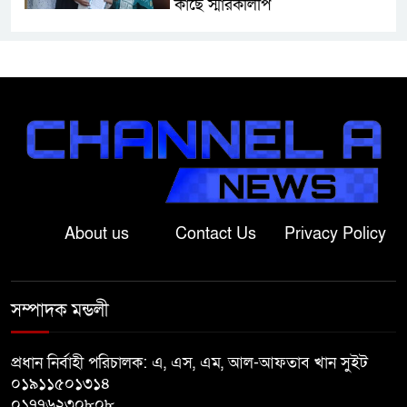
কাছে স্মারকলিপি
বাগাতিপাড়ায় স্বামীর মৃত্যুর আধা
ঘণ্টার ব্যবধানে স্ত্রীরও মৃত্যু, শোকে
স্তব্ধ এলাকা!
বাংলাদেশের মাটিতে আর কোনোদিন
ফ্যাসিস্টের স্থান হবে না: নাটোরে হুইপ
দুলু
About us
Contact Us
Privacy Policy
লালপুরে নারীর ১ লাখ ৮০ হাজার টাকা
ছিনতাই, ৪৮ ঘণ্টার মধ্যে গ্রেপ্তার ২
সম্পাদক মন্ডলী
বাগাতিপাড়ায় সড়ক নির্মাণে বাধার
অভিযোগে বাগাতিপাড়ায় মানববন্ধন
প্রধান নির্বাহী পরিচালক: এ, এস, এম, আল-আফতাব খান সুইট
০১৯১১৫০১৩১৪
০১৭৭৬২৩০৮০৮
বাগাতিপাড়ায় বিশ্ব মাতৃদুগ্ধ সপ্তাহের