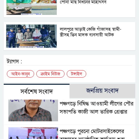
পোনা মাছ নিধনের মহোৎসব
লালপুরে আড়াই কেজি গাঁজাসহ স্বামী-
স্ত্রীসহ তিন মাদক ব্যবসায়ী আটক
ট্যাগস :
আইন-কানুন
ক্রাইম নিউজ
টঙ্গাইল
জনপ্রিয় সংবাদ
সর্বশেষ সংবাদ
পঞ্চগড়ে নিষিদ্ধ আওয়ামী লীগের পৌর
সভাপতি কাজী আল তারিক গ্রেপ্তার
পঞ্চগড়ে পুরনো মোটরসাইকেলের