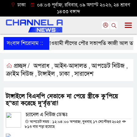
ঢাকা
০৪:০৩ পূর্বাহ্ন, রবিবার, ০৯ অগাস্ট ২০২৬, ২৪ শ্রাবণ
১৪৩৩ বঙ্গাব্দ
সংবাদ শিরোনাম ::
পঞ্চগড়ে নিষিদ্ধ আওয়ামী লীগের পৌর সভাপতি কাজী আল তারিক গ্র
প্রচ্ছদ /
অপরাধ
আইন-আদালত
আপডেট নিউজ
,
,
,
ক্রাইম নিউজ
টাঙ্গাইল
ঢাকা
সারাদেশ
,
,
,
টাঙ্গাইলে বিএনপি নেতাকে না পেয়ে স্ত্রীকে কু’পিয়ে
হ”ত্যা করেছে দু’র্বৃত্ত’রা!
চ্যানেল এ নিউজ ডেস্কঃ
আপডেট সময় : ১২:০৪:০০ অপরাহ্ন, বুধবার, ১৭ সেপ্টেম্বর ২০২৫
৮১৩ বার পড়া হয়েছে