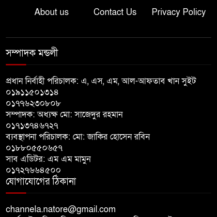
পানিতে ডুবে শিশুর মৃত্যু
About us
Contact Us
Privacy Policy
লালপুরে নিজ শয়নকক্ষ থেকে যুবকের
মরদেহ উদ্ধার
সম্পাদক মন্ডলী
গুরুদাসপুরে গরুবাহী ভুটভুটির সঙ্গে
প্রধান নির্বাহী পরিচালক: এ, এস, এম, আল-আফতাব খান সুইট
০১৯১১৫০১৩১৪
বাসের মুখোমুখি সংঘর্ষ, দুই ভাইসহ
০১৭৭৬২৩০৮০৮
নিহত ৩
সম্পাদক: অধ্যক্ষ মো: সাজেদুর রহমান
০১৭১৩৭৪৬৭২৭
বাগাতিপাড়া থেকে বাকপ্রতিবন্ধী
ব্যবস্থাপনা পরিচালক: মো: জাকির হোসেন রবিন
নজরুল ১৪ দিন ধরে নিখোঁজ
০১৮৮০৫৫০৬৫৭
সাব এডিটর: এম এম মামুন
০১৭২৭৬৬৪৫০০
যোগাযোগের ঠিকানা
channela.natore@gmail.com