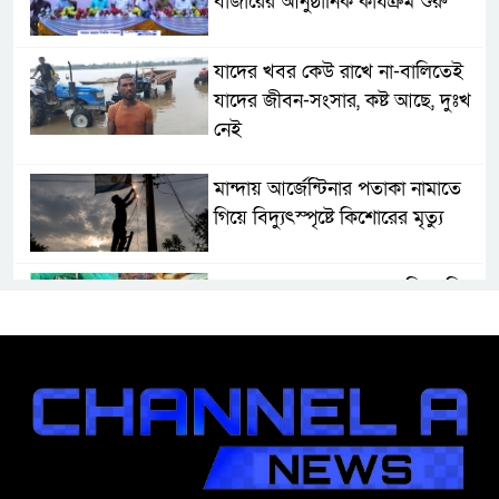
বাজারের আনুষ্ঠানিক কার্যক্রম শুরু
যাদের খবর কেউ রাখে না-বালিতেই
যাদের জীবন-সংসার, কষ্ট আছে, দুঃখ
নেই
মান্দায় আর্জেন্টিনার পতাকা নামাতে
গিয়ে বিদ্যুৎস্পৃষ্টে কিশোরের মৃত্যু
নলডাঙ্গায় প্রশাসনকে বৃদ্ধাঙ্গুলি দেখিয়ে
পোনা মাছ নিধনের মহোৎসব
লালপুরে আড়াই কেজি গাঁজাসহ স্বামী-
স্ত্রীসহ তিন মাদক ব্যবসায়ী আটক
লালপুরে খালে গোসল করতে গিয়ে