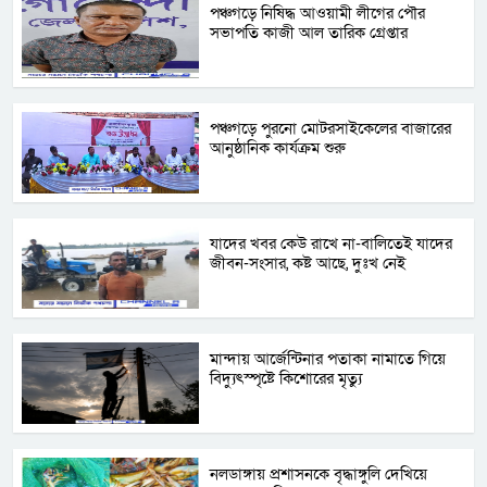
পঞ্চগড়ে নিষিদ্ধ আওয়ামী লীগের পৌর
সভাপতি কাজী আল তারিক গ্রেপ্তার
পঞ্চগড়ে পুরনো মোটরসাইকেলের বাজারের
আনুষ্ঠানিক কার্যক্রম শুরু
যাদের খবর কেউ রাখে না-বালিতেই যাদের
জীবন-সংসার, কষ্ট আছে, দুঃখ নেই
মান্দায় আর্জেন্টিনার পতাকা নামাতে গিয়ে
বিদ্যুৎস্পৃষ্টে কিশোরের মৃত্যু
নলডাঙ্গায় প্রশাসনকে বৃদ্ধাঙ্গুলি দেখিয়ে