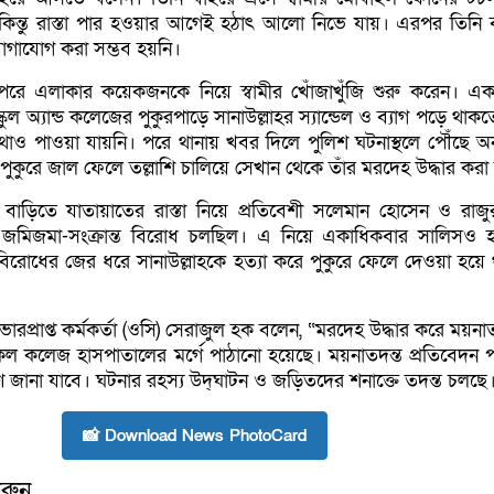
ন্তু রাস্তা পার হওয়ার আগেই হঠাৎ আলো নিভে যায়। এরপর তিনি 
াযোগ করা সম্ভব হয়নি।
রে এলাকার কয়েকজনকে নিয়ে স্বামীর খোঁজাখুঁজি শুরু করেন। একপ
স্কুল অ্যান্ড কলেজের পুকুরপাড়ে সানাউল্লাহর স্যান্ডেল ও ব্যাগ পড়ে থাক
াও পাওয়া যায়নি। পরে থানায় খবর দিলে পুলিশ ঘটনাস্থলে পৌঁছে অনু
ুকুরে জাল ফেলে তল্লাশি চালিয়ে সেখান থেকে তাঁর মরদেহ উদ্ধার করা
বাড়িতে যাতায়াতের রাস্তা নিয়ে প্রতিবেশী সলেমান হোসেন ও রাজুর
রে জমিজমা-সংক্রান্ত বিরোধ চলছিল। এ নিয়ে একাধিকবার সালিসও 
ব বিরোধের জের ধরে সানাউল্লাহকে হত্যা করে পুকুরে ফেলে দেওয়া হয়ে
ারপ্রাপ্ত কর্মকর্তা (ওসি) সেরাজুল হক বলেন, “মরদেহ উদ্ধার করে ময়না
েল কলেজ হাসপাতালের মর্গে পাঠানো হয়েছে। ময়নাতদন্ত প্রতিবেদন 
ারণ জানা যাবে। ঘটনার রহস্য উদ্‌ঘাটন ও জড়িতদের শনাক্তে তদন্ত চলছে
📸 Download News PhotoCard
রুন