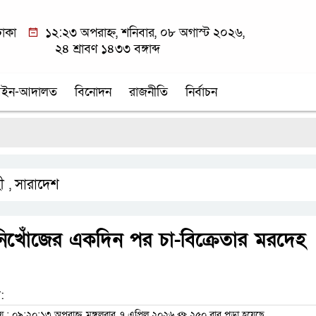
াকা
১২:২৩ অপরাহ্ন, শনিবার, ০৮ অগাস্ট ২০২৬,
২৪ শ্রাবণ ১৪৩৩ বঙ্গাব্দ
ইন-আদালত
বিনোদন
রাজনীতি
নির্বাচন
ী
সারাদেশ
,
িখোঁজের একদিন পর চা-বিক্রেতার মরদেহ
:
 ০৯:২০:১৩ অপরাহ্ন, মঙ্গলবার, ৭ এপ্রিল ২০২৬
২৫০ বার পড়া হয়েছে