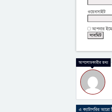
ওয়েবসাইট
আপনার ইমেইল
আপলোডকারীর তথ্য
এ ক্যাটাগরির আরো