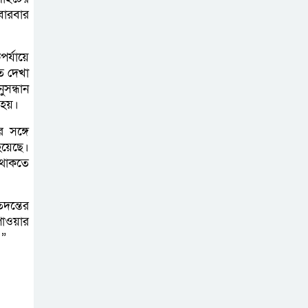
বাগাতিপাড়ার দুই যুবক গণধোলাইয়ের
বারবার
পর আটক
র্যায়ে
পঞ্চগড়ে ১০ দফা
তে দেখা
দাবিতে ১১ দলীয়
সন্ধান
ঐক্যজোটের বিক্ষোভ,
 হয়।
প্রধানমন্ত্রীর কাছে স্মারকলিপি
 সঙ্গে
হয়েছে।
বাগাতিপাড়ায় স্বামীর
 থাকতে
মৃত্যুর আধা ঘণ্টার
ব্যবধানে স্ত্রীরও মৃত্যু,
তদন্তের
শোকে স্তব্ধ এলাকা!
পাওয়ার
।”
বাংলাদেশের মাটিতে
আর কোনোদিন
ফ্যাসিস্টের স্থান হবে
না: নাটোরে হুইপ দুলু