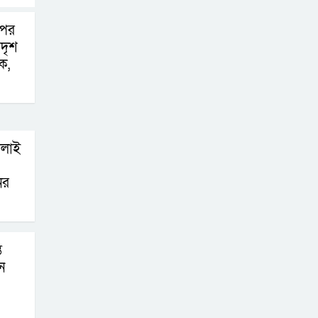
পের
দৃশ
ক,
োলাই
ের
ে
ে