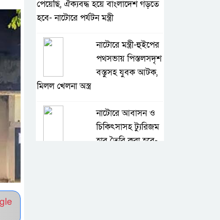
পেয়েছি, ঐক্যবদ্ধ হয়ে বাংলাদেশ গড়তে
হবে- নাটোরে পর্যটন মন্ত্রী
নাটোরে মন্ত্রী-হুইপের
পথসভায় পিস্তলসদৃশ
বস্তুসহ যুবক আটক,
মিলল খেলনা অস্ত্র
নাটোরে আবাসন ও
চিকিৎসাসহ ট্যুরিজম
হাব তৈরি করা হবে-
পর্যটন মন্ত্রী
মান্দায় দেশীয়
চোলাই মদ জব্দ ও
gle
ধ্বংস, ইউপি