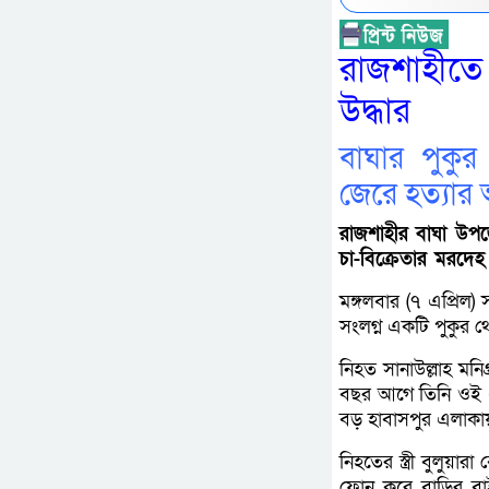
রাজশাহীতে 
উদ্ধার
বাঘার পুকুর
জেরে হত্যার
রাজশাহীর বাঘা উপজ
চা-বিক্রেতার মরদেহ 
মঙ্গলবার (৭ এপ্রিল)
সংলগ্ন একটি পুকুর থ
নিহত সানাউল্লাহ মনি
বছর আগে তিনি ওই এ
বড় হাবাসপুর এলাকা
নিহতের স্ত্রী বুলুয়
ফোন করে বাড়ির বা