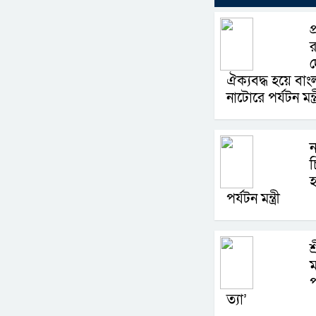
প
র
দ
ঐক্যবদ্ধ হয়ে বা
নাটোরে পর্যটন মন্ত্
চ
হ
পর্যটন মন্ত্রী
শ
ম
প
ত্যা’