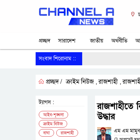
ঢ
প্রচ্ছদ
সারাদেশ
জাতীয়
অর্থনীতি
আ
সংবাদ শিরোনাম ::
প্রচ্ছদ /
ক্রাইম নিউজ
রাজশাহী
রাজশাহ
,
,
ট্যাগস :
রাজশাহীতে ন
উদ্ধার
আইন-শৃঙ্খলা
ক্রাইম নিউজ
এম এম মামুন
বাঘা
রাজশাহী
আপডেট সময় :