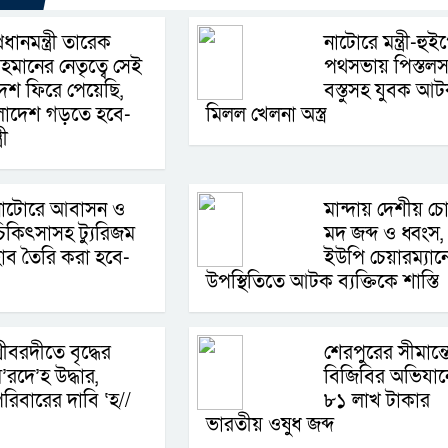
্রধানমন্ত্রী তারেক
নাটোরে মন্ত্রী-হুই
হমানের নেতৃত্বে সেই
পথসভায় পিস্তলস
েশ ফিরে পেয়েছি,
বস্তুসহ যুবক আট
ংলাদেশ গড়তে হবে-
মিলল খেলনা অস্ত্র
রী
নাটোরে আবাসন ও
মান্দায় দেশীয় চ
িকিৎসাসহ ট্যুরিজম
মদ জব্দ ও ধ্বংস,
াব তৈরি করা হবে-
ইউপি চেয়ারম্যান
উপস্থিতিতে আটক ব্যক্তিকে শাস্তি
্রীবরদীতে বৃদ্ধের
শেরপুরের সীমান্ত
’রদে’হ উদ্ধার,
বিজিবির অভিযান
রিবারের দাবি ‘হ//
৮১ লাখ টাকার
ভারতীয় ওষুধ জব্দ