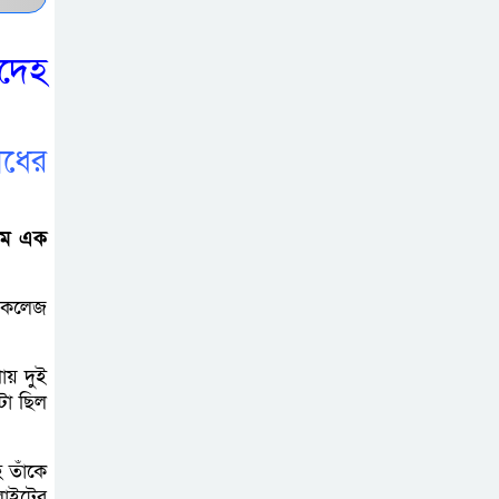
চেয়ারম্যানের উপস্থিতিতে আটক ব্যক্তিকে
শাস্তি
রদেহ
শ্রীবরদীতে বৃদ্ধের
ম’রদে’হ উদ্ধার,
োধের
পরিবারের দাবি ‘হ//
ত্যা’
ামে এক
শেরপুরের সীমান্তে
বিজিবির অভিযানে
্ড কলেজ
৮১ লাখ টাকার
ভারতীয় ওষুধ জব্দ
রায় দুই
টা ছিল
বাঘায় খেলনা পিস্তল
দেখিয়ে চাঁদাবাজির
অভিযোগ,
 তাঁকে
লাইটের