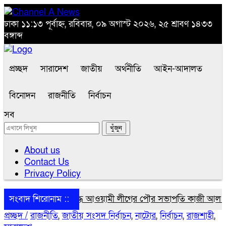
ঢাকা
১১:১৩ পূর্বাহ্ন, রবিবার, ০৯ অগাস্ট ২০২৬, ২৫ শ্রাবণ ১৪৩৩
বঙ্গাব্দ
প্রচ্ছদ
সারাদেশ
জাতীয়
অর্থনীতি
আইন-আদালত
বিনোদন
রাজনীতি
নির্বাচন
সব
About us
Contact Us
Privacy Policy
সংবাদ শিরোনাম ::
পঞ্চগড়ে নিষিদ্ধ আওয়ামী লীগের পৌর সভাপতি কাজী আল তারিক গ্
প্রচ্ছদ /
রাজনীতি
,
জাতীয় সংসদ নির্বাচন
,
নাটোর
,
নির্বাচন
,
রাজশাহী
,