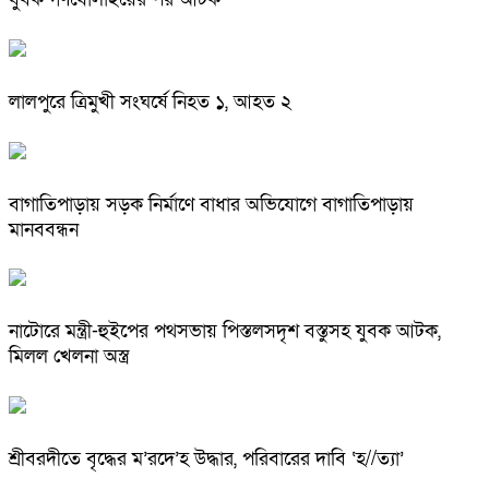
লালপুরে ত্রিমুখী সংঘর্ষে নিহত ১, আহত ২
বাগাতিপাড়ায় সড়ক নির্মাণে বাধার অভিযোগে বাগাতিপাড়ায়
মানববন্ধন
নাটোরে মন্ত্রী-হুইপের পথসভায় পিস্তলসদৃশ বস্তুসহ যুবক আটক,
মিলল খেলনা অস্ত্র
শ্রীবরদীতে বৃদ্ধের ম’রদে’হ উদ্ধার, পরিবারের দাবি ‘হ//ত্যা’