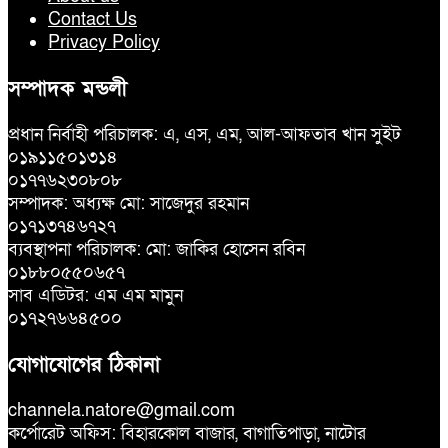
Contact Us
Privacy Policy
সম্পাদক মন্ডলী
প্রধান নির্বাহী পরিচালক: এ, এস, এম, আল-আফতাব খান সুইট
০১৯১১৫০১৩১৪
০১৭৭৬২৩০৮০৮
সম্পাদক: অধ্যক্ষ মো: সাজেদুর রহমান
০১৭১৩৭৪৬৭২৭
ব্যবস্থাপনা পরিচালক: মো: জাকির হোসেন রবিন
০১৮৮০৫৫০৬৫৭
সাব এডিটর: এম এম মামুন
০১৭২৭৬৬৪৫০০
যোগাযোগের ঠিকানা
channela.natore@gmail.com
কর্পোরেট অফিস: বিহারকোল বাজার, বাগাতিপাড়া, নাটোর