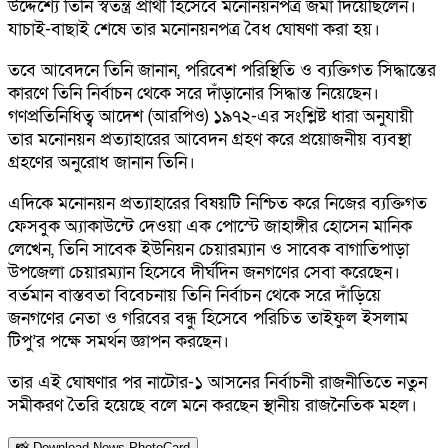
উদ্দেশ্যে তিনি স্বতন্ত্র প্রার্থী হিসেবে মনোনয়নপত্র জমা দিয়েছিলেন।
যাচাই-বাছাই শেষে তার মনোনয়নপত্র বৈধ ঘোষণা করা হয়।
তবে আবেদনে তিনি জানান, পরিবেশ পরিস্থিতি ও ব্যক্তিগত সিদ্ধান্তের
কারণে তিনি নির্বাচন থেকে সরে দাঁড়ানোর সিদ্ধান্ত নিয়েছেন।
গণপ্রতিনিধিত্ব আদেশ (আরপিও) ১৯৭২-এর সংশ্লিষ্ট ধারা অনুযায়ী
তার মনোনয়ন প্রত্যাহারের আবেদন গ্রহণ করে প্রয়োজনীয় ব্যবস্থা
গ্রহণের অনুরোধ জানান তিনি।
এদিকে মনোনয়ন প্রত্যাহারের বিষয়টি নিশ্চিত করে নিজের ব্যক্তিগত
ফেসবুক অ্যাকাউন্টে দেওয়া এক পোস্টে জাহাঙ্গীর হোসেন মানিক
লেখেন, তিনি সাবেক ইউনিয়ন চেয়ারম্যান ও সাবেক বাগাতিপাড়া
উপজেলা চেয়ারম্যান হিসেবে দীর্ঘদিন জনগণের সেবা করেছেন।
বর্তমান বাস্তবতা বিবেচনায় তিনি নির্বাচন থেকে সরে দাঁড়িয়ে
জনগণের নেতা ও গরিবের বন্ধু হিসেবে পরিচিত তাইফুল ইসলাম
টিপু’র পক্ষে সমর্থন জ্ঞাপন করছেন।
তার এই ঘোষণার পর নাটোর-১ আসনের নির্বাচনী রাজনীতিতে নতুন
সমীকরণ তৈরি হয়েছে বলে মনে করছেন স্থানীয় রাজনৈতিক মহল।
📸 Download News PhotoCard