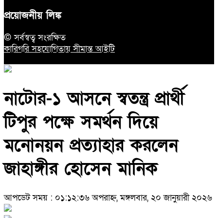
প্রয়োজনীয় লিঙ্ক
© সর্বস্বত্ব সংরক্ষিত
কারিগরি সহযোগিতায় সীমান্ত আইটি
নাটোর-১ আসনে স্বতন্ত্র প্রার্থী
টিপুর পক্ষে সমর্থন দিয়ে
মনোনয়ন প্রত্যাহার করলেন
জাহাঙ্গীর হোসেন মানিক
আপডেট সময় : ০১:১২:৩৬ অপরাহ্ন, মঙ্গলবার, ২০ জানুয়ারী ২০২৬