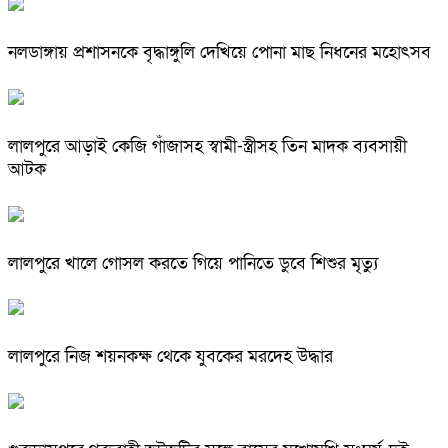
নলডাঙ্গায় প্রশাসনকে বৃদ্ধাঙ্গুলি দেখিয়ে পোনা মাছ নিধনের মহোৎসব
লালপুরে আড়াই কেজি গাঁজাসহ স্বামী-স্ত্রীসহ তিন মাদক ব্যবসায়ী
আটক
লালপুরে খালে গোসল করতে গিয়ে পানিতে ডুবে শিশুর মৃত্যু
লালপুরে নিজ শয়নকক্ষ থেকে যুবকের মরদেহ উদ্ধার