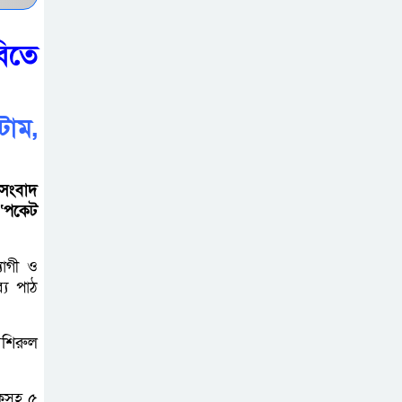
ভারতীয় ওষুধ জব্দ
িতে
বাঘায় খেলনা পিস্তল
দেখিয়ে চাঁদাবাজির
অভিযোগ,
টাম,
বাগাতিপাড়ার দুই যুবক গণধোলাইয়ের
পর আটক
 সংবাদ
পঞ্চগড়ে ১০ দফা
 ‘পকেট
দাবিতে ১১ দলীয়
ঐক্যজোটের বিক্ষোভ,
যাগী ও
প্রধানমন্ত্রীর কাছে স্মারকলিপি
্য পাঠ
বাগাতিপাড়ায় স্বামীর
বশিরুল
মৃত্যুর আধা ঘণ্টার
ব্যবধানে স্ত্রীরও মৃত্যু,
দকসহ ৫