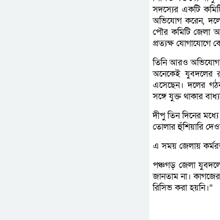
সদস্যের একটি কমিট
অভিযোগ করেন, দলের
পৌর কমিটি জেলা অনুম
প্রত্যক্ষ যোগাযোগে 
তিনি আরও অভিযোগ কর
অনেকেই যুবদলের রা
এসেছেন। দলের গঠনত
সঙ্গে যুক্ত থাকার বা
দীপু তিন দিনের মধ্
তোলার হুঁশিয়ারি দেও
এ সময় জেলায় কর্মরত 
পঞ্চগড় জেলা যুবদ
জানতাম না। কাগজের ম
রিসিভ করা হয়নি।”