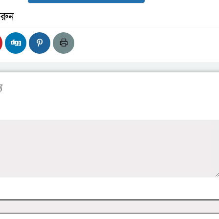
রুন
য