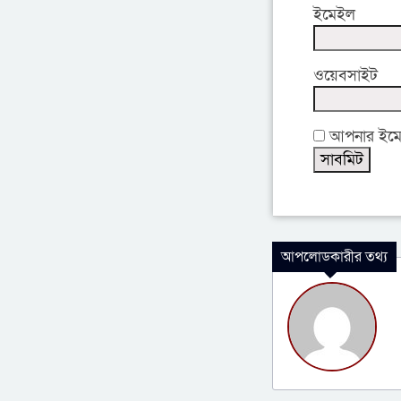
ইমেইল
ওয়েবসাইট
আপনার ইমেইল
আপলোডকারীর তথ্য