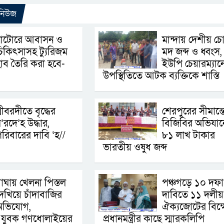
 নিউজ
নাটোরে আবাসন ও
মান্দায় দেশীয় চ
িকিৎসাসহ ট্যুরিজম
মদ জব্দ ও ধ্বংস,
াব তৈরি করা হবে-
ইউপি চেয়ারম্যান
উপস্থিতিতে আটক ব্যক্তিকে শাস্তি
্রীবরদীতে বৃদ্ধের
শেরপুরের সীমান্ত
’রদে’হ উদ্ধার,
বিজিবির অভিযান
রিবারের দাবি ‘হ//
৮১ লাখ টাকার
ভারতীয় ওষুধ জব্দ
াঘায় খেলনা পিস্তল
পঞ্চগড়ে ১০ দফা
েখিয়ে চাঁদাবাজির
দাবিতে ১১ দলীয়
অভিযোগ,
ঐক্যজোটের বিক্
ই যুবক গণধোলাইয়ের
প্রধানমন্ত্রীর কাছে স্মারকলিপি