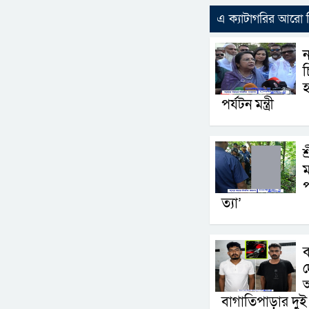
এ ক্যাটাগরির আরো
চ
হ
পর্যটন মন্ত্রী
শ
ম
প
ত্যা’
ব
দ
বাগাতিপাড়ার দু