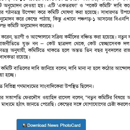
ি অনুমোদন দেওয়া হয়। এটি ‘একতরফা’ ও ‘পকেট কমিটি’ দাবি কর
 গঠনতন্ত্র উপেক্ষা করে কমিটি ঘোষণা করা হয়েছে। সাধারণত উপ
োদন করে কেন্দ্রে পাঠায়, কিন্তু এখানে পঞ্চগড়-১ আসনের বিএনপি প্র
কেন্দ্র কমিটি অনুমোদন করেছে।
েন, ত্যাগী ও আন্দোলনে সক্রিয় কর্মীদের বঞ্চিত করা হয়েছে। নতুন 
জনীতিতে যুক্ত নন — কেউ ছাত্রদল থেকে, কেউ স্বেচ্ছাসেবক দ
ন্ত্র অনুযায়ী, কমিটিতে থাকতে হলে অন্তত তিন বছর যুবদলের রা
ধ্যবাধকতা রয়েছে।
যে কমিটি বাতিলের দাবি জানিয়ে বলেন, দাবি মানা না হলে কঠোর আন্দো
য়া হচ্ছে।
বিভিন্ন গণমাধ্যমের সাংবাদিকেরা উপস্থিত ছিলেন।
লের সভাপতি ফেরদৌস ওয়াহিদ রাসেল বলেন, “নতুন কমিটির বিষয়ে
াধ্যমে হঠাৎ জানতে পেরেছি। কেন্দ্রের সঙ্গে যোগাযোগের চেষ্টা করল
Download News PhotoCard