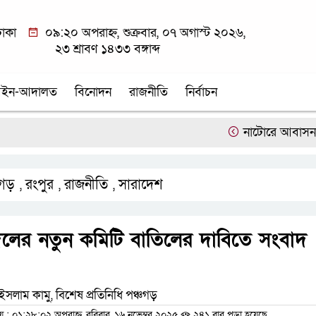
াকা
০৯:২০ অপরাহ্ন, শুক্রবার, ০৭ অগাস্ট ২০২৬,
২৩ শ্রাবণ ১৪৩৩ বঙ্গাব্দ
ইন-আদালত
বিনোদন
রাজনীতি
নির্বাচন
নাটোরে আবাসন ও চিকিৎস
চগড়
রংপুর
রাজনীতি
সারাদেশ
,
,
,
দলের নতুন কমিটি বাতিলের দাবিতে সংবাদ
সলাম কামু, বিশেষ প্রতিনিধি পঞ্চগড়
 ০১:২৮:০২ অপরাহ্ন, রবিবার, ১৬ নভেম্বর ২০২৫
২৪১ বার পড়া হয়েছে