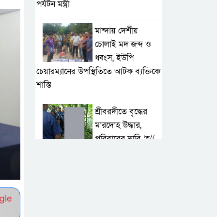
পর্যটন মন্ত্রী
মান্দায় দেশীয়
চোলাই মদ জব্দ ও
ধ্বংস, ইউপি
চেয়ারম্যানের উপস্থিতিতে আটক ব্যক্তিকে
শাস্তি
শ্রীবরদীতে বৃদ্ধের
ম’রদে’হ উদ্ধার,
পরিবারের দাবি ‘হ//
ত্যা’
শেরপুরের সীমান্তে
বিজিবির অভিযানে
gle
৮১ লাখ টাকার