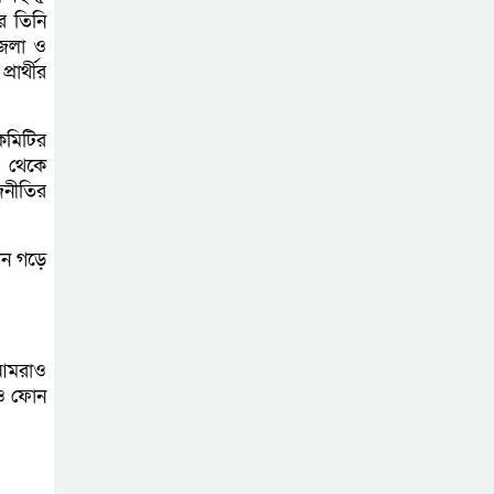
শোকে স্তব্ধ এলাকা!
ে তিনি
জেলা ও
বাংলাদেশের মাটিতে
ার্থীর
আর কোনোদিন
ফ্যাসিস্টের স্থান হবে
কমিটির
না: নাটোরে হুইপ দুলু
ল থেকে
জনীতির
লালপুরে নারীর ১
লাখ ৮০ হাজার টাকা
লন গড়ে
ছিনতাই, ৪৮ ঘণ্টার
মধ্যে গ্রেপ্তার ২
বাগাতিপাড়ায় সড়ক
 আমরাও
েও ফোন
নির্মাণে বাধার
অভিযোগে
বাগাতিপাড়ায় মানববন্ধন