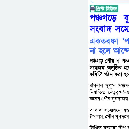
পঞ্চগড়ে 
সংবাদ সম্
একতরফা ‘পক
না হলে আন্
পঞ্চগড় পৌর ও পঞ্
সম্মেলন অনুষ্ঠিত 
কমিটি’ গঠন করা হয়
রবিবার দুপুরে পঞ্
নির্যাতিত নেতৃবৃন্
করেন পৌর যুবদলের ব
সংবাদ সম্মেলনে বক
ইসলাম, পৌর যুবদলে
লিখিত বক্তব্যে দীপ