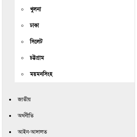
খুলনা
ঢাকা
সিলেট
চট্টগ্রাম
ময়মনসিংহ
জাতীয়
অর্থনীতি
আইন-আদালত