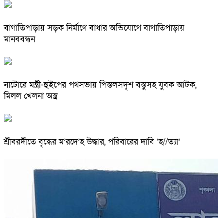
বাগাতিপাড়ায় সড়ক নির্মাণে বাধার অভিযোগে বাগাতিপাড়ায়
মানববন্ধন
নাটোরে মন্ত্রী-হুইপের পথসভায় পিস্তলসদৃশ বস্তুসহ যুবক আটক,
মিলল খেলনা অস্ত্র
শ্রীবরদীতে বৃদ্ধের ম’রদে’হ উদ্ধার, পরিবারের দাবি ‘হ//ত্যা’