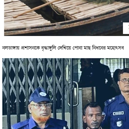
নলডাঙ্গায় প্রশাসনকে বৃদ্ধাঙ্গুলি দেখিয়ে পোনা মাছ নিধনের মহোৎসব