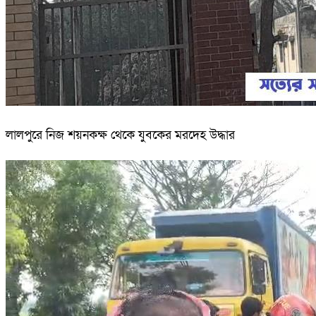
লালপুরে নিজ শয়নকক্ষ থেকে যুবকের মরদেহ উদ্ধার