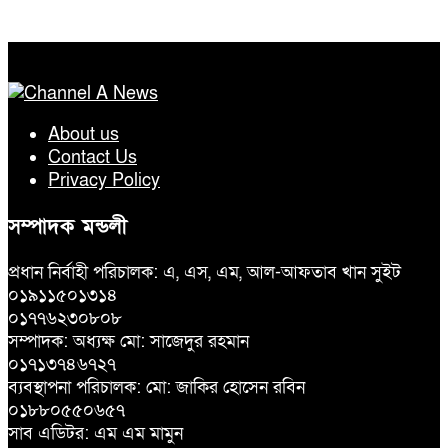
About us
Contact Us
Privacy Policy
সম্পাদক মন্ডলী
প্রধান নির্বাহী পরিচালক: এ, এস, এম, আল-আফতাব খান সুইট
০১৯১১৫০১৩১৪
০১৭৭৬২৩০৮০৮
সম্পাদক: অধ্যক্ষ মো: সাজেদুর রহমান
০১৭১৩৭৪৬৭২৭
ব্যবস্থাপনা পরিচালক: মো: জাকির হোসেন রবিন
০১৮৮০৫৫০৬৫৭
সাব এডিটর: এম এম মামুন