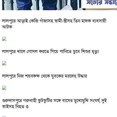
লালপুরে আড়াই কেজি গাঁজাসহ স্বামী-স্ত্রীসহ তিন মাদক ব্যবসায়ী
আটক
লালপুরে খালে গোসল করতে গিয়ে পানিতে ডুবে শিশুর মৃত্যু
লালপুরে নিজ শয়নকক্ষ থেকে যুবকের মরদেহ উদ্ধার
গুরুদাসপুরে গরুবাহী ভুটভুটির সঙ্গে বাসের মুখোমুখি সংঘর্ষ, দুই
ভাইসহ নিহত ৩