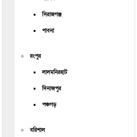
সিরাজগঞ্জ
পাবনা
রংপুর
লালমনিরহাট
দিনাজপুর
পঞ্চগড়
বরিশাল