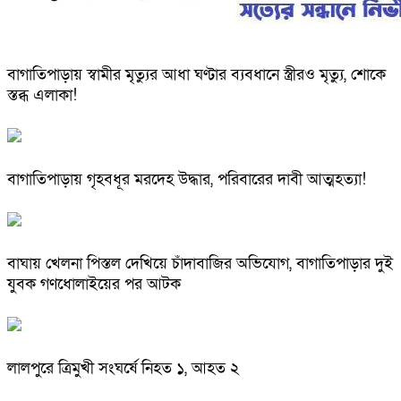
বাগাতিপাড়ায় স্বামীর মৃত্যুর আধা ঘণ্টার ব্যবধানে স্ত্রীরও মৃত্যু, শোকে
স্তব্ধ এলাকা!
বাগাতিপাড়ায় গৃহবধূর মরদেহ উদ্ধার, পরিবারের দাবী আত্মহত্যা!
বাঘায় খেলনা পিস্তল দেখিয়ে চাঁদাবাজির অভিযোগ, বাগাতিপাড়ার দুই
যুবক গণধোলাইয়ের পর আটক
লালপুরে ত্রিমুখী সংঘর্ষে নিহত ১, আহত ২