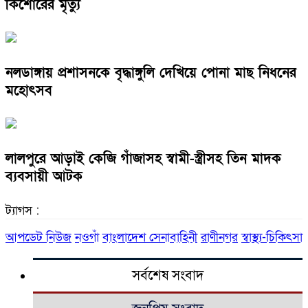
কিশোরের মৃত্যু
নলডাঙ্গায় প্রশাসনকে বৃদ্ধাঙ্গুলি দেখিয়ে পোনা মাছ নিধনের
মহোৎসব
লালপুরে আড়াই কেজি গাঁজাসহ স্বামী-স্ত্রীসহ তিন মাদক
ব্যবসায়ী আটক
ট্যাগস :
আপডেট নিউজ
নওগাঁ
বাংলাদেশ সেনাবাহিনী
রাণীনগর
স্বাস্থ্য-চিকিৎসা
সর্বশেষ সংবাদ