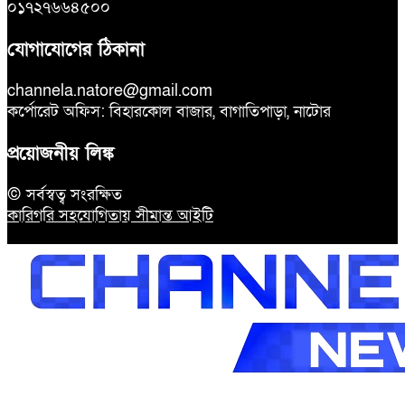
০১৭২৭৬৬৪৫০০
যোগাযোগের ঠিকানা
channela.natore@gmail.com
কর্পোরেট অফিস: বিহারকোল বাজার, বাগাতিপাড়া, নাটোর
প্রয়োজনীয় লিঙ্ক
© সর্বস্বত্ব সংরক্ষিত
কারিগরি সহযোগিতায় সীমান্ত আইটি