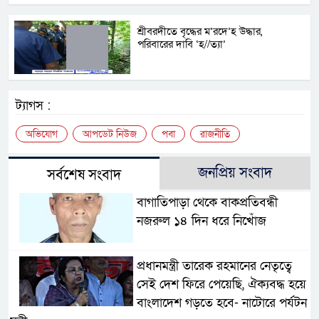
শ্রীবরদীতে বৃদ্ধের ম’রদে’হ উদ্ধার,
পরিবারের দাবি ‘হ//ত্যা’
ট্যাগস :
অভিযোগ
আপডেট নিউজ
পবা
রাজনীতি
জনপ্রিয় সংবাদ
সর্বশেষ সংবাদ
বাগাতিপাড়া থেকে বাকপ্রতিবন্ধী
নজরুল ১৪ দিন ধরে নিখোঁজ
প্রধানমন্ত্রী তারেক রহমানের নেতৃত্বে
সেই দেশ ফিরে পেয়েছি, ঐক্যবদ্ধ হয়ে
বাংলাদেশ গড়তে হবে- নাটোরে পর্যটন