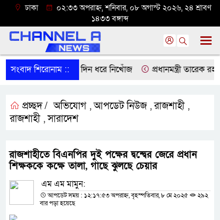
ঢাকা
০২:৩৩ অপরাহ্ন, শনিবার, ০৮ অগাস্ট ২০২৬, ২৪ শ্রাবণ
১৪৩৩ বঙ্গাব্দ
্রতিবন্ধী নজরুল ১৪ দিন ধরে নিখোঁজ
সংবাদ শিরোনাম ::
প্রধানমন্ত্রী তারেক রহমান
প্রচ্ছদ /
অভিযোগ
আপডেট নিউজ
রাজশাহী
,
,
,
রাজশাহী
সারাদেশ
,
রাজশাহীতে বিএনপির দুই পক্ষের দ্বন্দ্বের জেরে প্রধান
শিক্ষককে কক্ষে তালা, গাছে ঝুলছে চেয়ার
এম এম মামুন:
আপডেট সময় : ১২:১৭:৫৩ অপরাহ্ন, বৃহস্পতিবার, ৮ মে ২০২৫
২৯২
বার পড়া হয়েছে