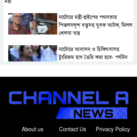
মন্ত্রী
নাটোরে মন্ত্রী-হুইপের পথসভায়
পিস্তলসদৃশ বস্তুসহ যুবক আটক, মিলল
খেলনা অস্ত্র
নাটোরে আবাসন ও চিকিৎসাসহ
ট্যুরিজম হাব তৈরি করা হবে- পর্যটন
মন্ত্রী
মান্দায় দেশীয় চোলাই মদ জব্দ ও
ধ্বংস, ইউপি চেয়ারম্যানের উপস্থিতিতে
আটক ব্যক্তিকে শাস্তি
শ্রীবরদীতে বৃদ্ধের ম’রদে’হ উদ্ধার,
পরিবারের দাবি ‘হ//ত্যা’
About us
Contact Us
Privacy Policy