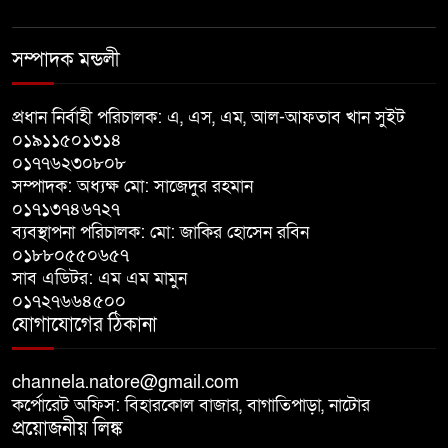
শেরপুরের সীমান্তে বিজিবির অভিযানে
৮১ লাখ টাকার ভারতীয় ওষুধ জব্দ
সম্পাদক মন্ডলী
বাঘায় খেলনা পিস্তল দেখিয়ে
প্রধান নির্বাহী পরিচালক: এ, এস, এম, আল-আফতাব খান সুইট
চাঁদাবাজির অভিযোগ, বাগাতিপাড়ার
০১৯১১৫০১৩১৪
দুই যুবক গণধোলাইয়ের পর আটক
০১৭৭৬২৩০৮০৮
সম্পাদক: অধ্যক্ষ মো: সাজেদুর রহমান
পঞ্চগড়ে ১০ দফা দাবিতে ১১ দলীয়
০১৭১৩৭৪৬৭২৭
ব্যবস্থাপনা পরিচালক: মো: জাকির হোসেন রবিন
ঐক্যজোটের বিক্ষোভ, প্রধানমন্ত্রীর
০১৮৮০৫৫০৬৫৭
কাছে স্মারকলিপি
সাব এডিটর: এম এম মামুন
০১৭২৭৬৬৪৫০০
বাগাতিপাড়ায় স্বামীর মৃত্যুর আধা
যোগাযোগের ঠিকানা
ঘণ্টার ব্যবধানে স্ত্রীরও মৃত্যু, শোকে
স্তব্ধ এলাকা!
channela.natore@gmail.com
কর্পোরেট অফিস: বিহারকোল বাজার, বাগাতিপাড়া, নাটোর
প্রয়োজনীয় লিঙ্ক