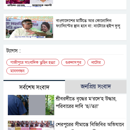
বাংলাদেশের মাটিতে আর কোনোদিন
ফ্যাসিস্টের স্থান হবে না: নাটোরে হুইপ দুলু
ট্যাগস :
গাজীপুরে সাংবাদিক তুহিন হত্যা
গুরুদাসপুর
নাটোর
মানববন্ধন
জনপ্রিয় সংবাদ
সর্বশেষ সংবাদ
শ্রীবরদীতে বৃদ্ধের ম’রদে’হ উদ্ধার,
পরিবারের দাবি ‘হ//ত্যা’
শেরপুরের সীমান্তে বিজিবির অভিযানে