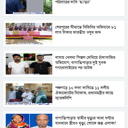
পরিবারের দাবি ‘হ//ত্যা’
শেরপুরের সীমান্তে বিজিবির অভিযানে ৮১
লাখ টাকার ভারতীয় ওষুধ জব্দ
বাঘায় খেলনা পিস্তল দেখিয়ে চাঁদাবাজির
অভিযোগ, বাগাতিপাড়ার দুই যুবক
গণধোলাইয়ের পর আটক
পঞ্চগড়ে ১০ দফা দাবিতে ১১ দলীয়
ঐক্যজোটের বিক্ষোভ, প্রধানমন্ত্রীর কাছে
স্মারকলিপি
বাগাতিপাড়ায় স্বামীর মৃত্যুর আধা ঘণ্টার
ব্যবধানে স্ত্রীরও মৃত্যু, শোকে স্তব্ধ এলাকা!