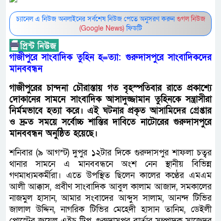
চ্যানেল এ নিউজ অনলাইনের সর্বশেষ নিউজ পেতে অনুসরণ করুন
গুগল নিউজ
(Google News)
ফিডটি
গাজীপুরে সাংবাদিক তুহিন হ=ত্যা: গুরুদাসপুরে সাংবাদিকদের
মানববন্ধন
গাজীপুরের চান্দনা চৌরাস্তায় গত বৃহস্পতিবার রাতে প্রকাশ্যে
দোকানের সামনে সাংবাদিক আসাদুজ্জামান তুহিনকে সন্ত্রাসীরা
নির্মমভাবে হত্যা করে। এই ঘটনার প্রকৃত আসামিদের গ্রেপ্তার
ও দ্রুত সময়ে সর্বোচ্চ শাস্তির দাবিতে নাটোরের গুরুদাসপুরে
মানববন্ধন অনুষ্ঠিত হয়েছে।
শনিবার (৯ আগস্ট) দুপুর ১২টার দিকে গুরুদাসপুর শাফলা চত্বর
থানার সামনে এ মানববন্ধনে অংশ নেন স্থানীয় বিভিন্ন
গণমাধ্যমকর্মীরা। এতে উপস্থিত ছিলেন কালের কণ্ঠের এমএম
আলী আক্কাস, প্রবীণ সাংবাদিক আবুল কালাম আজাদ, সমকালের
নাজমুল হাসান, আমার সংবাদের আব্দুস সালাম, আনন্দ টিভির
জালাল উদ্দিন, নাগরিক টিভির মেহেদী হাসান তানিম, ডেইলী
পোস্টের জুয়েল এইচ টিপু, গুরুদাসপুর বার্তার সম্পাদক সাজেদুর