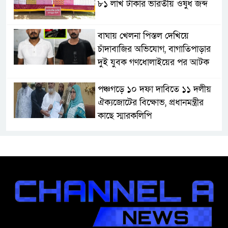
৮১ লাখ টাকার ভারতীয় ওষুধ জব্দ
বাঘায় খেলনা পিস্তল দেখিয়ে
চাঁদাবাজির অভিযোগ, বাগাতিপাড়ার
দুই যুবক গণধোলাইয়ের পর আটক
পঞ্চগড়ে ১০ দফা দাবিতে ১১ দলীয়
ঐক্যজোটের বিক্ষোভ, প্রধানমন্ত্রীর
কাছে স্মারকলিপি
বাগাতিপাড়ায় স্বামীর মৃত্যুর আধা
ঘণ্টার ব্যবধানে স্ত্রীরও মৃত্যু, শোকে
স্তব্ধ এলাকা!
বাংলাদেশের মাটিতে আর কোনোদিন
ফ্যাসিস্টের স্থান হবে না: নাটোরে হুইপ
দুলু