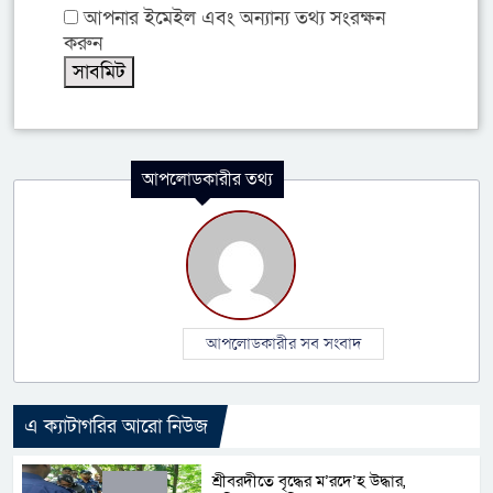
আপনার ইমেইল এবং অন্যান্য তথ্য সংরক্ষন
করুন
আপলোডকারীর তথ্য
আপলোডকারীর সব সংবাদ
এ ক্যাটাগরির আরো নিউজ
শ্রীবরদীতে বৃদ্ধের ম’রদে’হ উদ্ধার,