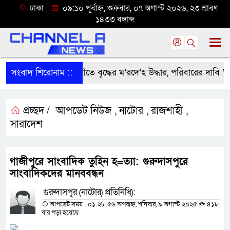
ঢাকা
০৯:১০ পূর্বাহ্ন, শুক্রবার, ০৭ অগাস্ট ২০২৬, ২৩ শ্রাবণ
১৪৩৩ বঙ্গাব্দ
সংবাদ শিরোনাম ::
শ্রীবরদীতে বৃদ্ধের ম’রদে’হ উদ্ধার, পরিবারের দাবি ‘হ//ত্য
প্রচ্ছদ /
আপডেট নিউজ
নাটোর
রাজশাহী
,
,
,
সারাদেশ
গাজীপুরে সাংবাদিক তুহিন হ=ত্যা: গুরুদাসপুরে
সাংবাদিকদের মানববন্ধন
গুরুদাসপুর (নাটোর) প্রতিনিধি):
আপডেট সময় : ০১:২৮:৫৬ অপরাহ্ন, শনিবার, ৯ অগাস্ট ২০২৫
৪১৮
বার পড়া হয়েছে