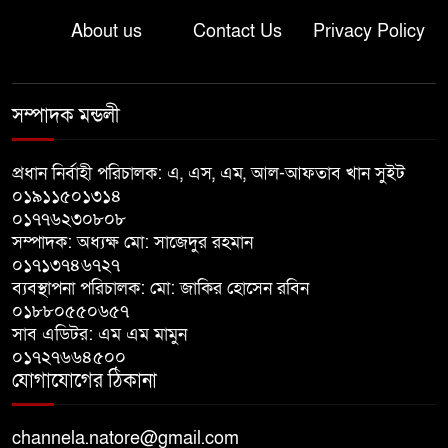
About us
Contact Us
Privacy Policy
লালপুরে নারীর ১ লাখ ৮০ হাজার টাকা
ছিনতাই, ৪৮ ঘণ্টার মধ্যে গ্রেপ্তার ২
সম্পাদক মন্ডলী
বাগাতিপাড়ায় সড়ক নির্মাণে বাধার
অভিযোগে বাগাতিপাড়ায় মানববন্ধন
প্রধান নির্বাহী পরিচালক: এ, এস, এম, আল-আফতাব খান সুইট
০১৯১১৫০১৩১৪
০১৭৭৬২৩০৮০৮
বাগাতিপাড়ায় বিশ্ব মাতৃদুগ্ধ সপ্তাহের
সম্পাদক: অধ্যক্ষ মো: সাজেদুর রহমান
সমাপনী ও পুরস্কার বিতরণ
০১৭১৩৭৪৬৭২৭
ব্যবস্থাপনা পরিচালক: মো: জাকির হোসেন রবিন
বড়াইগ্রামে দুর্নীতির অভিযোগে প্রধান
০১৮৮০৫৫০৬৫৭
সাব এডিটর: এম এম মামুন
শিক্ষক বরখাস্ত, তিন কর্মচারীর নিয়োগ
০১৭২৭৬৬৪৫০০
বাতিল
যোগাযোগের ঠিকানা
channela.natore@gmail.com