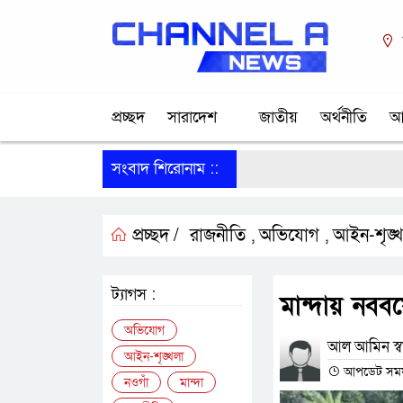
প্রচ্ছদ
সারাদেশ
জাতীয়
অর্থনীতি
আ
সংবাদ শিরোনাম ::
প্রচ্ছদ /
রাজনীতি
অভিযোগ
আইন-শৃঙ্খ
,
,
ট্যাগস :
মান্দায় নববর
অভিযোগ
আল আমিন স্বাধ
আইন-শৃঙ্খলা
আপডেট সময় :
নওগাঁ
মান্দা