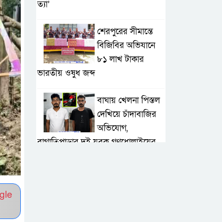
ত্যা’
শেরপুরের সীমান্তে
বিজিবির অভিযানে
৮১ লাখ টাকার
ভারতীয় ওষুধ জব্দ
বাঘায় খেলনা পিস্তল
দেখিয়ে চাঁদাবাজির
অভিযোগ,
বাগাতিপাড়ার দুই যুবক গণধোলাইয়ের
পর আটক
পঞ্চগড়ে ১০ দফা
gle
দাবিতে ১১ দলীয়
ঐক্যজোটের বিক্ষোভ,