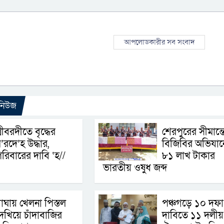
আপলোডকারীর সব সংবাদ
 নিউজ
্রীবরদীতে বৃদ্ধের
শেরপুরের সীমান্ত
’রদে’হ উদ্ধার,
বিজিবির অভিযান
রিবারের দাবি ‘হ//
৮১ লাখ টাকার
ভারতীয় ওষুধ জব্দ
াঘায় খেলনা পিস্তল
পঞ্চগড়ে ১০ দফা
েখিয়ে চাঁদাবাজির
দাবিতে ১১ দলীয়