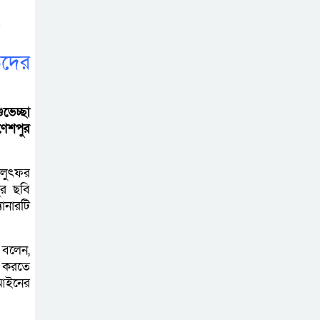
প্রধানমন্ত্রীর কাছে স্মারকলিপি
বাগাতিপাড়ায় স্বামীর
তদের
মৃত্যুর আধা ঘণ্টার
ব্যবধানে স্ত্রীরও মৃত্যু,
শোকে স্তব্ধ এলাকা!
ভেচ্ছা
ণেশপুর
বাংলাদেশের মাটিতে
আর কোনোদিন
 লুৎফর
ফ্যাসিস্টের স্থান হবে
ুর ছবি
না: নাটোরে হুইপ দুলু
যানারটি
লালপুরে নারীর ১
 বলেন,
লাখ ৮০ হাজার টাকা
ি করতে
ছিনতাই, ৪৮ ঘণ্টার
 আইনের
মধ্যে গ্রেপ্তার ২