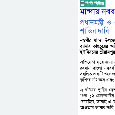
মান্দায় নবব
প্রধানমন্ত্র
শাস্তির দাবি
নওগাঁর মান্দা উপজেল
ব্যানার ভাঙচুরের
ইউনিয়নের শ্রীরামপ
অভিযোগ সূত্রে জানা
রহমান বাংলা নববর্ষ 
সম্বলিত একটি শুভেচ্ছা
কুপিয়ে নষ্ট করে এব
এ ঘটনায় স্থানীয় নে
“গত ১২ ফেব্রুয়ারির
চেয়েছিল, তারাই এ 
আওতায় আনার দাবি 