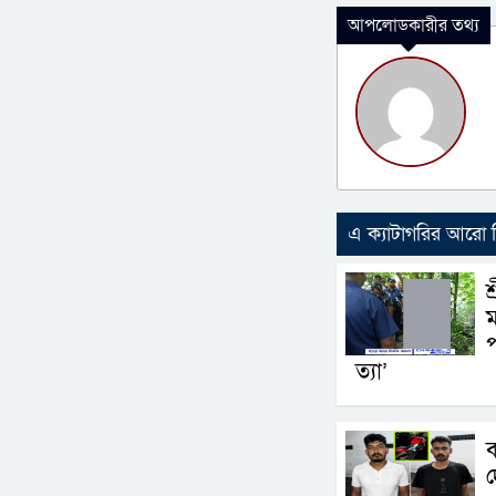
আপলোডকারীর তথ্য
এ ক্যাটাগরির আরো
শ
ম
প
ত্যা’
ব
দ