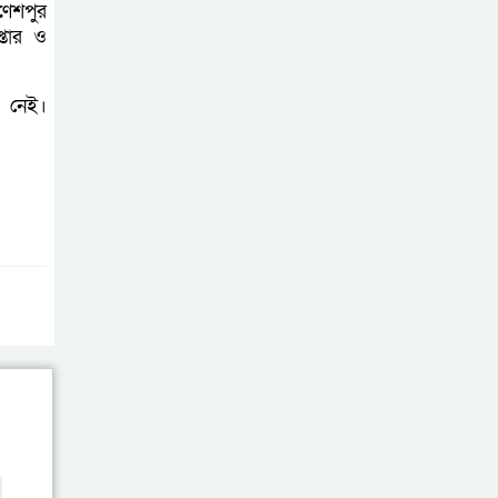
ণেশপুর
বাগাতিপাড়ায় সড়ক
্তার ও
নির্মাণে বাধার
অভিযোগে
া নেই।
বাগাতিপাড়ায় মানববন্ধন
বাগাতিপাড়ায় বিশ্ব
মাতৃদুগ্ধ সপ্তাহের
সমাপনী ও পুরস্কার
বিতরণ
বড়াইগ্রামে দুর্নীতির
অভিযোগে প্রধান
শিক্ষক বরখাস্ত, তিন
কর্মচারীর নিয়োগ বাতিল