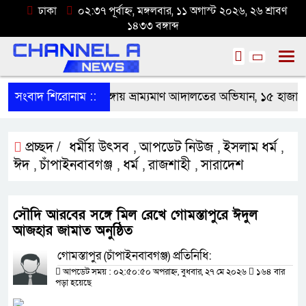
ঢাকা
০২:৩৭ পূর্বাহ্ন, মঙ্গলবার, ১১ অগাস্ট ২০২৬, ২৬ শ্রাবণ
১৪৩৩ বঙ্গাব্দ
সংবাদ শিরোনাম ::
নলডাঙ্গায় ভ্রাম্যমাণ আদালতের অভিযান, ১৫ হাজার টা
প্রচ্ছদ /
ধর্মীয় উৎসব
আপডেট নিউজ
ইসলাম ধর্ম
,
,
,
ঈদ
চাঁপাইনবাবগঞ্জ
ধর্ম
রাজশাহী
সারাদেশ
,
,
,
,
সৌদি আরবের সঙ্গে মিল রেখে গোমস্তাপুরে ঈদুল
আজহার জামাত অনুষ্ঠিত
গোমস্তাপুর (চাঁপাইনবাবগঞ্জ) প্রতিনিধি:
আপডেট সময় : ০২:৫০:৫০ অপরাহ্ন, বুধবার, ২৭ মে ২০২৬
১৬৪ বার
পড়া হয়েছে