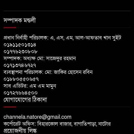
এসএসসিতে উত্তীর্ণ বাগাতিপাড়ার
আলী আকবর
সম্পাদক মন্ডলী
শেরপুরে ধ/র্ষ/ণ মামলার প্রধান আসামি
লক্ষ্মীপুর থেকে গ্রেপ্তার
প্রধান নির্বাহী পরিচালক: এ, এস, এম, আল-আফতাব খান সুইট
০১৯১১৫০১৩১৪
০১৭৭৬২৩০৮০৮
সৌদি আরবে সোফা কারখানায়
সম্পাদক: অধ্যক্ষ মো: সাজেদুর রহমান
অগ্নিকাণ্ডে নলডাঙ্গার তিন প্রবাসী নিহত
০১৭১৩৭৪৬৭২৭
ব্যবস্থাপনা পরিচালক: মো: জাকির হোসেন রবিন
০১৮৮০৫৫০৬৫৭
রাজশাহী শিক্ষাবোর্ডে এসএসসির
সাব এডিটর: এম এম মামুন
পাসের হার ৬৩.৬৭%
০১৭২৭৬৬৪৫০০
যোগাযোগের ঠিকানা
channela.natore@gmail.com
কর্পোরেট অফিস: বিহারকোল বাজার, বাগাতিপাড়া, নাটোর
প্রয়োজনীয় লিঙ্ক