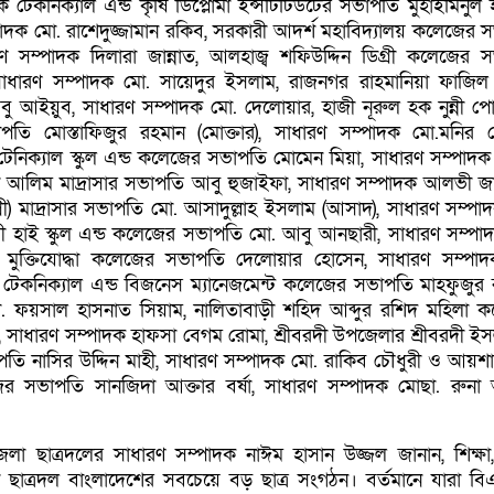
ক টেকনিক্যাল এন্ড কৃষি ডিপ্লোমা ইন্সটিটিউটের সভাপতি মুহাইমিনুল
্পাদক মো. রাশেদুজ্জামান রকিব, সরকারী আদর্শ মহাবিদ্যালয় কলেজের 
রণ সম্পাদক দিলারা জান্নাত, আলহাজ্ব শফিউদ্দিন ডিগ্রী কলেজের 
ধারণ সম্পাদক মো. সায়েদুর ইসলাম, রাজনগর রাহমানিয়া ফাজিল (ড
বু আইয়ুব, সাধারণ সম্পাদক মো. দেলোয়ার, হাজী নূরুল হক নুন্নী পো
পতি মোস্তাফিজুর রহমান (মোক্তার), সাধারণ সম্পাদক মো.মনির 
টেনিক্যাল স্কুল এন্ড কলেজের সভাপতি মোমেন মিয়া, সাধারণ সম্পাদক 
ড়া আলিম মাদ্রাসার সভাপতি আবু হুজাইফা, সাধারণ সম্পাদক আলভী জ
্রী) মাদ্রাসার সভাপতি মো. আসাদুল্লাহ ইসলাম (আসাদ), সাধারণ সম্পা
ময়ী হাই স্কুল এন্ড কলেজের সভাপতি মো. আবু আনছারী, সাধারণ সম্পা
 মুক্তিযোদ্ধা কলেজের সভাপতি দেলোয়ার হোসেন, সাধারণ সম্পা
 টেকনিক্যাল এন্ড বিজনেস ম্যানেজমেন্ট কলেজের সভাপতি মাহফুজুর 
. ফয়সাল হাসনাত সিয়াম, নালিতাবাড়ী শহিদ আব্দুর রশিদ মহিলা 
ন, সাধারণ সম্পাদক হাফসা বেগম রোমা, শ্রীবরদী উপজেলার শ্রীবরদী ইস
াপতি নাসির উদ্দিন মাহী, সাধারণ সম্পাদক মো. রাকিব চৌধুরী ও আয়
ের সভাপতি সানজিদা আক্তার বর্ষা, সাধারণ সম্পাদক মোছা. রুনা 
েলা ছাত্রদলের সাধারণ সম্পাদক নাঈম হাসান উজ্জল জানান, শিক্ষা,
া ছাত্রদল বাংলাদেশের সবচেয়ে বড় ছাত্র সংগঠন। বর্তমানে যারা বি