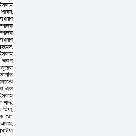
চেয়ারম্যানের উপস্থিতিতে আটক ব্যক্তিকে
 ইসলাম
শাস্তি
্রাবন,
সাধারণ
ম্পাদক
শ্রীবরদীতে বৃদ্ধের
ম্পাদক
ম’রদে’হ উদ্ধার,
সাধারণ
পরিবারের দাবি ‘হ//
আহমেদ,
ত্যা’
 ইসলাম
ো. অলপ
 জুয়েল
শেরপুরের সীমান্তে
সভাপতি
বিজিবির অভিযানে
কলেজের
৮১ লাখ টাকার
ল এন্ড
ভারতীয় ওষুধ জব্দ
 ইসলাম
শান্ত,
 মিয়া,
বাঘায় খেলনা পিস্তল
দক মো.
দেখিয়ে চাঁদাবাজির
ত আলম,
অভিযোগ,
ুমাইয়া