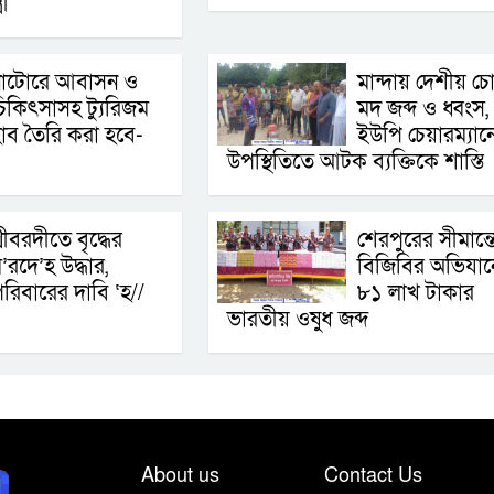
রী
নাটোরে আবাসন ও
মান্দায় দেশীয় চ
িকিৎসাসহ ট্যুরিজম
মদ জব্দ ও ধ্বংস,
াব তৈরি করা হবে-
ইউপি চেয়ারম্যান
উপস্থিতিতে আটক ব্যক্তিকে শাস্তি
্রীবরদীতে বৃদ্ধের
শেরপুরের সীমান্ত
’রদে’হ উদ্ধার,
বিজিবির অভিযান
রিবারের দাবি ‘হ//
৮১ লাখ টাকার
ভারতীয় ওষুধ জব্দ
About us
Contact Us