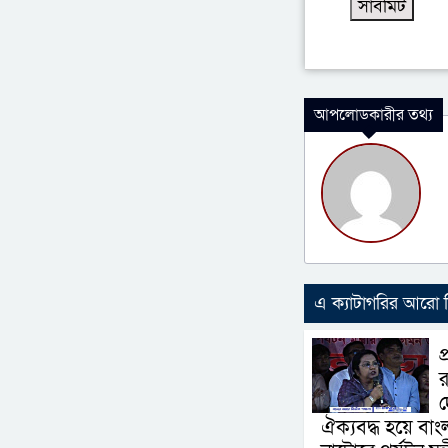
আপলোডকারীর তথ্য
এ ক্যাটাগরির আরো
প
র
দ
ঐক্যবদ্ধ হয়ে বা