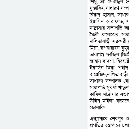
শিমু, ডা: সেরাজুল হ
মুস্তাকিম,সাধারণ সম
রিয়াদ হাসান, সাধা
ইয়াসিন আরাফাত, সা
মাদ্রাসার সভাপতি আ
মৈত্রী কলেজের সভা
নালিতাবাড়ী সরকারী 
মিয়া, রূপনারায়ন কু
তারাগঞ্জ ফাজিল (ডিগ
জাহান বাদশা, হিরন্
ইয়াসিন মিয়া, শহীদ
বায়েজিদ,নালিতাবাড়ী
সাধারণ সম্পাদক মো
সভাপতি সুবর্ণা খাতু
কামিল মাদ্রাসার সভ
উদ্দিন মহিলা কলেজ
জোনাকি।
এব্যাপারে শেরপুর জ
প্রগতির স্লোগানে চল