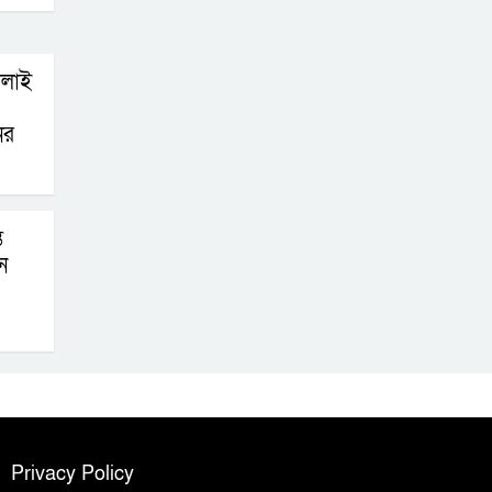
োলাই
ের
ে
ে
Privacy Policy