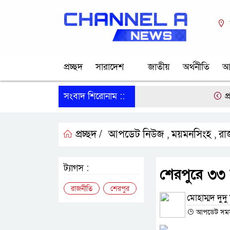
প্রচ্ছদ
সারাদেশ
জাতীয়
অর্থনীতি
আ
সংবাদ শিরোনাম ::
প্রধানমন্
প্রচ্ছদ /
আপডেট নিউজ
ময়মনসিংহ
রা
,
,
ট্যাগস :
শেরপুরে ৩৩ 
রাজনীতি
শেরপুর
মোহাম্মদ দুদু 
আপডেট সময় :