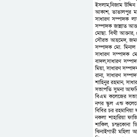
ইসলাম,নিজাম উদ্দি
আকাশ, তাতালপুর মড
সাধারণ সম্পাদক লা
সম্পাদক জান্নাত আক
মোছা. বিথী আক্তার,
সৌরভ আহমেদ, জমশে
সম্পাদক মো. মিনা
সাধারণ সম্পাদক মো
বাদল,সাধারণ সম্প
মিয়া, সাধারণ সম্পা
রানা, সাধারণ সম্প
শাহিনুর রহমান, সাধা
সভাপতি সুমনা আফরিন 
বিএম কলেজের সভাপত
নগর স্কুল এন্ড কলে
বিবির চর রহমানিয়া ফ
নকলা শাহারিয়া ফাজি
শাকিল, চন্দ্রকোনা
ঝিনাইগাতী মহিলা আ