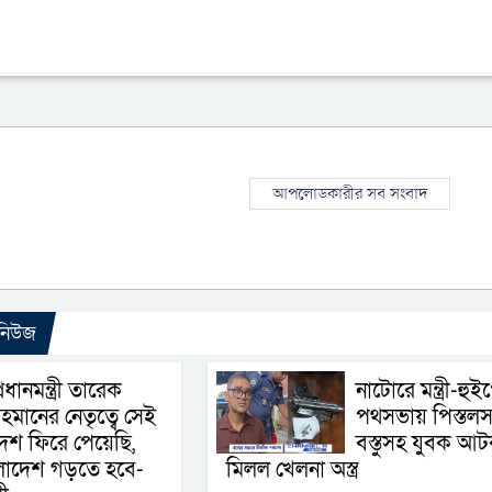
আপলোডকারীর সব সংবাদ
 নিউজ
্রধানমন্ত্রী তারেক
নাটোরে মন্ত্রী-হুই
হমানের নেতৃত্বে সেই
পথসভায় পিস্তলস
েশ ফিরে পেয়েছি,
বস্তুসহ যুবক আট
ংলাদেশ গড়তে হবে-
মিলল খেলনা অস্ত্র