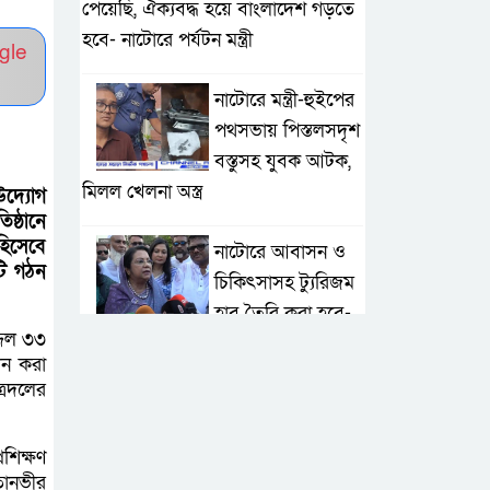
পেয়েছি, ঐক্যবদ্ধ হয়ে বাংলাদেশ গড়তে
হবে- নাটোরে পর্যটন মন্ত্রী
gle
নাটোরে মন্ত্রী-হুইপের
পথসভায় পিস্তলসদৃশ
বস্তুসহ যুবক আটক,
মিলল খেলনা অস্ত্র
উদ্যোগ
ষ্ঠানে
িসেবে
নাটোরে আবাসন ও
টি গঠন
চিকিৎসাসহ ট্যুরিজম
হাব তৈরি করা হবে-
্জল ৩৩
পর্যটন মন্ত্রী
ঠন করা
ত্রদলের
মান্দায় দেশীয়
চোলাই মদ জব্দ ও
শিক্ষণ
ধ্বংস, ইউপি
তানভীর