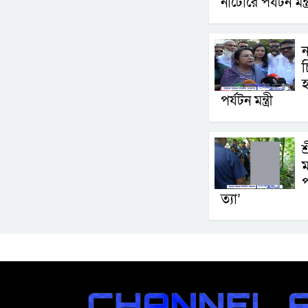
নাটোরে পর্যটন মন্ত্
চ
হ
পর্যটন মন্ত্রী
শ
ম
প
ত্যা’