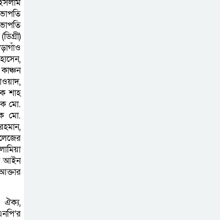
বাগাতিপাড়ার দুই যুবক গণধোলাইয়ের
 ইসলাম
সভাপতি
পর আটক
সভাপতি
িগ্রী)
পঞ্চগড়ে ১০ দফা
ড়াগাঁও
দাবিতে ১১ দলীয়
হোসেন,
ঐক্যজোটের বিক্ষোভ,
কাঞ্চন
াওয়াদ,
প্রধানমন্ত্রীর কাছে স্মারকলিপি
দক শাহ
দক মো.
বাগাতিপাড়ায় স্বামীর
দক মো.
মৃত্যুর আধা ঘণ্টার
রহমান,
ব্যবধানে স্ত্রীরও মৃত্যু,
কলেজের
লামিয়া
শোকে স্তব্ধ এলাকা!
শা আইন
আক্তার
বাংলাদেশের মাটিতে
আর কোনোদিন
 ঐক্য,
ফ্যাসিস্টের স্থান হবে
এনপি’র
না: নাটোরে হুইপ দুলু