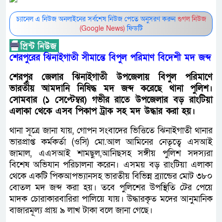
চ্যানেল এ নিউজ অনলাইনের সর্বশেষ নিউজ পেতে অনুসরণ করুন
গুগল নিউজ
(Google News)
ফিডটি
শেরপুরের ঝিনাইগাতী সীমান্তে বিপুল পরিমাণ বিদেশী মদ জব্দ
শেরপুর জেলার ঝিনাইগাতী উপজেলায় বিপুল পরিমাণে
ভারতীয় আমদানি নিষিদ্ধ মদ জব্দ করেছে থানা পুলিশ।
সোমবার (১ সেপ্টেম্বর) গভীর রাতে উপজেলার বড় রাংটিয়া
এলাকা থেকে এসব পিকাপ ট্রাক সহ মদ উদ্ধার করা হয়।
থানা সূত্রে জানা যায়, গোপন সংবাদের ভিত্তিতে ঝিনাইগাতী থানার
ভারপ্রাপ্ত কর্মকর্তা (ওসি) মো.আল আমিনের নেতৃত্বে এসআই
জামাল, এএসআই শামছুল,আনিছসহ সঙ্গীয় পুলিশ সদস্যরা
বিশেষ অভিযান পরিচালনা করেন। এসময় বড় রাংটিয়া এলাকা
থেকে একটি পিকআপভ্যানসহ ভারতীয় বিভিন্ন ব্র্যান্ডের মোট ৩৮০
বোতল মদ জব্দ করা হয়। তবে পুলিশের উপস্থিতি টের পেয়ে
মাদক চোরাকারবারিরা পালিয়ে যায়। উদ্ধারকৃত মদের আনুমানিক
বাজারমূল্য প্রায় ৯ লাখ টাকা বলে জানা গেছে।