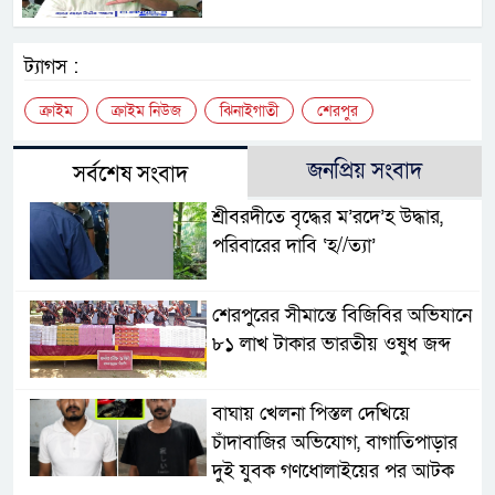
ট্যাগস :
ক্রাইম
ক্রাইম নিউজ
ঝিনাইগাতী
শেরপুর
জনপ্রিয় সংবাদ
সর্বশেষ সংবাদ
শ্রীবরদীতে বৃদ্ধের ম’রদে’হ উদ্ধার,
পরিবারের দাবি ‘হ//ত্যা’
শেরপুরের সীমান্তে বিজিবির অভিযানে
৮১ লাখ টাকার ভারতীয় ওষুধ জব্দ
বাঘায় খেলনা পিস্তল দেখিয়ে
চাঁদাবাজির অভিযোগ, বাগাতিপাড়ার
দুই যুবক গণধোলাইয়ের পর আটক