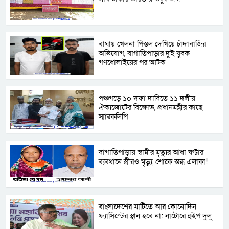
বাঘায় খেলনা পিস্তল দেখিয়ে চাঁদাবাজির
অভিযোগ, বাগাতিপাড়ার দুই যুবক
গণধোলাইয়ের পর আটক
পঞ্চগড়ে ১০ দফা দাবিতে ১১ দলীয়
ঐক্যজোটের বিক্ষোভ, প্রধানমন্ত্রীর কাছে
স্মারকলিপি
বাগাতিপাড়ায় স্বামীর মৃত্যুর আধা ঘণ্টার
ব্যবধানে স্ত্রীরও মৃত্যু, শোকে স্তব্ধ এলাকা!
বাংলাদেশের মাটিতে আর কোনোদিন
ফ্যাসিস্টের স্থান হবে না: নাটোরে হুইপ দুলু