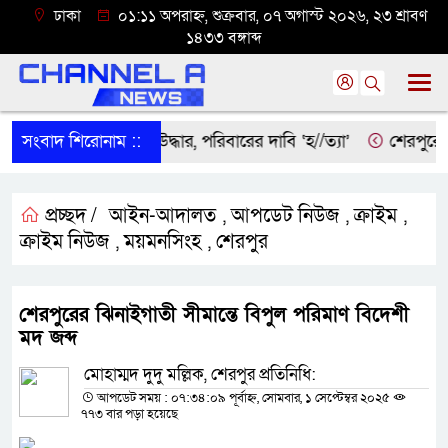
ঢাকা
০১:১১ অপরাহ্ন, শুক্রবার, ০৭ অগাস্ট ২০২৬, ২৩ শ্রাবণ
১৪৩৩ বঙ্গাব্দ
দীতে বৃদ্ধের ম’রদে’হ উদ্ধার, পরিবারের দাবি ‘হ//ত্যা’
সংবাদ শিরোনাম ::
শেরপুরের সী
প্রচ্ছদ /
আইন-আদালত
আপডেট নিউজ
ক্রাইম
,
,
,
ক্রাইম নিউজ
ময়মনসিংহ
শেরপুর
,
,
শেরপুরের ঝিনাইগাতী সীমান্তে বিপুল পরিমাণ বিদেশী
মদ জব্দ
মোহাম্মদ দুদু মল্লিক, শেরপুর প্রতিনিধি:
আপডেট সময় : ০৭:৩৪:০৯ পূর্বাহ্ন, সোমবার, ১ সেপ্টেম্বর ২০২৫
৭৭৩ বার পড়া হয়েছে