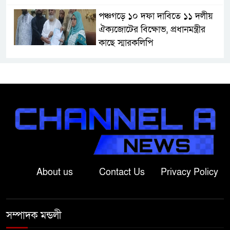
পঞ্চগড়ে ১০ দফা দাবিতে ১১ দলীয়
ঐক্যজোটের বিক্ষোভ, প্রধানমন্ত্রীর
কাছে স্মারকলিপি
বাগাতিপাড়ায় স্বামীর মৃত্যুর আধা
ঘণ্টার ব্যবধানে স্ত্রীরও মৃত্যু, শোকে
স্তব্ধ এলাকা!
বাংলাদেশের মাটিতে আর কোনোদিন
ফ্যাসিস্টের স্থান হবে না: নাটোরে হুইপ
দুলু
About us
Contact Us
Privacy Policy
লালপুরে নারীর ১ লাখ ৮০ হাজার টাকা
ছিনতাই, ৪৮ ঘণ্টার মধ্যে গ্রেপ্তার ২
সম্পাদক মন্ডলী
বাগাতিপাড়ায় সড়ক নির্মাণে বাধার