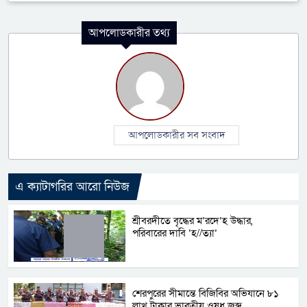
আপলোডকারীর তথ্য
আপলোডকারীর সব সংবাদ
এ ক্যাটাগরির আরো নিউজ
শ্রীবরদীতে বৃদ্ধের ম’রদে’হ উদ্ধার,
পরিবারের দাবি ‘হ//ত্যা’
শেরপুরের সীমান্তে বিজিবির অভিযানে ৮১
লাখ টাকার ভারতীয় ওষুধ জব্দ