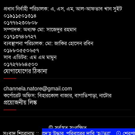
অভিযোগে বাগাতিপাড়ায় মানববন্ধন
প্রধান নির্বাহী পরিচালক: এ, এস, এম, আল-আফতাব খান সুইট
০১৯১১৫০১৩১৪
০১৭৭৬২৩০৮০৮
বাগাতিপাড়ায় বিশ্ব মাতৃদুগ্ধ সপ্তাহের
সম্পাদক: অধ্যক্ষ মো: সাজেদুর রহমান
সমাপনী ও পুরস্কার বিতরণ
০১৭১৩৭৪৬৭২৭
ব্যবস্থাপনা পরিচালক: মো: জাকির হোসেন রবিন
বড়াইগ্রামে দুর্নীতির অভিযোগে প্রধান
০১৮৮০৫৫০৬৫৭
সাব এডিটর: এম এম মামুন
শিক্ষক বরখাস্ত, তিন কর্মচারীর নিয়োগ
০১৭২৭৬৬৪৫০০
বাতিল
যোগাযোগের ঠিকানা
channela.natore@gmail.com
কর্পোরেট অফিস: বিহারকোল বাজার, বাগাতিপাড়া, নাটোর
প্রয়োজনীয় লিঙ্ক
© সর্বস্বত্ব সংরক্ষিত
ীবরদীতে বৃদ্ধের ম’রদে’হ উদ্ধার, পরিবারের দাবি ‘হ//ত্যা’
সংবাদ শিরোনাম ::
শেরপুরের 
কারিগরি সহযোগিতায় সীমান্ত আইটি