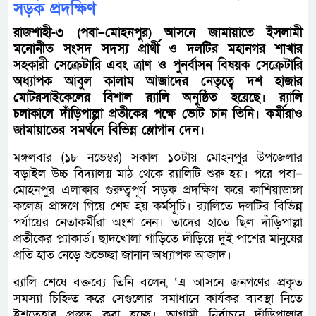
সড়ক প্রদক্ষিণ
রাজশাহী-৩ (পবা–মোহনপুর) আসনে জামায়াতে ইসলামী
মনোনীত সংসদ সদস্য প্রার্থী ও দলটির মহানগর শাখার
সহকারী সেক্রেটারি এবং ত্রাণ ও পুনর্বাসন বিষয়ক সেক্রেটারি
অধ্যাপক আবুল কালাম আজাদের নেতৃত্বে দশ হাজার
মোটরসাইকেলের বিশাল র‌্যালি অনুষ্ঠিত হয়েছে। র‌্যালি
চলাকালে দাঁড়িপাল্লা প্রতীকের পক্ষে ভোট চান তিনি। কর্মীরাও
জামায়াতের সমর্থনে বিভিন্ন স্লোগান দেন।
মঙ্গলবার (১৮ নভেম্বর) সকাল ১০টায় মোহনপুর উপজেলার
বড়াইল উচ্চ বিদ্যালয় মাঠ থেকে র‌্যালিটি শুরু হয়। পরে পবা–
মোহনপুর এলাকার গুরুত্বপূর্ণ সড়ক প্রদক্ষিণ করে কাশিয়াডাঙ্গা
কলেজ প্রাঙ্গণে গিয়ে শেষ হয় কর্মসূচি। র‌্যালিতে দলটির বিভিন্ন
পর্যায়ের নেতাকর্মীরা অংশ নেন। তাদের হাতে ছিল দাঁড়িপাল্লা
প্রতীকের প্ল্যাকার্ড। ছাদখোলা গাড়িতে দাঁড়িয়ে দুই পাশের মানুষের
প্রতি হাত নেড়ে শুভেচ্ছা জানান অধ্যাপক আজাদ।
র‌্যালি শেষে বক্তব্যে তিনি বলেন, ‘এ আসনে জনগণের প্রকৃত
সমস্যা চিহ্নিত করে সেগুলোর সমাধানে কার্যকর ব্যবস্থা নিতে
ইশতেহার প্রস্তুত করা হচ্ছে। আগামী নির্বাচনে দাঁড়িপাল্লার