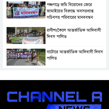
পঞ্চগড়ে জমি বিরোধের জেরে
জামাইয়ের বিরুদ্ধে অবসরপ্রাপ্ত
সচিবসহ পরিবারের মানববন্ধন
রাণীশংকৈলে আন্তর্জাতিক আদিবাসী
দিবস পালিত
নাটোরে আন্তর্জাতিক আদিবাসী দিবস
পালিত
নলডাঙ্গায় ব্যতিক্রমী উদ্যোগ
গ্রামবাসীর, মুষ্টি চাল ও স্বেচ্ছাশ্রমে এক
কিলোমিটার রাস্তা সংস্কার
অসুস্থ রাবি শিক্ষার্থীকে এয়ার
অ্যাম্বুলেন্সে ঢাকায় পাঠানো হলো