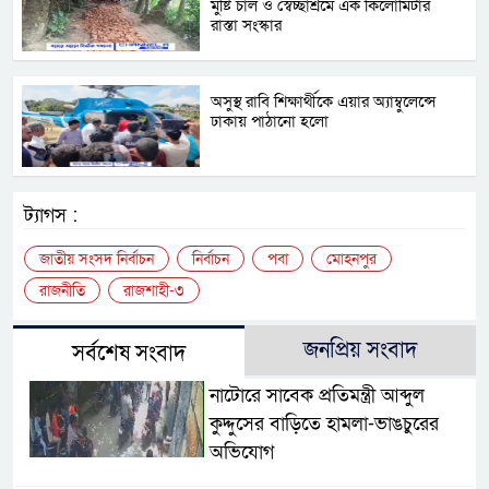
মুষ্টি চাল ও স্বেচ্ছাশ্রমে এক কিলোমিটার
রাস্তা সংস্কার
অসুস্থ রাবি শিক্ষার্থীকে এয়ার অ্যাম্বুলেন্সে
ঢাকায় পাঠানো হলো
ট্যাগস :
জাতীয় সংসদ নির্বাচন
নির্বাচন
পবা
মোহনপুর
রাজনীতি
রাজশাহী-৩
জনপ্রিয় সংবাদ
সর্বশেষ সংবাদ
নাটোরে সাবেক প্রতিমন্ত্রী আব্দুল
কুদ্দুসের বাড়িতে হামলা-ভাঙচুরের
অভিযোগ