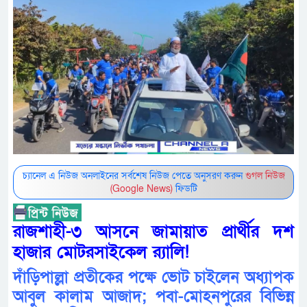
চ্যানেল এ নিউজ অনলাইনের সর্বশেষ নিউজ পেতে অনুসরণ করুন
গুগল নিউজ
(Google News)
ফিডটি
রাজশাহী-৩ আসনে জামায়াত প্রার্থীর দশ
হাজার মোটরসাইকেল র‌্যালি!
দাঁড়িপাল্লা প্রতীকের পক্ষে ভোট চাইলেন অধ্যাপক
আবুল কালাম আজাদ; পবা-মোহনপুরের বিভিন্ন