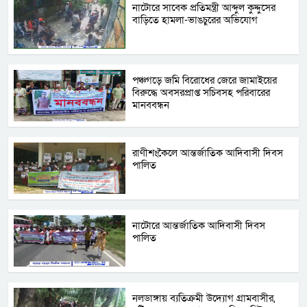
নাটোরে সাবেক প্রতিমন্ত্রী আব্দুল কুদ্দুসের
বাড়িতে হামলা-ভাঙচুরের অভিযোগ
পঞ্চগড়ে জমি বিরোধের জেরে জামাইয়ের
বিরুদ্ধে অবসরপ্রাপ্ত সচিবসহ পরিবারের
মানববন্ধন
রাণীশংকৈলে আন্তর্জাতিক আদিবাসী দিবস
পালিত
নাটোরে আন্তর্জাতিক আদিবাসী দিবস
পালিত
নলডাঙ্গায় ব্যতিক্রমী উদ্যোগ গ্রামবাসীর,