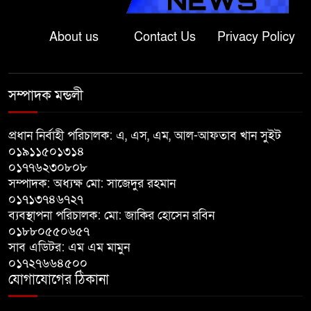
বাগাতিপাড়ায় কপোতাক্ষ এক্সপ্রেসের
About us
Contact Us
Privacy Policy
ধাক্কায় কীটনাশকবাহী পিকআপ চুরমার,
ক্ষতি প্রায় ৭ লাখ টাকা
সম্পাদক মন্ডলী
পঞ্চগড়ে নিষিদ্ধ আওয়ামী লীগের পৌর
সভাপতি কাজী আল তারিক গ্রেপ্তার
প্রধান নির্বাহী পরিচালক: এ, এস, এম, আল-আফতাব খান সুইট
০১৯১১৫০১৩১৪
০১৭৭৬২৩০৮০৮
পঞ্চগড়ে পুরনো মোটরসাইকেলের
সম্পাদক: অধ্যক্ষ মো: সাজেদুর রহমান
বাজারের আনুষ্ঠানিক কার্যক্রম শুরু
০১৭১৩৭৪৬৭২৭
ব্যবস্থাপনা পরিচালক: মো: জাকির হোসেন রবিন
যাদের খবর কেউ রাখে না-বালিতেই
০১৮৮০৫৫০৬৫৭
সাব এডিটর: এম এম মামুন
যাদের জীবন-সংসার, কষ্ট আছে, দুঃখ
০১৭২৭৬৬৪৫০০
নেই
যোগাযোগের ঠিকানা