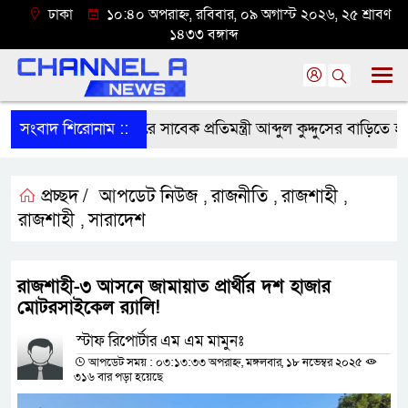
ঢাকা
১০:৪০ অপরাহ্ন, রবিবার, ০৯ অগাস্ট ২০২৬, ২৫ শ্রাবণ
১৪৩৩ বঙ্গাব্দ
সংবাদ শিরোনাম ::
নাটোরে সাবেক প্রতিমন্ত্রী আব্দুল কুদ্দুসের বাড়িতে হা
প্রচ্ছদ /
আপডেট নিউজ
রাজনীতি
রাজশাহী
,
,
,
রাজশাহী
সারাদেশ
,
রাজশাহী-৩ আসনে জামায়াত প্রার্থীর দশ হাজার
মোটরসাইকেল র‌্যালি!
স্টাফ রিপোর্টার এম এম মামুনঃ
আপডেট সময় : ০৩:১৩:৩৩ অপরাহ্ন, মঙ্গলবার, ১৮ নভেম্বর ২০২৫
৩১৬ বার পড়া হয়েছে