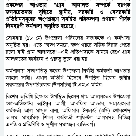
প্রকল্পের আওতায় “গ্রাম আদালত সম্পর্কে ব্যাপক
জনসচেতনতা বৃদ্ধিতে স্থানীয়, সরকারি ও বেসরকারি
প্রতিষ্ঠানসমূহের অংশগ্রহণে সমন্বিত পরিকল্পনা প্রণয়ন” শীর্ষক
দিনব্যাপী কর্মশালা অনুষ্ঠিত হয়েছে।
সোমবার (১৮ মে) উপজেলা পরিষদের সভাকক্ষে এ কর্মশালা
অনুষ্ঠিত হয়। এতে “স্বল্প সময়ে, স্বল্প খরচে সঠিক বিচার পেতে
চলো যাই গ্রাম আদালতে”—এই প্রতিপাদ্যকে সামনে রেখে গ্রাম
আদালতের কার্যক্রম ও গুরুত্ব তুলে ধরা হয়।
কর্মশালায় সভাপতিত্ব করেন উপজেলা নির্বাহী কর্মকর্তা আখতার
জাহান সাথী। প্রধান অতিথি হিসেবে উপস্থিত ছিলেন স্থানীয়
সরকারের উপপরিচালক (উপসচিব) টি.এম.এ মমিন।
বিশেষ অতিথি হিসেবে উপস্থিত ছিলেন গ্রাম আদালতের উপজেলা
কো-অর্ডিনেটর আইয়ূব আলী, আরফিন আক্তার, সমাজসেবা
কর্মকর্তা আল মাসুদ রানা, অফিসার ইনচার্জ (ওসি) খোরশেদ
আলম, মাধ্যমিক শিক্ষা কর্মকর্তা শাফিউল আলমসহ বিভিন্ন
এনজিও প্রতিনিধি ও সুশীল সমাজের ব্যক্তিবর্গ।