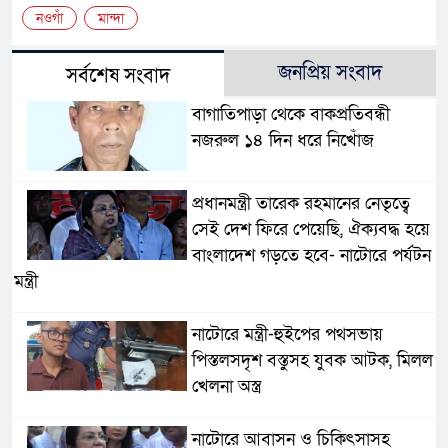
নওগাঁ
মান্দা
জনপ্রিয় সংবাদ
সর্বশেষ সংবাদ
বাগাতিপাড়া থেকে বাকপ্রতিবন্ধী
নজরুল ১৪ দিন ধরে নিখোঁজ
প্রধানমন্ত্রী তারেক রহমানের নেতৃত্বে
সেই দেশ ফিরে পেয়েছি, ঐক্যবদ্ধ হয়ে
বাংলাদেশ গড়তে হবে- নাটোরে পর্যটন
মন্ত্রী
নাটোরে মন্ত্রী-হুইপের পথসভায়
পিস্তলসদৃশ বস্তুসহ যুবক আটক, মিলল
খেলনা অস্ত্র
নাটোরে আবাসন ও চিকিৎসাসহ