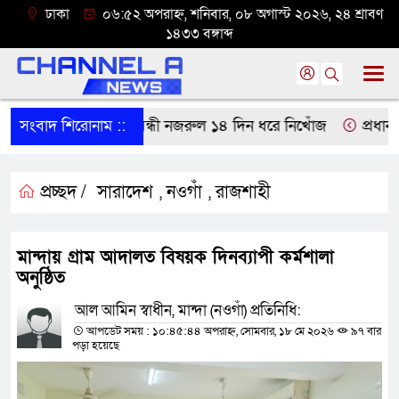
ঢাকা
০৬:৫২ অপরাহ্ন, শনিবার, ০৮ অগাস্ট ২০২৬, ২৪ শ্রাবণ
১৪৩৩ বঙ্গাব্দ
পাড়া থেকে বাকপ্রতিবন্ধী নজরুল ১৪ দিন ধরে নিখোঁজ
সংবাদ শিরোনাম ::
প্রধানমন্ত
প্রচ্ছদ /
সারাদেশ
নওগাঁ
রাজশাহী
,
,
মান্দায় গ্রাম আদালত বিষয়ক দিনব্যাপী কর্মশালা
অনুষ্ঠিত
আল আমিন স্বাধীন, মান্দা (নওগাঁ) প্রতিনিধি:
আপডেট সময় : ১০:৪৫:৪৪ অপরাহ্ন, সোমবার, ১৮ মে ২০২৬
৯৭ বার
পড়া হয়েছে