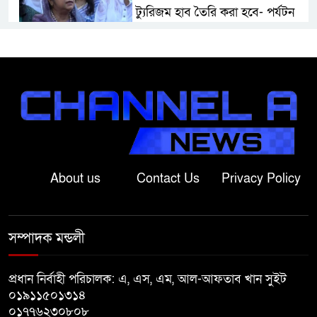
ট্যুরিজম হাব তৈরি করা হবে- পর্যটন
মন্ত্রী
মান্দায় দেশীয় চোলাই মদ জব্দ ও
ধ্বংস, ইউপি চেয়ারম্যানের উপস্থিতিতে
আটক ব্যক্তিকে শাস্তি
শ্রীবরদীতে বৃদ্ধের ম’রদে’হ উদ্ধার,
পরিবারের দাবি ‘হ//ত্যা’
About us
Contact Us
Privacy Policy
শেরপুরের সীমান্তে বিজিবির অভিযানে
৮১ লাখ টাকার ভারতীয় ওষুধ জব্দ
সম্পাদক মন্ডলী
বাঘায় খেলনা পিস্তল দেখিয়ে
প্রধান নির্বাহী পরিচালক: এ, এস, এম, আল-আফতাব খান সুইট
চাঁদাবাজির অভিযোগ, বাগাতিপাড়ার
০১৯১১৫০১৩১৪
দুই যুবক গণধোলাইয়ের পর আটক
০১৭৭৬২৩০৮০৮