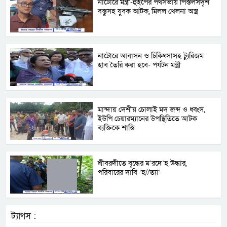
নাটোরে মন্ত্রী-হুইপের পথসভায় পিস্তলসদৃশ
বস্তুসহ যুবক আটক, মিলল খেলনা অস্ত্র
নাটোরে আবাসন ও চিকিৎসাসহ ট্যুরিজম
হাব তৈরি করা হবে- পর্যটন মন্ত্রী
মান্দায় দেশীয় চোলাই মদ জব্দ ও ধ্বংস,
ইউপি চেয়ারম্যানের উপস্থিতিতে আটক
ব্যক্তিকে শাস্তি
শ্রীবরদীতে বৃদ্ধের ম’রদে’হ উদ্ধার,
পরিবারের দাবি ‘হ//ত্যা’
ট্যাগস :