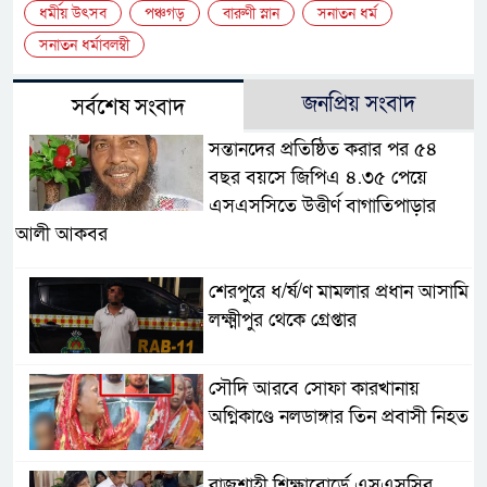
ধর্মীয় উৎসব
পঞ্চগড়
বারুণী স্নান
সনাতন ধর্ম
সনাতন ধর্মাবলম্বী
জনপ্রিয় সংবাদ
সর্বশেষ সংবাদ
সন্তানদের প্রতিষ্ঠিত করার পর ৫৪
বছর বয়সে জিপিএ ৪.৩৫ পেয়ে
এসএসসিতে উত্তীর্ণ বাগাতিপাড়ার
আলী আকবর
শেরপুরে ধ/র্ষ/ণ মামলার প্রধান আসামি
লক্ষ্মীপুর থেকে গ্রেপ্তার
সৌদি আরবে সোফা কারখানায়
অগ্নিকাণ্ডে নলডাঙ্গার তিন প্রবাসী নিহত
রাজশাহী শিক্ষাবোর্ডে এসএসসির