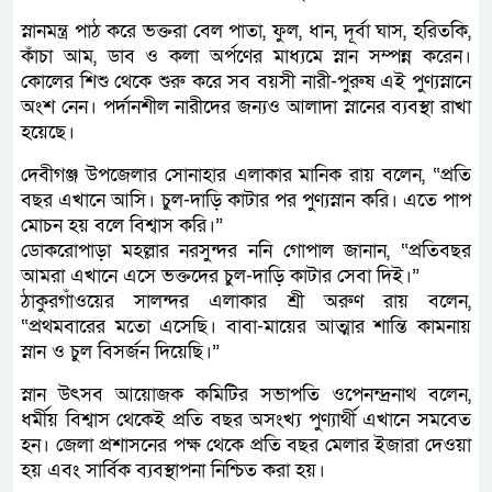
স্নানমন্ত্র পাঠ করে ভক্তরা বেল পাতা, ফুল, ধান, দূর্বা ঘাস, হরিতকি,
কাঁচা আম, ডাব ও কলা অর্পণের মাধ্যমে স্নান সম্পন্ন করেন।
কোলের শিশু থেকে শুরু করে সব বয়সী নারী-পুরুষ এই পুণ্যস্নানে
অংশ নেন। পর্দানশীল নারীদের জন্যও আলাদা স্নানের ব্যবস্থা রাখা
হয়েছে।
দেবীগঞ্জ উপজেলার সোনাহার এলাকার মানিক রায় বলেন, “প্রতি
বছর এখানে আসি। চুল-দাড়ি কাটার পর পুণ্যস্নান করি। এতে পাপ
মোচন হয় বলে বিশ্বাস করি।”
ডোকরোপাড়া মহল্লার নরসুন্দর ননি গোপাল জানান, “প্রতিবছর
আমরা এখানে এসে ভক্তদের চুল-দাড়ি কাটার সেবা দিই।”
ঠাকুরগাঁওয়ের সালন্দর এলাকার শ্রী অরুণ রায় বলেন,
“প্রথমবারের মতো এসেছি। বাবা-মায়ের আত্মার শান্তি কামনায়
স্নান ও চুল বিসর্জন দিয়েছি।”
স্নান উৎসব আয়োজক কমিটির সভাপতি ওপেনন্দ্রনাথ বলেন,
ধর্মীয় বিশ্বাস থেকেই প্রতি বছর অসংখ্য পুণ্যার্থী এখানে সমবেত
হন। জেলা প্রশাসনের পক্ষ থেকে প্রতি বছর মেলার ইজারা দেওয়া
হয় এবং সার্বিক ব্যবস্থাপনা নিশ্চিত করা হয়।