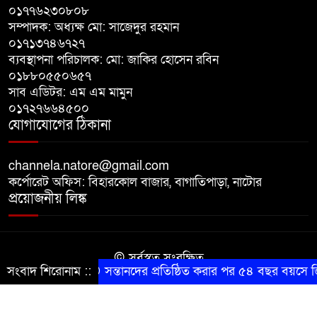
দিবস পালিত
০১৭৭৬২৩০৮০৮
সম্পাদক: অধ্যক্ষ মো: সাজেদুর রহমান
০১৭১৩৭৪৬৭২৭
নাটোরে আন্তর্জাতিক আদিবাসী দিবস
ব্যবস্থাপনা পরিচালক: মো: জাকির হোসেন রবিন
পালিত
০১৮৮০৫৫০৬৫৭
সাব এডিটর: এম এম মামুন
০১৭২৭৬৬৪৫০০
নলডাঙ্গায় ব্যতিক্রমী উদ্যোগ
যোগাযোগের ঠিকানা
গ্রামবাসীর, মুষ্টি চাল ও স্বেচ্ছাশ্রমে এক
কিলোমিটার রাস্তা সংস্কার
channela.natore@gmail.com
কর্পোরেট অফিস: বিহারকোল বাজার, বাগাতিপাড়া, নাটোর
প্রয়োজনীয় লিঙ্ক
© সর্বস্বত্ব সংরক্ষিত
সংবাদ শিরোনাম ::
সন্তানদের প্রতিষ্ঠিত করার পর ৫৪ বছর বয়সে জি
কারিগরি সহযোগিতায় সীমান্ত আইটি