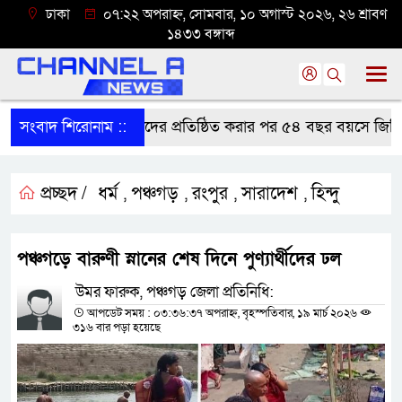
ঢাকা
০৭:২২ অপরাহ্ন, সোমবার, ১০ অগাস্ট ২০২৬, ২৬ শ্রাবণ
১৪৩৩ বঙ্গাব্দ
সংবাদ শিরোনাম ::
সন্তানদের প্রতিষ্ঠিত করার পর ৫৪ বছর বয়সে জিপিএ
প্রচ্ছদ /
ধর্ম
পঞ্চগড়
রংপুর
সারাদেশ
হিন্দু
,
,
,
,
পঞ্চগড়ে বারুণী স্নানের শেষ দিনে পুণ্যার্থীদের ঢল
উমর ফারুক, পঞ্চগড় জেলা প্রতিনিধি:
আপডেট সময় : ০৩:৩৬:৩৭ অপরাহ্ন, বৃহস্পতিবার, ১৯ মার্চ ২০২৬
৩১৬ বার পড়া হয়েছে