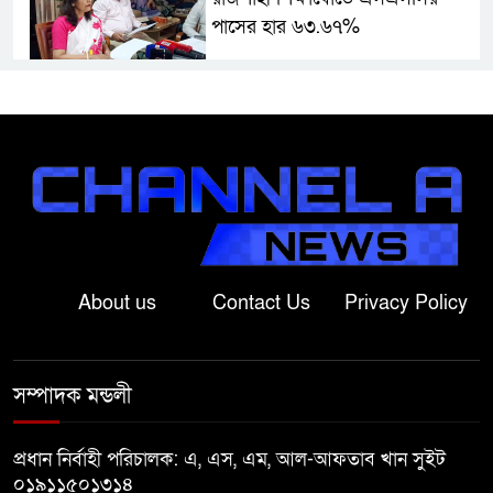
পাসের হার ৬৩.৬৭%
শ্রীবরদী উপজেলা নির্বাহী অফিসে
চাকরি বাণিজ্যের অভিযোগ, ঘুষের
টাকা ফেরত পেলেও চাকরি ফেরত
পাননি মুক্তা
নাটোরে সাবেক প্রতিমন্ত্রী আব্দুল
কুদ্দুসের বাড়িতে হামলা-ভাঙচুরের
অভিযোগ
About us
Contact Us
Privacy Policy
পঞ্চগড়ে জমি বিরোধের জেরে
জামাইয়ের বিরুদ্ধে অবসরপ্রাপ্ত
সম্পাদক মন্ডলী
সচিবসহ পরিবারের মানববন্ধন
প্রধান নির্বাহী পরিচালক: এ, এস, এম, আল-আফতাব খান সুইট
রাণীশংকৈলে আন্তর্জাতিক আদিবাসী
০১৯১১৫০১৩১৪