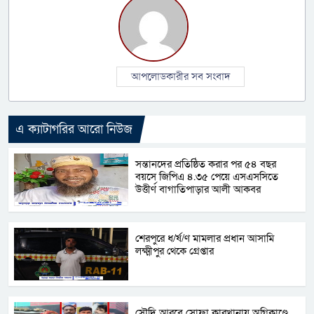
আপলোডকারীর সব সংবাদ
এ ক্যাটাগরির আরো নিউজ
সন্তানদের প্রতিষ্ঠিত করার পর ৫৪ বছর
বয়সে জিপিএ ৪.৩৫ পেয়ে এসএসসিতে
উত্তীর্ণ বাগাতিপাড়ার আলী আকবর
শেরপুরে ধ/র্ষ/ণ মামলার প্রধান আসামি
লক্ষ্মীপুর থেকে গ্রেপ্তার
সৌদি আরবে সোফা কারখানায় অগ্নিকাণ্ডে