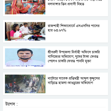
নলডাঙ্গার তিন প্রবাসী নিহত
রাজশাহী শিক্ষাবোর্ডে এসএসসির পাসের
হার ৬৩.৬৭%
শ্রীবরদী উপজেলা নির্বাহী অফিসে চাকরি
বাণিজ্যের অভিযোগ, ঘুষের টাকা ফেরত
পেলেও চাকরি ফেরত পাননি মুক্তা
নাটোরে সাবেক প্রতিমন্ত্রী আব্দুল কুদ্দুসের
বাড়িতে হামলা-ভাঙচুরের অভিযোগ
ট্যাগস :