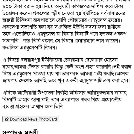
৯০০ টাকা বরাদ্দ হয়।নিয়ম অনুযায়ী কাগজপত্র দাখিল করে টাকা
উত্তোলন করেন।প্রকল্পের স্ক্রীম নেওয়া হয় ইউপিতে সর্বসাধারনের
জরুরী চিকিৎসা হাসপাতালে রোগি পৌঁছানোর এ্যাম্বুলেন্স ক্রয়ের।
প্রকল্পের সভাপতি করা হয় সংরক্ষিত ইউপি সদস্য জবা রানীকে।
তবে এতোদিনেও এ্যাম্বুলেন্স না কিনার বিষয়টি শুনে হতভঙ্গ প্রকল্প
সভাপতি। পরে তিনি বলেন, সে বিষয়ে চেয়ারম্যান ভাল জানেন।
কতদিনে এ্যাম্বুলেন্সটি নিবেন।
এ বিষয়ে বলরামপুর ইউনিয়নের চেয়ারম্যান দেলোয়ার হোসেন
বলেন,আমরা টেন্ডার করেছি কিন্তু কেউ অংশ গ্রহণ করেননি।ওই বরাদ্দ
দিয়ে এ্যাম্বুলেন্স পাওয়া যায় না।তারপরও আমরা চেষ্টা করছি।অনেক
জায়গায় দেখেও আসছি তবে খুব জরুরী এ্যাম্বুলেন্সটি ক্রয় করা হবে।
এদিকে আটোয়ারী উপজেলা নির্বাহী অফিসার আরিফুজ্জামান জানান,
বিষয়টি আমার জানা নাই, তবে এব্যাপারে খবর নিয়ে প্রয়োজনীয়
ব্যবস্থা গ্রহনের আশ্বাস দেন তিনি।
📸 Download News PhotoCard
সম্পাদক মন্ডলী