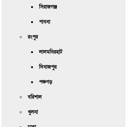
সিরাজগঞ্জ
পাবনা
রংপুর
লালমনিরহাট
দিনাজপুর
পঞ্চগড়
বরিশাল
খুলনা