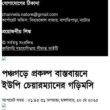
যোগাযোগের ঠিকানা
channela.natore@gmail.com
কর্পোরেট অফিস: বিহারকোল বাজার, বাগাতিপাড়া, নাটোর
প্রয়োজনীয় লিঙ্ক
© সর্বস্বত্ব সংরক্ষিত
কারিগরি সহযোগিতায় সীমান্ত আইটি
পঞ্চগড়ে প্রকল্প বাস্তবায়নে
ইউপি চেয়ারম্যানের গড়িমসি
আপডেট সময় : ০১:৪৫:৩১ অপরাহ্ন, মঙ্গলবার, ২০ মে ২০২৫