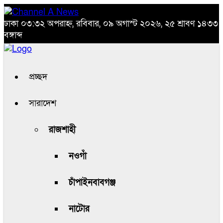
ঢাকা
০৩:৩২ অপরাহ্ন, রবিবার, ০৯ অগাস্ট ২০২৬, ২৫ শ্রাবণ ১৪৩৩
বঙ্গাব্দ
প্রচ্ছদ
সারাদেশ
রাজশাহী
নওগাঁ
চাঁপাইনবাবগঞ্জ
নাটোর