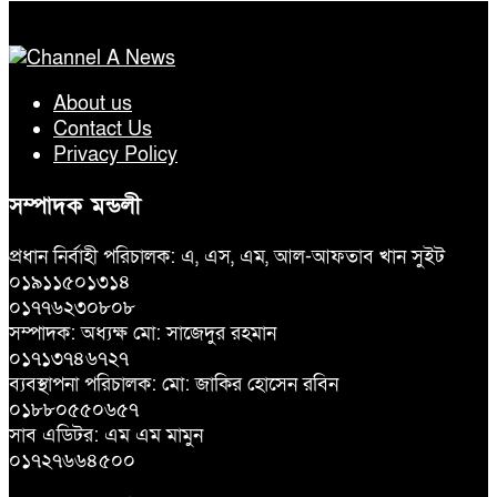
About us
Contact Us
Privacy Policy
সম্পাদক মন্ডলী
প্রধান নির্বাহী পরিচালক: এ, এস, এম, আল-আফতাব খান সুইট
০১৯১১৫০১৩১৪
০১৭৭৬২৩০৮০৮
সম্পাদক: অধ্যক্ষ মো: সাজেদুর রহমান
০১৭১৩৭৪৬৭২৭
ব্যবস্থাপনা পরিচালক: মো: জাকির হোসেন রবিন
০১৮৮০৫৫০৬৫৭
সাব এডিটর: এম এম মামুন
০১৭২৭৬৬৪৫০০