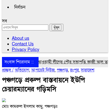
নির্বাচন
সব
About us
Contact Us
Privacy Policy
পঞ্চগড়ে নিষিদ্ধ আওয়ামী লীগের পৌর সভাপতি কাজী আল তারিক গ্রেপ
সংবাদ শিরোনাম ::
প্রচ্ছদ /
অভিযোগ
,
আপডেট নিউজ
,
পঞ্চগড়
,
রংপুর
,
সারাদেশ
পঞ্চগড়ে প্রকল্প বাস্তবায়নে ইউপি
চেয়ারম্যানের গড়িমসি
মোঃ কামরুল ইসলাম কামু, পঞ্চগড়ঃ