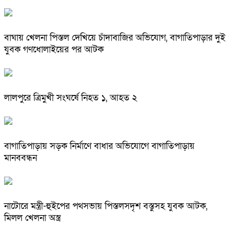
বাঘায় খেলনা পিস্তল দেখিয়ে চাঁদাবাজির অভিযোগ, বাগাতিপাড়ার দুই
যুবক গণধোলাইয়ের পর আটক
লালপুরে ত্রিমুখী সংঘর্ষে নিহত ১, আহত ২
বাগাতিপাড়ায় সড়ক নির্মাণে বাধার অভিযোগে বাগাতিপাড়ায়
মানববন্ধন
নাটোরে মন্ত্রী-হুইপের পথসভায় পিস্তলসদৃশ বস্তুসহ যুবক আটক,
মিলল খেলনা অস্ত্র