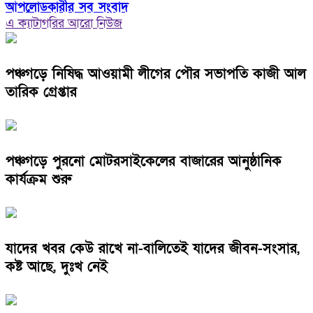
আপলোডকারীর সব সংবাদ
এ ক্যাটাগরির আরো নিউজ
পঞ্চগড়ে নিষিদ্ধ আওয়ামী লীগের পৌর সভাপতি কাজী আল
তারিক গ্রেপ্তার
পঞ্চগড়ে পুরনো মোটরসাইকেলের বাজারের আনুষ্ঠানিক
কার্যক্রম শুরু
যাদের খবর কেউ রাখে না-বালিতেই যাদের জীবন-সংসার,
কষ্ট আছে, দুঃখ নেই