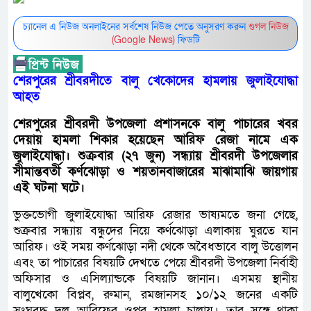
চ্যানেল এ নিউজ অনলাইনের সর্বশেষ নিউজ পেতে অনুসরণ করুন
গুগল নিউজ
(Google News)
ফিডটি
শেরপুরের শ্রীবরদীতে বালু খেকোদের হামলায় জুলাইযোদ্ধা
আহত
শেরপুরের শ্রীবরদী উপজেলা প্রশাসনকে বালু পাচারের খবর
দেয়ায় হামলা শিকার হয়েছেন আরিফ রেজা নামে এক
জুলাইযোদ্ধা। শুক্রবার (২৭ জুন) সন্ধ্যায় শ্রীবরদী উপজেলার
সীমান্তবর্তী কর্ণঝোড়া ও শয়তানবাজারের মাঝামাঝি জায়গায়
এই ঘটনা ঘটে।
ভুক্তভোগী জুলাইযোদ্ধা আরিফ রেজার ভাষ্যমতে জনা গেছে,
শুক্রবার সন্ধ্যায় বন্ধুদের নিয়ে কর্ণঝোড়া এলাকায় ঘুরতে যান
আরিফ। ওই সময় কর্ণঝোড়া নদী থেকে অবৈধভাবে বালু উত্তোলন
এবং তা পাচারের বিষয়টি দেখতে পেয়ে শ্রীবরদী উপজেলা নির্বাহী
অফিসার ও এসিল্যান্ডকে বিষয়টি জানান। এসময় স্থানীয়
বালুখেকো বিপ্লব, রুমান, রমজানসহ ১০/১২ জনের একটি
সংঘবদ্ধ দল আরিফের ওপর হামলা চালায়। তার সঙ্গে থাকা