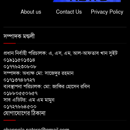
পরিবারের দাবি ‘হ//ত্যা’
About us
Contact Us
Privacy Policy
শেরপুরের সীমান্তে বিজিবির অভিযানে
৮১ লাখ টাকার ভারতীয় ওষুধ জব্দ
সম্পাদক মন্ডলী
বাঘায় খেলনা পিস্তল দেখিয়ে
প্রধান নির্বাহী পরিচালক: এ, এস, এম, আল-আফতাব খান সুইট
চাঁদাবাজির অভিযোগ, বাগাতিপাড়ার
০১৯১১৫০১৩১৪
দুই যুবক গণধোলাইয়ের পর আটক
০১৭৭৬২৩০৮০৮
সম্পাদক: অধ্যক্ষ মো: সাজেদুর রহমান
পঞ্চগড়ে ১০ দফা দাবিতে ১১ দলীয়
০১৭১৩৭৪৬৭২৭
ব্যবস্থাপনা পরিচালক: মো: জাকির হোসেন রবিন
ঐক্যজোটের বিক্ষোভ, প্রধানমন্ত্রীর
০১৮৮০৫৫০৬৫৭
কাছে স্মারকলিপি
সাব এডিটর: এম এম মামুন
০১৭২৭৬৬৪৫০০
বাগাতিপাড়ায় স্বামীর মৃত্যুর আধা
যোগাযোগের ঠিকানা
ঘণ্টার ব্যবধানে স্ত্রীরও মৃত্যু, শোকে
স্তব্ধ এলাকা!