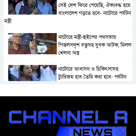
সেই দেশ ফিরে পেয়েছি, ঐক্যবদ্ধ হয়ে
বাংলাদেশ গড়তে হবে- নাটোরে পর্যটন
মন্ত্রী
নাটোরে মন্ত্রী-হুইপের পথসভায়
পিস্তলসদৃশ বস্তুসহ যুবক আটক, মিলল
খেলনা অস্ত্র
নাটোরে আবাসন ও চিকিৎসাসহ
ট্যুরিজম হাব তৈরি করা হবে- পর্যটন
মন্ত্রী
মান্দায় দেশীয় চোলাই মদ জব্দ ও
ধ্বংস, ইউপি চেয়ারম্যানের উপস্থিতিতে
আটক ব্যক্তিকে শাস্তি
শ্রীবরদীতে বৃদ্ধের ম’রদে’হ উদ্ধার,