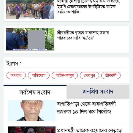
মান্দায় দেশীয় চোলাই মদ জব্দ ও ধ্বংস,
ইউপি চেয়ারম্যানের উপস্থিতিতে আটক
ব্যক্তিকে শাস্তি
শ্রীবরদীতে বৃদ্ধের ম’রদে’হ উদ্ধার,
পরিবারের দাবি ‘হ//ত্যা’
ট্যাগস :
অপরাধ
অভিযোগ
আইন-কানুন
শেরপুর
শ্রীবরদী
জনপ্রিয় সংবাদ
সর্বশেষ সংবাদ
বাগাতিপাড়া থেকে বাকপ্রতিবন্ধী
নজরুল ১৪ দিন ধরে নিখোঁজ
প্রধানমন্ত্রী তারেক রহমানের নেতৃত্বে