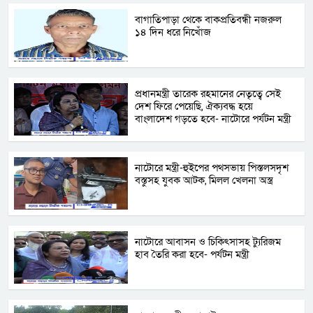
বাগাতিপাড়া থেকে বাকপ্রতিবন্ধী নজরুল
১৪ দিন ধরে নিখোঁজ
প্রধানমন্ত্রী তারেক রহমানের নেতৃত্বে সেই
দেশ ফিরে পেয়েছি, ঐক্যবদ্ধ হয়ে
বাংলাদেশ গড়তে হবে- নাটোরে পর্যটন মন্ত্রী
নাটোরে মন্ত্রী-হুইপের পথসভায় পিস্তলসদৃশ
বস্তুসহ যুবক আটক, মিলল খেলনা অস্ত্র
নাটোরে আবাসন ও চিকিৎসাসহ ট্যুরিজম
হাব তৈরি করা হবে- পর্যটন মন্ত্রী