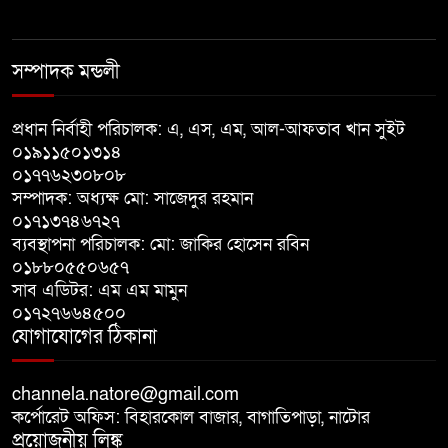
যাদের খবর কেউ রাখে না-বালিতেই
সম্পাদক মন্ডলী
যাদের জীবন-সংসার, কষ্ট আছে, দুঃখ
নেই
প্রধান নির্বাহী পরিচালক: এ, এস, এম, আল-আফতাব খান সুইট
০১৯১১৫০১৩১৪
মান্দায় আর্জেন্টিনার পতাকা নামাতে
০১৭৭৬২৩০৮০৮
গিয়ে বিদ্যুৎস্পৃষ্টে কিশোরের মৃত্যু
সম্পাদক: অধ্যক্ষ মো: সাজেদুর রহমান
০১৭১৩৭৪৬৭২৭
ব্যবস্থাপনা পরিচালক: মো: জাকির হোসেন রবিন
নলডাঙ্গায় প্রশাসনকে বৃদ্ধাঙ্গুলি দেখিয়ে
০১৮৮০৫৫০৬৫৭
পোনা মাছ নিধনের মহোৎসব
সাব এডিটর: এম এম মামুন
০১৭২৭৬৬৪৫০০
যোগাযোগের ঠিকানা
channela.natore@gmail.com
কর্পোরেট অফিস: বিহারকোল বাজার, বাগাতিপাড়া, নাটোর
প্রয়োজনীয় লিঙ্ক