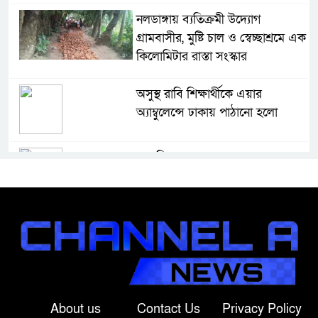
নলডাঙ্গায় ব্যতিক্রমী উদ্যোগ
গ্রামবাসীর, মুষ্টি চাল ও স্বেচ্ছাশ্রমে এক
কিলোমিটার রাস্তা সংস্কার
অসুস্থ রাবি শিক্ষার্থীকে এয়ার
অ্যাম্বুলেন্সে ঢাকায় পাঠানো হলো
বাগাতিপাড়ায় কপোতাক্ষ এক্সপ্রেসের
ধাক্কায় কীটনাশকবাহী পিকআপ চুরমার,
ক্ষতি প্রায় ৭ লাখ টাকা
পঞ্চগড়ে নিষিদ্ধ আওয়ামী লীগের পৌর
সভাপতি কাজী আল তারিক গ্রেপ্তার
পঞ্চগড়ে পুরনো মোটরসাইকেলের
About us
Contact Us
Privacy Policy
বাজারের আনুষ্ঠানিক কার্যক্রম শুরু