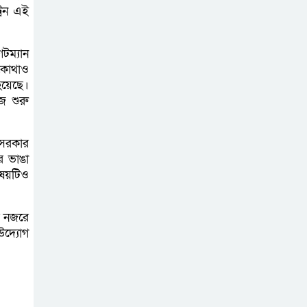
রেন এই
টম্যান
 কোথাও
 হয়েছে।
জ শুরু
 সরকার
র ভাঙা
বিষয়টিও
র নজরে
উদ্যোগ