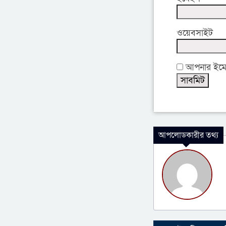
ওয়েবসাইট
আপনার ইমেইল
আপলোডকারীর তথ্য