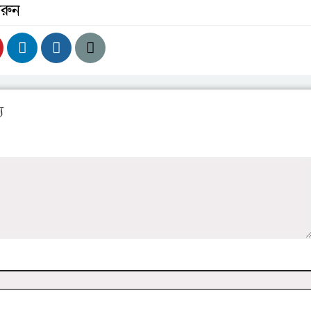
রুন
য