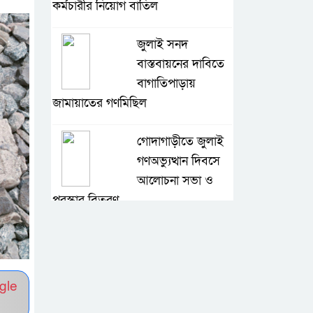
কর্মচারীর নিয়োগ বাতিল
জুলাই সনদ
বাস্তবায়নের দাবিতে
বাগাতিপাড়ায়
জামায়াতের গণমিছিল
গোদাগাড়ীতে জুলাই
গণঅভ্যুত্থান দিবসে
আলোচনা সভা ও
পুরস্কার বিতরণ
বাগাতিপাড়ায় নানা
আয়োজনে জুলাই
গণঅভ্যুত্থান
gle
দিবস-২০২৬ পালন