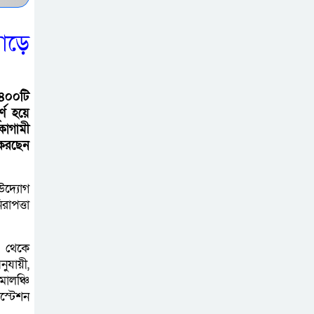
বড়াইগ্রামে জুলাই
সাড়ে
গণঅভ্যুত্থান দিবসে
আলোচনা সভা ও
প্রামাণ্যচিত্র প্রদর্শন
 ৪০০টি
র্ণ হয়ে
বাগাতিপাড়ায়
কাগামী
বাউয়েটে ‘জুলাই
করছেন
গণঅভ্যুত্থান দিবস’
পালিত
 উদ্যোগ
রাপত্তা
মান্দায় প্রধান
শিক্ষককে অবরু’দ্ধ
৩ থেকে
করে শিক্ষার্থীদের
ুযায়ী,
বিক্ষো’ভ, মোটরসাইকেলে আ/গুন
মালঞ্চি
লস্টেশন