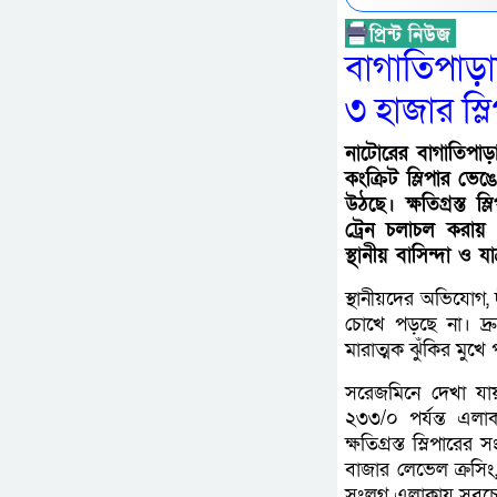
বাগাতিপাড়া
৩ হাজার স্লিপ
নাটোরের বাগাতিপাড়
কংক্রিট স্লিপার ভেঙ
উঠছে। ক্ষতিগ্রস্ত 
ট্রেন চলাচল করা
স্থানীয় বাসিন্দা ও যাত
স্থানীয়দের অভিযোগ, 
চোখে পড়ছে না। দ্রুত 
মারাত্মক ঝুঁকির মুখ
সরেজমিনে দেখা যা
২৩৩/০ পর্যন্ত এলা
ক্ষতিগ্রস্ত স্লিপারে
বাজার লেভেল ক্রসিং,
সংলগ্ন এলাকায় সবচেয়