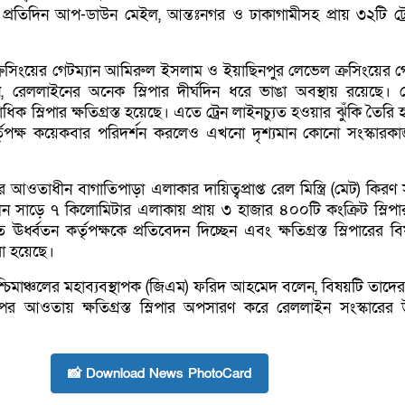
প্রতিদিন আপ-ডাউন মেইল, আন্তঃনগর ও ঢাকাগামীসহ প্রায় ৩২টি ট্
্রসিংয়ের গেটম্যান আমিরুল ইসলাম ও ইয়াছিনপুর লেভেল ক্রসিংয়ের গে
 রেললাইনের অনেক স্লিপার দীর্ঘদিন ধরে ভাঙা অবস্থায় রয়েছে।
ক স্লিপার ক্ষতিগ্রস্ত হয়েছে। এতে ট্রেন লাইনচ্যুত হওয়ার ঝুঁকি তৈরি
্তৃপক্ষ কয়েকবার পরিদর্শন করলেও এখনো দৃশ্যমান কোনো সংস্কারকা
আওতাধীন বাগাতিপাড়া এলাকার দায়িত্বপ্রাপ্ত রেল মিস্ত্রি (মেট) কিরণ
ধীন সাড়ে ৭ কিলোমিটার এলাকায় প্রায় ৩ হাজার ৪০০টি কংক্রিট স্লিপা
ঊর্ধ্বতন কর্তৃপক্ষকে প্রতিবেদন দিচ্ছেন এবং ক্ষতিগ্রস্ত স্লিপারের 
রা হয়েছে।
চিমাঞ্চলের মহাব্যবস্থাপক (জিএম) ফরিদ আহমেদ বলেন, বিষয়টি তাদে
পের আওতায় ক্ষতিগ্রস্ত স্লিপার অপসারণ করে রেললাইন সংস্কারের 
📸 Download News PhotoCard