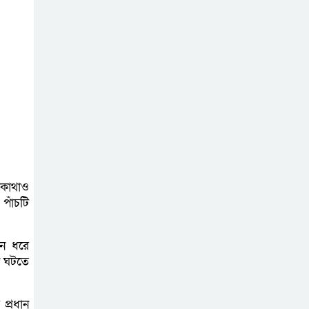
লালপুরে ত্রিমুখী
সংঘর্ষে নিহত ১,
আহত ২
বাগাতিপাড়ায় ভরা
বর্ষায়ও পানির সংকট,
দুশ্চিন্তায় আমন
চাষিরা!
বড়াইগ্রাম কেন্দ্রীয়
 কোথাও
প্রেসক্লাবের সভাপতি
পাঁচটি
পিকেএম আব্দুল বারী,
সম্পাদক দেলোয়ার হোসেন লাইফ
িন ধরে
া ঘটতে
প্রধান