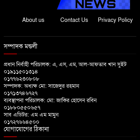
শ্রীবরদীতে বৃদ্ধের ম’রদে’হ উদ্ধার,
পরিবারের দাবি ‘হ//ত্যা’
About us
Contact Us
Privacy Policy
শেরপুরের সীমান্তে বিজিবির অভিযানে
৮১ লাখ টাকার ভারতীয় ওষুধ জব্দ
সম্পাদক মন্ডলী
বাঘায় খেলনা পিস্তল দেখিয়ে
প্রধান নির্বাহী পরিচালক: এ, এস, এম, আল-আফতাব খান সুইট
চাঁদাবাজির অভিযোগ, বাগাতিপাড়ার
০১৯১১৫০১৩১৪
দুই যুবক গণধোলাইয়ের পর আটক
০১৭৭৬২৩০৮০৮
সম্পাদক: অধ্যক্ষ মো: সাজেদুর রহমান
পঞ্চগড়ে ১০ দফা দাবিতে ১১ দলীয়
০১৭১৩৭৪৬৭২৭
ব্যবস্থাপনা পরিচালক: মো: জাকির হোসেন রবিন
ঐক্যজোটের বিক্ষোভ, প্রধানমন্ত্রীর
০১৮৮০৫৫০৬৫৭
কাছে স্মারকলিপি
সাব এডিটর: এম এম মামুন
০১৭২৭৬৬৪৫০০
বাগাতিপাড়ায় স্বামীর মৃত্যুর আধা
যোগাযোগের ঠিকানা
ঘণ্টার ব্যবধানে স্ত্রীরও মৃত্যু, শোকে