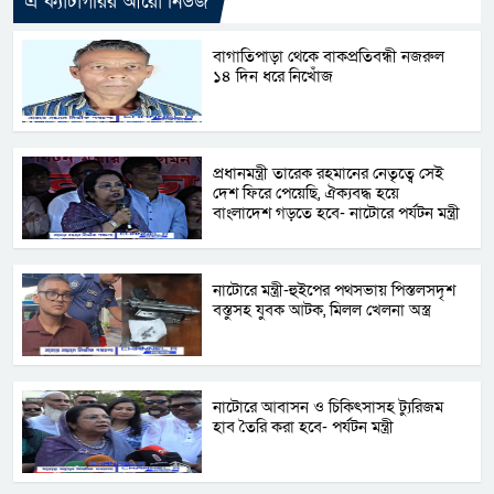
এ ক্যাটাগরির আরো নিউজ
বাগাতিপাড়া থেকে বাকপ্রতিবন্ধী নজরুল
১৪ দিন ধরে নিখোঁজ
প্রধানমন্ত্রী তারেক রহমানের নেতৃত্বে সেই
দেশ ফিরে পেয়েছি, ঐক্যবদ্ধ হয়ে
বাংলাদেশ গড়তে হবে- নাটোরে পর্যটন মন্ত্রী
নাটোরে মন্ত্রী-হুইপের পথসভায় পিস্তলসদৃশ
বস্তুসহ যুবক আটক, মিলল খেলনা অস্ত্র
নাটোরে আবাসন ও চিকিৎসাসহ ট্যুরিজম
হাব তৈরি করা হবে- পর্যটন মন্ত্রী