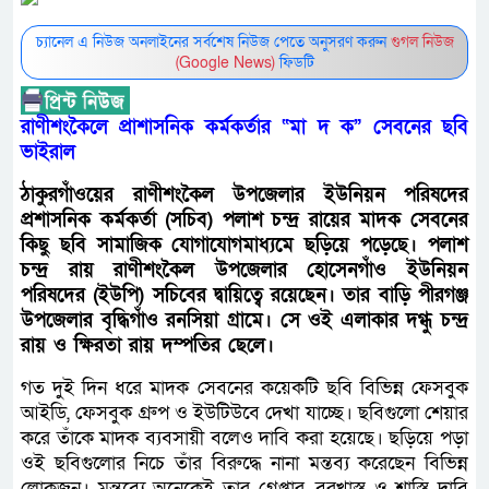
চ্যানেল এ নিউজ অনলাইনের সর্বশেষ নিউজ পেতে অনুসরণ করুন
গুগল নিউজ
(Google News)
ফিডটি
রাণীশংকৈলে প্রাশাসনিক কর্মকর্তার “মা দ ক” সেবনের ছবি
ভাইরাল
ঠাকুরগাঁওয়ের রাণীশংকৈল উপজেলার ইউনিয়ন পরিষদের
প্রশাসনিক কর্মকর্তা (সচিব) পলাশ চন্দ্র রায়ের মাদক সেবনের
কিছু ছবি সামাজিক যোগাযোগমাধ্যমে ছড়িয়ে পড়েছে। পলাশ
চন্দ্র রায় রাণীশংকৈল উপজেলার হোসেনগাঁও ইউনিয়ন
পরিষদের (ইউপি) সচিবের দ্বায়িত্বে রয়েছেন। তার বাড়ি পীরগঞ্জ
উপজেলার বৃদ্ধিগাঁও রনসিয়া গ্রামে। সে ওই এলাকার দগ্ধু চন্দ্র
রায় ও ক্ষিরতা রায় দম্পতির ছেলে।
গত দুই দিন ধরে মাদক সেবনের কয়েকটি ছবি বিভিন্ন ফেসবুক
আইডি, ফেসবুক গ্রুপ ও ইউটিউবে দেখা যাচ্ছে। ছবিগুলো শেয়ার
করে তাঁকে মাদক ব্যবসায়ী বলেও দাবি করা হয়েছে। ছড়িয়ে পড়া
ওই ছবিগুলোর নিচে তাঁর বিরুদ্ধে নানা মন্তব্য করেছেন বিভিন্ন
লোকজন। মন্তব্যে অনেকেই তার গ্রেপ্তার, বরখাস্ত ও শাস্তি দাবি