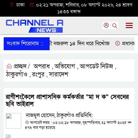
ঢাকা
০২:২১ অপরাহ্ন, শনিবার, ০৮ অগাস্ট ২০২৬, ২৪ শ্রাবণ
১৪৩৩ বঙ্গাব্দ
াড়া থেকে বাকপ্রতিবন্ধী নজরুল ১৪ দিন ধরে নিখোঁজ
সংবাদ শিরোনাম ::
প্রধানমন্ত্
প্রচ্ছদ /
অপরাধ
অভিযোগ
আপডেট নিউজ
,
,
,
ঠাকুরগাঁও
রংপুর
সারাদেশ
,
,
রাণীশংকৈলে প্রাশাসনিক কর্মকর্তার “মা দ ক” সেবনের
ছবি ভাইরাল
নাজমুল হোসেন, ঠাকুরগাঁও প্রতিনিধি:
আপডেট সময় : ০২:০২:১৮ অপরাহ্ন, বৃহস্পতিবার, ২১ অগাস্ট ২০২৫
৪৭৯ বার পড়া হয়েছে