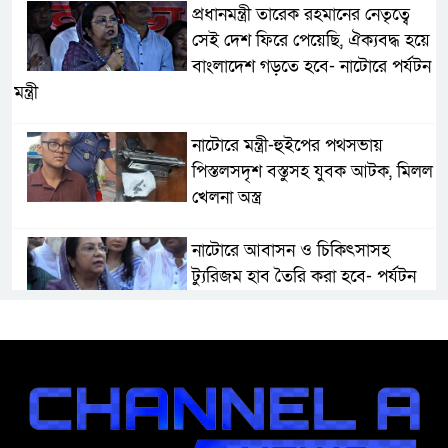
প্রধানমন্ত্রী তারেক রহমানের নেতৃত্বে
সেই দেশ ফিরে পেয়েছি, ঐক্যবদ্ধ হয়ে
বাংলাদেশ গড়তে হবে- নাটোরে পর্যটন
মন্ত্রী
নাটোরে মন্ত্রী-হুইপের পথসভায়
পিস্তলসদৃশ বস্তুসহ যুবক আটক, মিলল
খেলনা অস্ত্র
নাটোরে আবাসন ও চিকিৎসাসহ
ট্যুরিজম হাব তৈরি করা হবে- পর্যটন
মন্ত্রী
মান্দায় দেশীয় চোলাই মদ জব্দ ও
ধ্বংস, ইউপি চেয়ারম্যানের উপস্থিতিতে
আটক ব্যক্তিকে শাস্তি