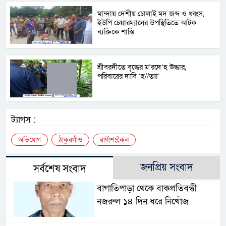
মান্দায় দেশীয় চোলাই মদ জব্দ ও ধ্বংস,
ইউপি চেয়ারম্যানের উপস্থিতিতে আটক
ব্যক্তিকে শাস্তি
শ্রীবরদীতে বৃদ্ধের ম’রদে’হ উদ্ধার,
পরিবারের দাবি ‘হ//ত্যা’
ট্যাগস :
অভিযোগ
ঠাকুরগাঁও
রাণীশংকৈল
জনপ্রিয় সংবাদ
সর্বশেষ সংবাদ
বাগাতিপাড়া থেকে বাকপ্রতিবন্ধী
নজরুল ১৪ দিন ধরে নিখোঁজ