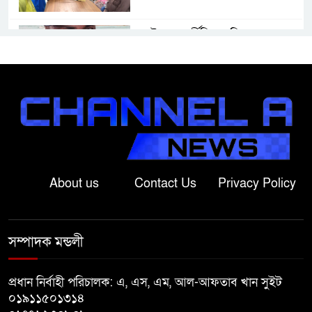
বড়াইগ্রামে দুর্নীতির অভিযোগে প্রধান
শিক্ষক বরখাস্ত, তিন কর্মচারীর নিয়োগ
বাতিল
জুলাই সনদ বাস্তবায়নের দাবিতে
বাগাতিপাড়ায় জামায়াতের গণমিছিল
গোদাগাড়ীতে জুলাই গণঅভ্যুত্থান
About us
Contact Us
Privacy Policy
দিবসে আলোচনা সভা ও পুরস্কার
বিতরণ
সম্পাদক মন্ডলী
বাগাতিপাড়ায় নানা আয়োজনে জুলাই
গণঅভ্যুত্থান দিবস-২০২৬ পালন
প্রধান নির্বাহী পরিচালক: এ, এস, এম, আল-আফতাব খান সুইট
০১৯১১৫০১৩১৪
বড়াইগ্রামে জুলাই গণঅভ্যুত্থান দিবসে