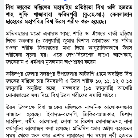
বিশ্ব জাকের মঞ্জিলের মহামহিম প্রতিষ্ঠাতা বিশ্ব ওলি হজরত
শাহ সুফি খাজাবাবা ফরিদপুরী (কু.ছে.আ.) কেবলাজান
ছাহেবের মহাপবিত্র বিশ্ব উরস শরীফ শুরু হয়েছে।
প্রতিবছরের মতো এবারও সাম্য, শান্তি ও ঐক্যের বার্তা ছড়িয়ে
দিতে শুক্রবার (৯ জানুয়ারি) জুমার বিশাল জামাতের পর পবিত্র
রওজা শরীফ জিয়ারতের মধ্য দিয়ে আনুষ্ঠানিকভাবে উরস
শরীফের সূচনা হয়। এতে দেশ-বিদেশের লাখো আশেকান,
জাকেরান ও ধর্মপ্রাণ মুসলমান অংশগ্রহণ করেন।
ফরিদপুর জেলার সদরপুর উপজেলার আটরশি গ্রামে অবস্থিত বিশ্ব
জাকের মঞ্জিলে চার দিনব্যাপী এ উরস শরীফ ১০, ১১, ১২ ও ১৩
জানুয়ারি অনুষ্ঠিত হচ্ছে। মঙ্গলবার (১৩ জানুয়ারি) আখেরি
মোনাজাতের মধ্য দিয়ে বিশ্ব উরস শরীফের সমাপ্তি ঘটবে।
উরস উপলক্ষে বিশ্ব জাকের মঞ্জিলকে নান্দনিক আলোকসজ্জায়
সাজানো হয়েছে। ইবাদত-বন্দেগি, জিকির-আজকার, মিলাদ
মাহফিল, ধর্মীয় আলোচনা, দোয়া ও বিশেষ মোনাজাতসহ নানা
কর্মসূচির আয়োজন করা হয়েছে। প্রতিদিন ভোর ৩টায় রহমতের
সময় থেকে শুরু করে এশার নামাজের পর দয়াল নবী হজরত