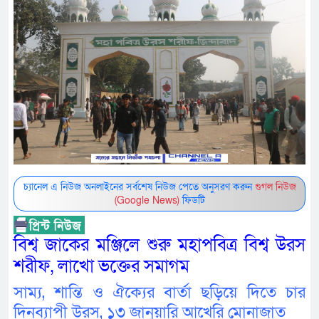
চ্যানেল এ নিউজ অনলাইনের সর্বশেষ নিউজ পেতে অনুসরণ করুন
গুগল নিউজ
(Google News)
ফিডটি
বিশ্ব জাকের মঞ্জিলে শুরু মহাপবিত্র বিশ্ব উরস
শরীফ, লাখো ভক্তের সমাগম
সাম্য, শান্তি ও ঐক্যের বার্তা ছড়িয়ে দিতে চার
দিনব্যাপী উরস, ১৩ জানুয়ারি আখেরি মোনাজাত