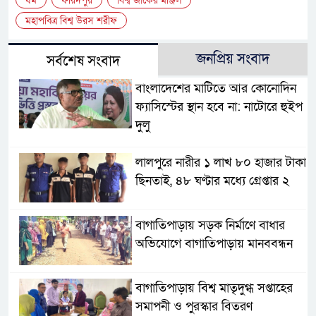
ধর্ম
ফরিদপুর
বিশ্ব জাকের মঞ্জিল
মহাপবিত্র বিশ্ব উরস শরীফ
জনপ্রিয় সংবাদ
সর্বশেষ সংবাদ
বাংলাদেশের মাটিতে আর কোনোদিন
ফ্যাসিস্টের স্থান হবে না: নাটোরে হুইপ
দুলু
লালপুরে নারীর ১ লাখ ৮০ হাজার টাকা
ছিনতাই, ৪৮ ঘণ্টার মধ্যে গ্রেপ্তার ২
বাগাতিপাড়ায় সড়ক নির্মাণে বাধার
অভিযোগে বাগাতিপাড়ায় মানববন্ধন
বাগাতিপাড়ায় বিশ্ব মাতৃদুগ্ধ সপ্তাহের
সমাপনী ও পুরস্কার বিতরণ