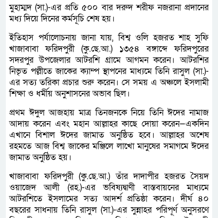
মুহাম্মদ (সা.)-এর প্রতি ৫০০ বার দরুদ শরীফ নজরানা প্রদানের
মধ্য দিয়ে দিনের কর্মসূচি শেষ হয়।
ইতিহাস পর্যালোচনায় জানা যায়, বিশ্ব ওলি হজরত শাহ সুফি
খাজাবাবা ফরিদপুরী (কু.ছে.আ.) ১৩৫৪ বঙ্গাব্দে ফরিদপুরের
সদরপুর উপজেলার আটরশি গ্রামে আগমন করেন। আটরশির
নিভৃত পল্লীতে জাকের ক্যাম্প স্থাপনের মাধ্যমে তিনি রাসুল (সা.)-
এর সত্য তরিকা প্রচার শুরু করেন। সে সময় এ অঞ্চলে ইসলামী
শিক্ষা ও ধর্মীয় অনুশাসনের অভাব ছিল।
প্রথম ঈদুল আজহায় মাত্র তিনজনকে নিয়ে তিনি ঈদের নামাজ
আদায় করেন এবং মহান আল্লাহর কাছে দোয়া করেন—একদিন
এখানে বিশাল ঈদের জামাত অনুষ্ঠিত হবে। আল্লাহর অশেষ
রহমতে আজ বিশ্ব জাকের মঞ্জিলে লাখো মানুষের সমাগমে ঈদের
জামাত অনুষ্ঠিত হয়।
খাজাবাবা ফরিদপুরী (কু.ছে.আ.) তাঁর দাদাপীর হজরত সৈয়দ
ওয়াজেদ আলী (রহ.)-এর ভবিষ্যদ্বাণী বাস্তবায়নের মাধ্যমে
আটরশিতে ইসলামের সত্য আদর্শ প্রতিষ্ঠা করেন। দীর্ঘ ৪০
বছরের সাধনায় তিনি রাসুল (সা.)-এর সুন্নাহর পরিপূর্ণ অনুসরণে