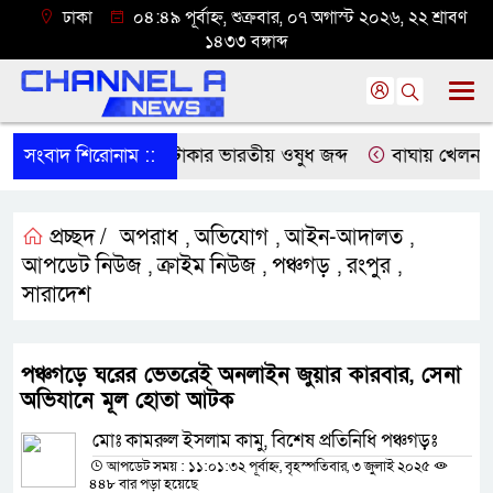
ঢাকা
০৪:৪৯ পূর্বাহ্ন, শুক্রবার, ০৭ অগাস্ট ২০২৬, ২২ শ্রাবণ
১৪৩৩ বঙ্গাব্দ
বির অভিযানে ৮১ লাখ টাকার ভারতীয় ওষুধ জব্দ
সংবাদ শিরোনাম ::
বাঘায় খেলনা পি
প্রচ্ছদ /
অপরাধ
অভিযোগ
আইন-আদালত
,
,
,
আপডেট নিউজ
ক্রাইম নিউজ
পঞ্চগড়
রংপুর
,
,
,
,
সারাদেশ
পঞ্চগড়ে ঘরের ভেতরেই অনলাইন জুয়ার কারবার, সেনা
অভিযানে মূল হোতা আটক
মোঃ কামরুল ইসলাম কামু, বিশেষ প্রতিনিধি পঞ্চগড়ঃ
আপডেট সময় : ১১:০১:৩২ পূর্বাহ্ন, বৃহস্পতিবার, ৩ জুলাই ২০২৫
৪৪৮ বার পড়া হয়েছে