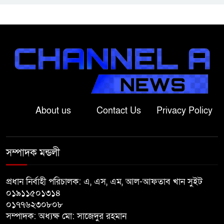
বাগাতিপাড়ায় স্বামীর মৃত্যুর আধা
ঘণ্টার ব্যবধানে স্ত্রীরও মৃত্যু, শোকে
স্তব্ধ এলাকা!
বাংলাদেশের মাটিতে আর কোনোদিন
ফ্যাসিস্টের স্থান হবে না: নাটোরে হুইপ
দুলু
About us
Contact Us
Privacy Policy
লালপুরে নারীর ১ লাখ ৮০ হাজার টাকা
ছিনতাই, ৪৮ ঘণ্টার মধ্যে গ্রেপ্তার ২
সম্পাদক মন্ডলী
বাগাতিপাড়ায় সড়ক নির্মাণে বাধার
অভিযোগে বাগাতিপাড়ায় মানববন্ধন
প্রধান নির্বাহী পরিচালক: এ, এস, এম, আল-আফতাব খান সুইট
০১৯১১৫০১৩১৪
০১৭৭৬২৩০৮০৮
বাগাতিপাড়ায় বিশ্ব মাতৃদুগ্ধ সপ্তাহের
সম্পাদক: অধ্যক্ষ মো: সাজেদুর রহমান
সমাপনী ও পুরস্কার বিতরণ