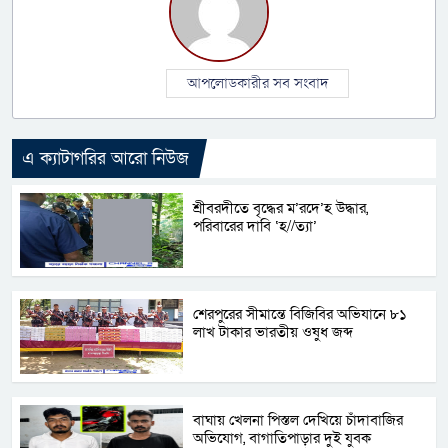
আপলোডকারীর সব সংবাদ
এ ক্যাটাগরির আরো নিউজ
শ্রীবরদীতে বৃদ্ধের ম’রদে’হ উদ্ধার,
পরিবারের দাবি ‘হ//ত্যা’
শেরপুরের সীমান্তে বিজিবির অভিযানে ৮১
লাখ টাকার ভারতীয় ওষুধ জব্দ
বাঘায় খেলনা পিস্তল দেখিয়ে চাঁদাবাজির
অভিযোগ, বাগাতিপাড়ার দুই যুবক