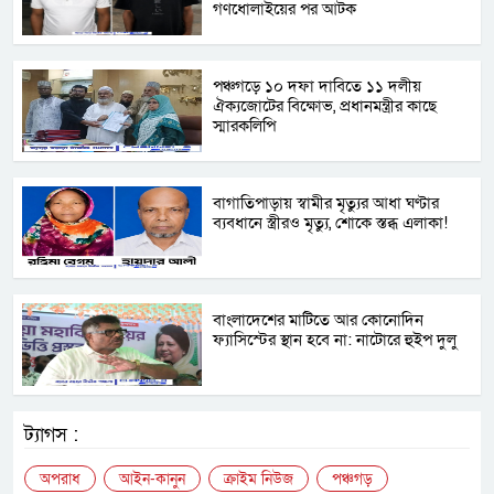
গণধোলাইয়ের পর আটক
পঞ্চগড়ে ১০ দফা দাবিতে ১১ দলীয়
ঐক্যজোটের বিক্ষোভ, প্রধানমন্ত্রীর কাছে
স্মারকলিপি
বাগাতিপাড়ায় স্বামীর মৃত্যুর আধা ঘণ্টার
ব্যবধানে স্ত্রীরও মৃত্যু, শোকে স্তব্ধ এলাকা!
বাংলাদেশের মাটিতে আর কোনোদিন
ফ্যাসিস্টের স্থান হবে না: নাটোরে হুইপ দুলু
ট্যাগস :
অপরাধ
আইন-কানুন
ক্রাইম নিউজ
পঞ্চগড়