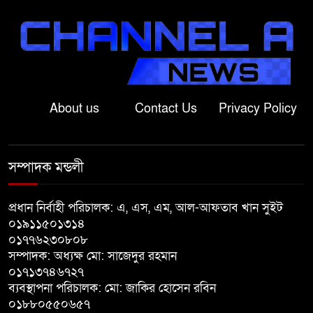
শ্রীবরদীতে বৃদ্ধের ম’রদে’হ উদ্ধার,
পরিবারের দাবি ‘হ//ত্যা’
শেরপুরের সীমান্তে বিজিবির অভিযানে
৮১ লাখ টাকার ভারতীয় ওষুধ জব্দ
About us
Contact Us
Privacy Policy
বাঘায় খেলনা পিস্তল দেখিয়ে
চাঁদাবাজির অভিযোগ, বাগাতিপাড়ার
সম্পাদক মন্ডলী
দুই যুবক গণধোলাইয়ের পর আটক
প্রধান নির্বাহী পরিচালক: এ, এস, এম, আল-আফতাব খান সুইট
পঞ্চগড়ে ১০ দফা দাবিতে ১১ দলীয়
০১৯১১৫০১৩১৪
ঐক্যজোটের বিক্ষোভ, প্রধানমন্ত্রীর
০১৭৭৬২৩০৮০৮
কাছে স্মারকলিপি
সম্পাদক: অধ্যক্ষ মো: সাজেদুর রহমান
০১৭১৩৭৪৬৭২৭
বাগাতিপাড়ায় স্বামীর মৃত্যুর আধা
ব্যবস্থাপনা পরিচালক: মো: জাকির হোসেন রবিন
ঘণ্টার ব্যবধানে স্ত্রীরও মৃত্যু, শোকে
০১৮৮০৫৫০৬৫৭