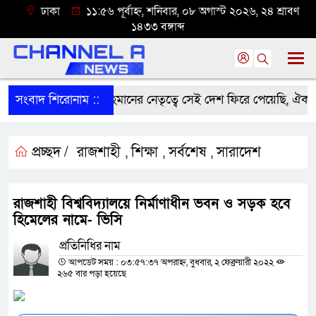
ঢাকা
১১:৫৬ পূর্বাহ্ন, শনিবার, ০৮ অগাস্ট ২০২৬, ২৪ শ্রাবণ
১৪৩৩ বঙ্গাব্দ
প্রধানমন্ত্রী তারেক রহমানের নেতৃত্বে সেই দেশ ফিরে পেয়েছি, ঐক্যবদ্ধ 
সংবাদ শিরোনাম ::
প্রচ্ছদ /
রাজশাহী
শিক্ষা
সর্বশেষ
সারাদেশ
,
,
,
রাজশাহী বিশ্ববিদ্যালয়ে নির্মাণাধীন ভবন ও সড়ক হবে
হিমেলের নামে- ভিসি
প্রতিনিধির নাম
আপডেট সময় : ০৩:৫৭:৩৭ অপরাহ্ন, বুধবার, ২ ফেব্রুয়ারী ২০২২
২৬৫ বার পড়া হয়েছে