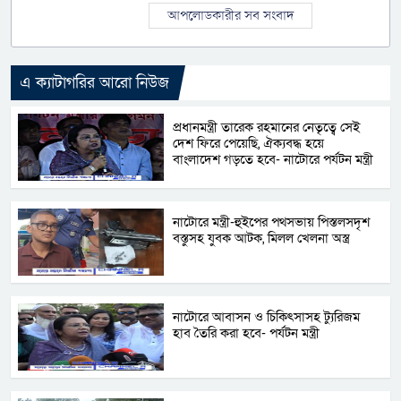
আপলোডকারীর সব সংবাদ
এ ক্যাটাগরির আরো নিউজ
প্রধানমন্ত্রী তারেক রহমানের নেতৃত্বে সেই
দেশ ফিরে পেয়েছি, ঐক্যবদ্ধ হয়ে
বাংলাদেশ গড়তে হবে- নাটোরে পর্যটন মন্ত্রী
নাটোরে মন্ত্রী-হুইপের পথসভায় পিস্তলসদৃশ
বস্তুসহ যুবক আটক, মিলল খেলনা অস্ত্র
নাটোরে আবাসন ও চিকিৎসাসহ ট্যুরিজম
হাব তৈরি করা হবে- পর্যটন মন্ত্রী