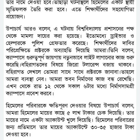
তার নামে দেওয়া হবে।তাছাড়া ঘটনাস্থলে হিমেলের একটি স্থায়ী
স্মৃতিফলক তৈরি করা হবে। এতে শিক্ষার্থীদের সহযোগিতা
প্রয়োজন।
উপাচার্য আরও বলেন, এ ঘটনায় বিশ্ববিদ্যালয় প্রশাসনের পক্ষ
থেকে মামলা দায়ের করা হয়েছে। ইতোমধ্যে ড্রাইভার ও
হেল্পারকে পুলিশ গ্রেফতার করেছে। শিক্ষার্থীদের দাবির
পরিপ্রেক্ষিতে প্রক্টরকে অব্যাহতি দিয়েছি আমরা।তিনি বলেন,
ক্যাম্পাসে গুরুত্বপূর্ণ জায়গায় নতুনভাবে লাইট লাগানোর কাজ শুরু
করেছি।বহিরাগতদের বিষয়ে জিরো টলারেন্স বজায় থাকবে।
বহিরাগত দেখলে তোমরা সাথে সাথে প্রক্টরকে জানাবা।তাহলে
আমরা ব্যবস্থা নেব। আমরা ভবন নির্মাণের কাজ বন্ধ রেখেছি।
এখন থেকে রাত ১২ থেকে সকাল ৬টার মধ্যে নির্মাণসামগ্রী
ক্যাম্পাসে প্রবেশ করবে।
হিমেলের পরিবারকে ক্ষতিপূরণ দেওয়ার বিষয়ে উপাচার্য বলেন,
আমরা হিমেলের মায়ের কাছে ৫ লাখ টাকার চেক দিয়েছি। তার
মায়ের নামে একটা অ্যাকাউন্ট খুলে দিয়েছি। হিমেলের পরিবারের
জন্য প্রতিমাসে তার মায়ের অ্যাকাউন্টে ৩০-৩৫ হাজার টাকা
দেওয়া হবে।