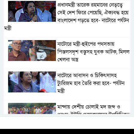
প্রধানমন্ত্রী তারেক রহমানের নেতৃত্বে
সেই দেশ ফিরে পেয়েছি, ঐক্যবদ্ধ হয়ে
বাংলাদেশ গড়তে হবে- নাটোরে পর্যটন
মন্ত্রী
নাটোরে মন্ত্রী-হুইপের পথসভায়
পিস্তলসদৃশ বস্তুসহ যুবক আটক, মিলল
খেলনা অস্ত্র
নাটোরে আবাসন ও চিকিৎসাসহ
ট্যুরিজম হাব তৈরি করা হবে- পর্যটন
মন্ত্রী
মান্দায় দেশীয় চোলাই মদ জব্দ ও
ধ্বংস, ইউপি চেয়ারম্যানের উপস্থিতিতে
আটক ব্যক্তিকে শাস্তি