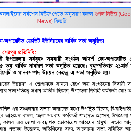
 অনলাইনের সর্বশেষ নিউজ পেতে অনুসরণ করুন
গুগল নিউজ (Goo
News)
ফিডটি
-অপারেটিভ ক্রেডিট ইউনিয়নের বার্ষিক সভা অনুষ্ঠিত!
, শেরপুর প্রতিনিধি:
তী উপজেলার সর্ববৃহৎ সমবায়ী সংগঠন আদর্শ কো-অপারেটিভ ক্
তম বার্ষিক সাধারণ সভা অনুষ্ঠিত হয়েছে। বৃহস্পতিবার ২১মার্চ
রিসোর্ট ও মানবসম্পদ উন্নয়ন কেন্দ্র্রে এ সভা অনুষ্ঠিত হয়।
 সমবায়ের উন্নয়ন” এ শ্লোগানকে সামনে রেখে অত্র সংগঠনের বিদায়ী 
 সভাপতিত্বে প্রধান অতিথি ছিলেন, উপজেলা নির্বাহী কর্মকর্তা মোঃ আব্
 রশিদ এর সঞ্চালনায় সভায় অন্যানের মধ্যে উপস্থিত ছিলেন, ঝিনাইগাতী
তা বছির আহমেদ বাদল, জেলা সমবায় কর্মকর্তা শাহাদত হোসেন, উপজেলা
জামান, কালব এর জেলা ব্যবস্থাপক তোফায়েল আহমেদ প্রমুখ। সভায় আনুষ
ায় পতাকা উত্তোলন, অতিথিদের বরণ, আলোচনা সভা, সমিতির আয়