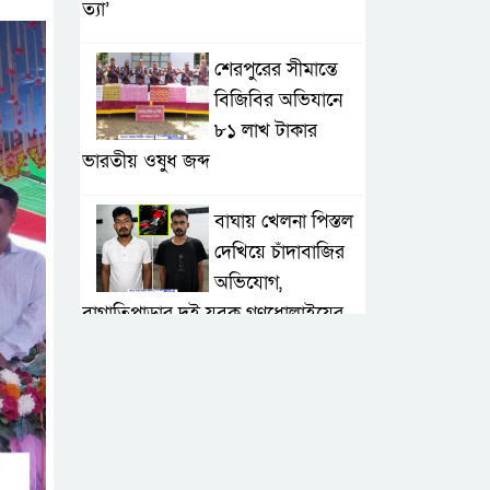
ত্যা’
শেরপুরের সীমান্তে
বিজিবির অভিযানে
৮১ লাখ টাকার
ভারতীয় ওষুধ জব্দ
বাঘায় খেলনা পিস্তল
দেখিয়ে চাঁদাবাজির
অভিযোগ,
বাগাতিপাড়ার দুই যুবক গণধোলাইয়ের
পর আটক
পঞ্চগড়ে ১০ দফা
দাবিতে ১১ দলীয়
ঐক্যজোটের বিক্ষোভ,