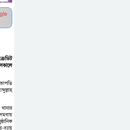
প্রধানমন্ত্রীর কাছে স্মারকলিপি
gle
বাগাতিপাড়ায় স্বামীর
মৃত্যুর আধা ঘণ্টার
ব্যবধানে স্ত্রীরও মৃত্যু,
শোকে স্তব্ধ এলাকা!
বাংলাদেশের মাটিতে
রেডিট
 সকালে
আর কোনোদিন
ফ্যাসিস্টের স্থান হবে
না: নাটোরে হুইপ দুলু
সভাপতি
দুল্লাহ
লালপুরে নারীর ১
লাখ ৮০ হাজার টাকা
 থানার
ছিনতাই, ৪৮ ঘণ্টার
 সমবায়
্ঠানিক
মধ্যে গ্রেপ্তার ২
-ব্যায়