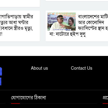
াগাতিপাড়ায় স্বামীর
বাংলাদেশের মাট
ৃত্যুর আধা ঘণ্টার
আর কোনোদিন
্যবধানে স্ত্রীরও মৃত্যু,
ফ্যাসিস্টের স্থান 
া!
না: নাটোরে হুইপ দুলু
About us
Contact Us
যোগাযোগের ঠিকানা
প্