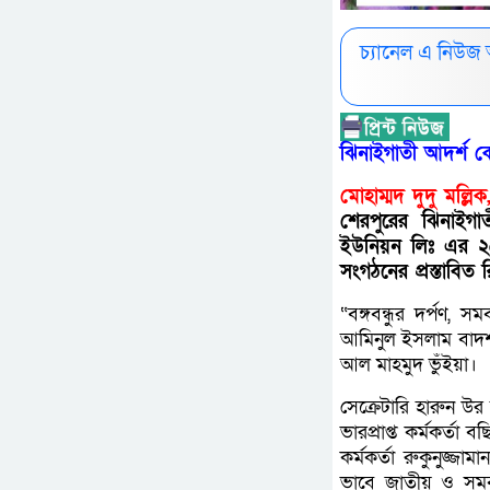
চ্যানেল এ নিউজ
ঝিনাইগাতী আদর্শ কো
মোহাম্মদ দুদু মল্লিক
শেরপুরের ঝিনাইগা
ইউনিয়ন লিঃ এর ২৫ 
সংগঠনের প্রস্তাবিত 
“বঙ্গবন্ধুর দর্পণ,
আমিনুল ইসলাম বাদশা’র
আল মাহমুদ ভুঁইয়া।
সেক্রেটারি হারুন উর
ভারপ্রাপ্ত কর্মকর্
কর্মকর্তা রুকুনুজ্
ভাবে জাতীয় ও সমব