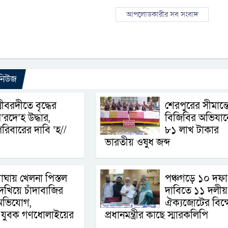
আপলোডকারীর সব সংবাদ
 নিউজ
্রীবরদীতে বৃদ্ধের
শেরপুরের সীমান্ত
’রদে’হ উদ্ধার,
বিজিবির অভিযান
রিবারের দাবি ‘হ//
৮১ লাখ টাকার
ভারতীয় ওষুধ জব্দ
াঘায় খেলনা পিস্তল
পঞ্চগড়ে ১০ দফা
েখিয়ে চাঁদাবাজির
দাবিতে ১১ দলীয়
অভিযোগ,
ঐক্যজোটের বিক্
ই যুবক গণধোলাইয়ের
প্রধানমন্ত্রীর কাছে স্মারকলিপি