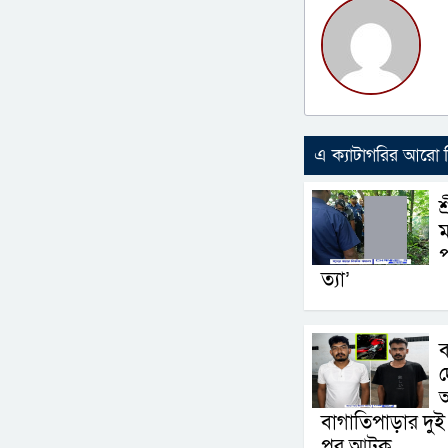
এ ক্যাটাগরির আরো
শ
ম
প
ত্যা’
ব
দ
বাগাতিপাড়ার দু
পর আটক