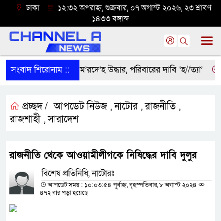
ঢাকা
১২:৩২ অপরাহ্ন, শুক্রবার, ০৭ অগাস্ট ২০২৬, ২৩ শ্রাবণ
১৪৩৩ বঙ্গাব্দ
সংবাদ শিরোনাম ::
শ্রীবরদীতে বৃদ্ধের ম’রদে’হ উদ্ধার, পরিবারের দাবি ‘হ//ত্যা’
শের
প্রচ্ছদ /
আপডেট নিউজ
নাটোর
রাজনীতি
,
,
,
রাজশাহী
সারাদেশ
,
রাজনীতি থেকে আওয়ামীলীগকে নিষিদ্ধের দাবি দুলুর
বিশেষ প্রতিনিধি, নাটোরঃ
আপডেট সময় : ১০:০৩:৫৪ পূর্বাহ্ন, বৃহস্পতিবার, ৮ অগাস্ট ২০২৪
৪৭২ বার পড়া হয়েছে