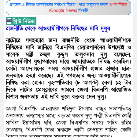
চ্যানেল এ নিউজ অনলাইনের সর্বশেষ নিউজ পেতে অনুসরণ করুন
গুগল নিউজ
(Google News)
ফিডটি
রাজনীতি থেকে আওয়ামীলীগকে নিষিদ্ধের দাবি দুলুর
নাটোরে গণহত্যার জন্য রাজনীতি থেকে আওয়ামীলীগকে
নিষিদ্ধের দাবি জানিয়ে বিএনপির চেয়ারপার্সনের উপদেষ্টা ও
সাবেক মন্ত্রী রুহুল কুদ্দুস তালুকদার দুলু বলেছেন,
আওয়ামীলীগ যুদ্ধাপরাধের দায়ে জামায়াতকে নিষিদ্ধ করেছিল।
কোটা আন্দোলনের সময় আওয়ামীলীগ হাজার হাজার ছাত্র-
জনতাকে হত্যা করেছে। এই গণহত্যার জন্য আওয়ামীলীগেকে
নিষিদ্ধ করা হোক। বৃহস্পতিবার (৮ আগস্ট) বেলা ১২ টার
দিকে নাটোর প্রেসক্লাবের সামনে জেলা বিএনপি আয়োজিত
বিশাল জনসভায় এই দাবি তুলে বক্তব্য দেন দুলু।
জেলা বিএনপির আহ্বায়ক শহিদুল ইসলাম বাচ্চুর সভাপতিত্বে
জনসভায় অন্যান্যের মধ্যে বক্তৃতা করেন দুলু পত্মী বিএনপি নেত্রী
সাবিনা ইয়াসমিন ছবি, জেলা বিএনপির সদস্য সচিব রহিম
নেওয়াজ, বিএনপি নেতা ফরহাদ আলী দেওয়ান শাহিন, কোটা
বৈষম্য ছাত্র আন্দোলনের সমন্বায়ক মোহম্মদ জনি প্রমুখ।