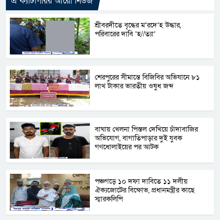
এ ক্যাটাগরির আরো নিউজ
শ্রীবরদীতে বৃদ্ধের ম’রদে’হ উদ্ধার,
পরিবারের দাবি ‘হ//ত্যা’
শেরপুরের সীমান্তে বিজিবির অভিযানে ৮১
লাখ টাকার ভারতীয় ওষুধ জব্দ
বাঘায় খেলনা পিস্তল দেখিয়ে চাঁদাবাজির
অভিযোগ, বাগাতিপাড়ার দুই যুবক
গণধোলাইয়ের পর আটক
পঞ্চগড়ে ১০ দফা দাবিতে ১১ দলীয়
ঐক্যজোটের বিক্ষোভ, প্রধানমন্ত্রীর কাছে
স্মারকলিপি