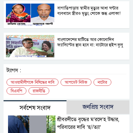
বাগাতিপাড়ায় স্বামীর মৃত্যুর আধা ঘণ্টার
ব্যবধানে স্ত্রীরও মৃত্যু, শোকে স্তব্ধ এলাকা!
বাংলাদেশের মাটিতে আর কোনোদিন
ফ্যাসিস্টের স্থান হবে না: নাটোরে হুইপ দুলু
ট্যাগস :
আওয়ামীলীগকে নিষিদ্ধের দাবি
আপডেট নিউজ
নাটোর
বিএনপি
রাজনীতি
জনপ্রিয় সংবাদ
সর্বশেষ সংবাদ
শ্রীবরদীতে বৃদ্ধের ম’রদে’হ উদ্ধার,
পরিবারের দাবি ‘হ//ত্যা’