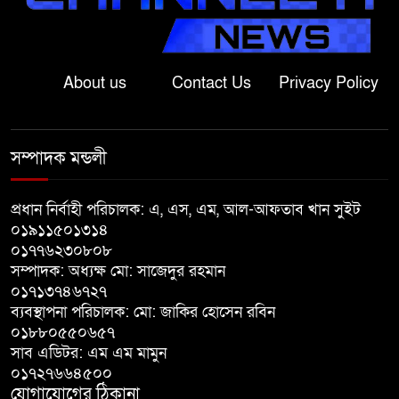
ফ্যাসিস্টের স্থান হবে না: নাটোরে হুইপ
দুলু
About us
Contact Us
Privacy Policy
লালপুরে নারীর ১ লাখ ৮০ হাজার টাকা
ছিনতাই, ৪৮ ঘণ্টার মধ্যে গ্রেপ্তার ২
সম্পাদক মন্ডলী
বাগাতিপাড়ায় সড়ক নির্মাণে বাধার
অভিযোগে বাগাতিপাড়ায় মানববন্ধন
প্রধান নির্বাহী পরিচালক: এ, এস, এম, আল-আফতাব খান সুইট
০১৯১১৫০১৩১৪
০১৭৭৬২৩০৮০৮
বাগাতিপাড়ায় বিশ্ব মাতৃদুগ্ধ সপ্তাহের
সম্পাদক: অধ্যক্ষ মো: সাজেদুর রহমান
সমাপনী ও পুরস্কার বিতরণ
০১৭১৩৭৪৬৭২৭
ব্যবস্থাপনা পরিচালক: মো: জাকির হোসেন রবিন
বড়াইগ্রামে দুর্নীতির অভিযোগে প্রধান
০১৮৮০৫৫০৬৫৭
সাব এডিটর: এম এম মামুন
শিক্ষক বরখাস্ত, তিন কর্মচারীর নিয়োগ
০১৭২৭৬৬৪৫০০
বাতিল
যোগাযোগের ঠিকানা