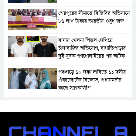
শেরপুরের সীমান্তে বিজিবির অভিযানে
৮১ লাখ টাকার ভারতীয় ওষুধ জব্দ
বাঘায় খেলনা পিস্তল দেখিয়ে
চাঁদাবাজির অভিযোগ, বাগাতিপাড়ার
দুই যুবক গণধোলাইয়ের পর আটক
পঞ্চগড়ে ১০ দফা দাবিতে ১১ দলীয়
ঐক্যজোটের বিক্ষোভ, প্রধানমন্ত্রীর
কাছে স্মারকলিপি
বাগাতিপাড়ায় স্বামীর মৃত্যুর আধা
ঘণ্টার ব্যবধানে স্ত্রীরও মৃত্যু, শোকে
স্তব্ধ এলাকা!
বাংলাদেশের মাটিতে আর কোনোদিন