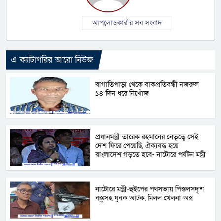
আপলোডকারীর সব সংবাদ
এ ক্যাটাগরির আরো নিউজ
বাগাতিপাড়া থেকে বাকপ্রতিবন্ধী নজরুল
১৪ দিন ধরে নিখোঁজ
প্রধানমন্ত্রী তারেক রহমানের নেতৃত্বে সেই
দেশ ফিরে পেয়েছি, ঐক্যবদ্ধ হয়ে
বাংলাদেশ গড়তে হবে- নাটোরে পর্যটন মন্ত্রী
নাটোরে মন্ত্রী-হুইপের পথসভায় পিস্তলসদৃশ
বস্তুসহ যুবক আটক, মিলল খেলনা অস্ত্র