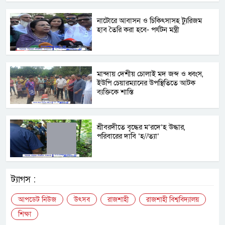
নাটোরে আবাসন ও চিকিৎসাসহ ট্যুরিজম
হাব তৈরি করা হবে- পর্যটন মন্ত্রী
মান্দায় দেশীয় চোলাই মদ জব্দ ও ধ্বংস,
ইউপি চেয়ারম্যানের উপস্থিতিতে আটক
ব্যক্তিকে শাস্তি
শ্রীবরদীতে বৃদ্ধের ম’রদে’হ উদ্ধার,
পরিবারের দাবি ‘হ//ত্যা’
ট্যাগস :
আপডেট নিউজ
উৎসব
রাজশাহী
রাজশাহী বিশ্ববিদ্যালয়
শিক্ষা