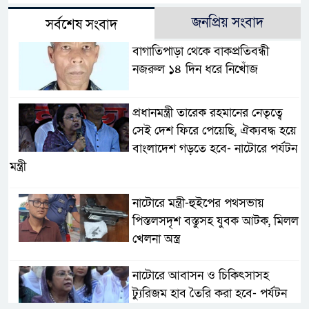
জনপ্রিয় সংবাদ
সর্বশেষ সংবাদ
বাগাতিপাড়া থেকে বাকপ্রতিবন্ধী
নজরুল ১৪ দিন ধরে নিখোঁজ
প্রধানমন্ত্রী তারেক রহমানের নেতৃত্বে
সেই দেশ ফিরে পেয়েছি, ঐক্যবদ্ধ হয়ে
বাংলাদেশ গড়তে হবে- নাটোরে পর্যটন
মন্ত্রী
নাটোরে মন্ত্রী-হুইপের পথসভায়
পিস্তলসদৃশ বস্তুসহ যুবক আটক, মিলল
খেলনা অস্ত্র
নাটোরে আবাসন ও চিকিৎসাসহ
ট্যুরিজম হাব তৈরি করা হবে- পর্যটন