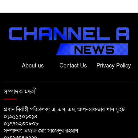
মন্ত্রী
মান্দায় দেশীয় চোলাই মদ জব্দ ও
ধ্বংস, ইউপি চেয়ারম্যানের উপস্থিতিতে
আটক ব্যক্তিকে শাস্তি
শ্রীবরদীতে বৃদ্ধের ম’রদে’হ উদ্ধার,
পরিবারের দাবি ‘হ//ত্যা’
About us
Contact Us
Privacy Policy
শেরপুরের সীমান্তে বিজিবির অভিযানে
৮১ লাখ টাকার ভারতীয় ওষুধ জব্দ
সম্পাদক মন্ডলী
বাঘায় খেলনা পিস্তল দেখিয়ে
প্রধান নির্বাহী পরিচালক: এ, এস, এম, আল-আফতাব খান সুইট
চাঁদাবাজির অভিযোগ, বাগাতিপাড়ার
০১৯১১৫০১৩১৪
দুই যুবক গণধোলাইয়ের পর আটক
০১৭৭৬২৩০৮০৮
সম্পাদক: অধ্যক্ষ মো: সাজেদুর রহমান
পঞ্চগড়ে ১০ দফা দাবিতে ১১ দলীয়
০১৭১৩৭৪৬৭২৭