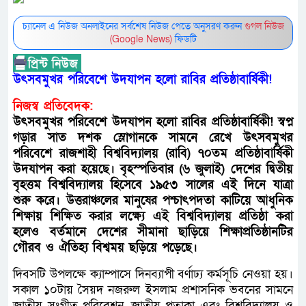
চ্যানেল এ নিউজ অনলাইনের সর্বশেষ নিউজ পেতে অনুসরণ করুন
গুগল নিউজ
(Google News)
ফিডটি
উৎসবমুখর পরিবেশে উদযাপন হলো রাবির প্রতিষ্ঠাবার্ষিকী!
নিজস্ব প্রতিবেদক:
উৎসবমুখর পরিবেশে উদযাপন হলো রাবির প্রতিষ্ঠাবার্ষিকী! স্বপ্ন
গড়ার সাত দশক স্লোগানকে সামনে রেখে উৎসবমুখর
পরিবেশে রাজশাহী বিশ্ববিদ্যালয় (রাবি) ৭০তম প্রতিষ্ঠাবার্ষিকী
উদযাপন করা হয়েছে। বৃহস্পতিবার (৬ জুলাই) দেশের দ্বিতীয়
বৃহত্তম বিশ্ববিদ্যালয় হিসেবে ১৯৫৩ সালের এই দিনে যাত্রা
শুরু করে। উত্তরাঞ্চলের মানুষের পশ্চাৎপদতা কাটিয়ে আধুনিক
শিক্ষায় শিক্ষিত করার লক্ষ্যে এই বিশ্ববিদ্যালয় প্রতিষ্ঠা করা
হলেও বর্তমানে দেশের সীমানা ছাড়িয়ে শিক্ষাপ্রতিষ্ঠানটির
গৌরব ও ঐতিহ্য বিশ্বময় ছড়িয়ে পড়েছে।
দিবসটি উপলক্ষে ক্যাম্পাসে দিনব্যাপী বর্ণাঢ্য কর্মসূচি নেওয়া হয়।
সকাল ১০টায় সৈয়দ নজরুল ইসলাম প্রশাসনিক ভবনের সামনে
জাতীয় সংগীত পরিবেশন, জাতীয় পতাকা এবং বিশ্ববিদ্যালয় ও