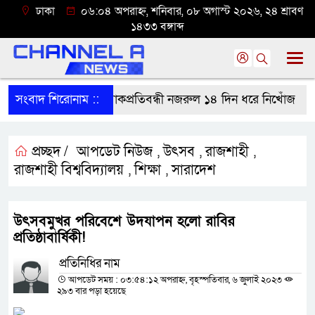
ঢাকা
০৬:০৪ অপরাহ্ন, শনিবার, ০৮ অগাস্ট ২০২৬, ২৪ শ্রাবণ
১৪৩৩ বঙ্গাব্দ
বাগাতিপাড়া থেকে বাকপ্রতিবন্ধী নজরুল ১৪ দিন ধরে নিখোঁজ
সংবাদ শিরোনাম ::
প্র
প্রচ্ছদ /
আপডেট নিউজ
উৎসব
রাজশাহী
,
,
,
রাজশাহী বিশ্ববিদ্যালয়
শিক্ষা
সারাদেশ
,
,
উৎসবমুখর পরিবেশে উদযাপন হলো রাবির
প্রতিষ্ঠাবার্ষিকী!
প্রতিনিধির নাম
আপডেট সময় : ০৩:৫৪:১২ অপরাহ্ন, বৃহস্পতিবার, ৬ জুলাই ২০২৩
২৯৩ বার পড়া হয়েছে