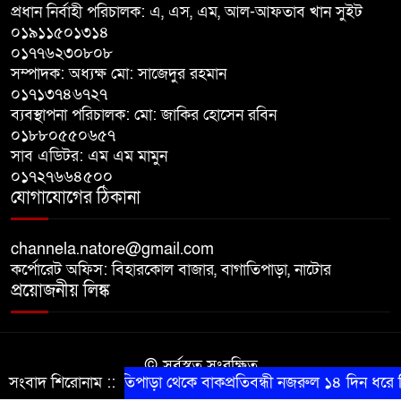
প্রধান নির্বাহী পরিচালক: এ, এস, এম, আল-আফতাব খান সুইট
চাঁদাবাজির অভিযোগ, বাগাতিপাড়ার
০১৯১১৫০১৩১৪
দুই যুবক গণধোলাইয়ের পর আটক
০১৭৭৬২৩০৮০৮
সম্পাদক: অধ্যক্ষ মো: সাজেদুর রহমান
পঞ্চগড়ে ১০ দফা দাবিতে ১১ দলীয়
০১৭১৩৭৪৬৭২৭
ব্যবস্থাপনা পরিচালক: মো: জাকির হোসেন রবিন
ঐক্যজোটের বিক্ষোভ, প্রধানমন্ত্রীর
০১৮৮০৫৫০৬৫৭
কাছে স্মারকলিপি
সাব এডিটর: এম এম মামুন
০১৭২৭৬৬৪৫০০
বাগাতিপাড়ায় স্বামীর মৃত্যুর আধা
যোগাযোগের ঠিকানা
ঘণ্টার ব্যবধানে স্ত্রীরও মৃত্যু, শোকে
স্তব্ধ এলাকা!
channela.natore@gmail.com
কর্পোরেট অফিস: বিহারকোল বাজার, বাগাতিপাড়া, নাটোর
প্রয়োজনীয় লিঙ্ক
© সর্বস্বত্ব সংরক্ষিত
সংবাদ শিরোনাম ::
বাগাতিপাড়া থেকে বাকপ্রতিবন্ধী নজরুল ১৪ দিন ধরে নিখ
কারিগরি সহযোগিতায় সীমান্ত আইটি