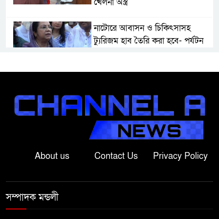
খেলনা অস্ত্র
নাটোরে আবাসন ও চিকিৎসাসহ
ট্যুরিজম হাব তৈরি করা হবে- পর্যটন
মন্ত্রী
মান্দায় দেশীয় চোলাই মদ জব্দ ও
ধ্বংস, ইউপি চেয়ারম্যানের উপস্থিতিতে
আটক ব্যক্তিকে শাস্তি
শ্রীবরদীতে বৃদ্ধের ম’রদে’হ উদ্ধার,
পরিবারের দাবি ‘হ//ত্যা’
About us
Contact Us
Privacy Policy
শেরপুরের সীমান্তে বিজিবির অভিযানে
৮১ লাখ টাকার ভারতীয় ওষুধ জব্দ
সম্পাদক মন্ডলী
বাঘায় খেলনা পিস্তল দেখিয়ে