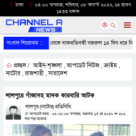
ঢাকা
০৪:০০ অপরাহ্ন, শনিবার, ০৮ অগাস্ট ২০২৬, ২৪ শ্রাবণ
১৪৩৩ বঙ্গাব্দ
সংবাদ শিরোনাম ::
বাগাতিপাড়া থেকে বাকপ্রতিবন্ধী নজরুল ১৪ দিন ধরে নিখোঁজ
প্রচ্ছদ /
আইন-শৃঙ্খলা
আপডেট নিউজ
ক্রাইম
,
,
,
নাটোর
রাজশাহী
সারাদেশ
,
,
লালপুরে গাঁজাসহ মাদক কারবারি আটক
লালপুর (নাটোর) প্রতিনিধি:
আপডেট সময় : ০৯:০৯:০৮ অপরাহ্ন, শুক্রবার, ১৫ মে ২০২৬
২০২
বার পড়া হয়েছে