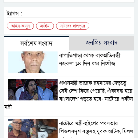
ট্যাগস :
আইন-কানুন
ক্রাইম
নাটরের লালপুরে
জনপ্রিয় সংবাদ
সর্বশেষ সংবাদ
বাগাতিপাড়া থেকে বাকপ্রতিবন্ধী
নজরুল ১৪ দিন ধরে নিখোঁজ
প্রধানমন্ত্রী তারেক রহমানের নেতৃত্বে
সেই দেশ ফিরে পেয়েছি, ঐক্যবদ্ধ হয়ে
বাংলাদেশ গড়তে হবে- নাটোরে পর্যটন
মন্ত্রী
নাটোরে মন্ত্রী-হুইপের পথসভায়
পিস্তলসদৃশ বস্তুসহ যুবক আটক, মিলল