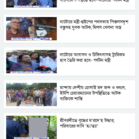
বাংলাদেশ গড়তে হবে- নাটোরে পর্যটন মন্ত্রী
নাটোরে মন্ত্রী-হুইপের পথসভায় পিস্তলসদৃশ
বস্তুসহ যুবক আটক, মিলল খেলনা অস্ত্র
নাটোরে আবাসন ও চিকিৎসাসহ ট্যুরিজম
হাব তৈরি করা হবে- পর্যটন মন্ত্রী
মান্দায় দেশীয় চোলাই মদ জব্দ ও ধ্বংস,
ইউপি চেয়ারম্যানের উপস্থিতিতে আটক
ব্যক্তিকে শাস্তি
শ্রীবরদীতে বৃদ্ধের ম’রদে’হ উদ্ধার,
পরিবারের দাবি ‘হ//ত্যা’