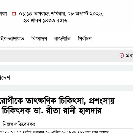
াকা
০১:১৪ অপরাহ্ন, শনিবার, ০৮ অগাস্ট ২০২৬,
২৪ শ্রাবণ ১৪৩৩ বঙ্গাব্দ
ইন-আদালত
বিনোদন
রাজনীতি
নির্বাচন
প্রধানমন্ত্র
াদেশ
্ষু রোগীকে তাৎক্ষণিক চিকিৎসা, প্রশংসায়
 চিকিৎসক ডা. রীতা রানী হালদার
 নিজস্ব প্রতিবেদকঃ
০১:২২:১৩ পূর্বাহ্ন, শুক্রবার, ১০ এপ্রিল ২০২৬
৪৯১ বার পড়া হয়েছে