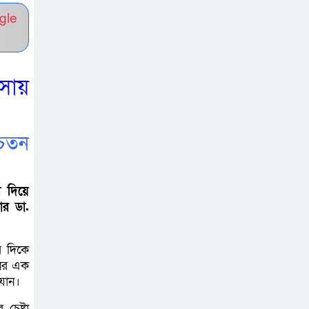
চেয়ারম্যানের উপস্থিতিতে আটক ব্যক্তিকে
gle
শাস্তি
শ্রীবরদীতে বৃদ্ধের
ম’রদে’হ উদ্ধার,
ংসায়
পরিবারের দাবি ‘হ//
ত্যা’
চেতন
শেরপুরের সীমান্তে
বিজিবির অভিযানে
া দিয়ে
৮১ লাখ টাকার
ার ডা.
ভারতীয় ওষুধ জব্দ
র দিকে
বাঘায় খেলনা পিস্তল
নের এক
দেখিয়ে চাঁদাবাজির
যান।
অভিযোগ,
চেষ্টা