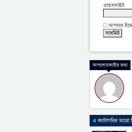
ওয়েবসাইট
আপনার ইমেইল
আপলোডকারীর তথ্য
এ ক্যাটাগরির আরো