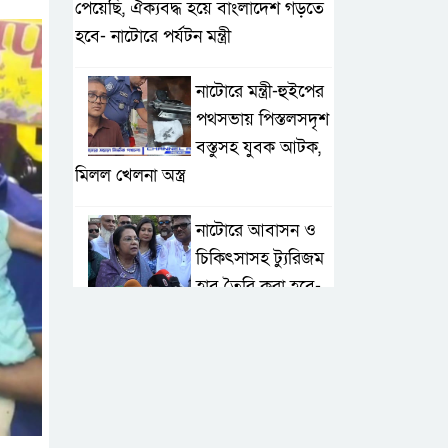
পেয়েছি, ঐক্যবদ্ধ হয়ে বাংলাদেশ গড়তে
হবে- নাটোরে পর্যটন মন্ত্রী
নাটোরে মন্ত্রী-হুইপের
পথসভায় পিস্তলসদৃশ
বস্তুসহ যুবক আটক,
মিলল খেলনা অস্ত্র
নাটোরে আবাসন ও
চিকিৎসাসহ ট্যুরিজম
হাব তৈরি করা হবে-
পর্যটন মন্ত্রী
মান্দায় দেশীয়
চোলাই মদ জব্দ ও
ধ্বংস, ইউপি