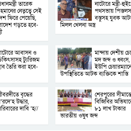
্রধানমন্ত্রী তারেক
নাটোরে মন্ত্রী-হুই
হমানের নেতৃত্বে সেই
পথসভায় পিস্তলস
েশ ফিরে পেয়েছি,
বস্তুসহ যুবক আট
ংলাদেশ গড়তে হবে-
মিলল খেলনা অস্ত্র
রী
নাটোরে আবাসন ও
মান্দায় দেশীয় চ
িকিৎসাসহ ট্যুরিজম
মদ জব্দ ও ধ্বংস,
াব তৈরি করা হবে-
ইউপি চেয়ারম্যান
উপস্থিতিতে আটক ব্যক্তিকে শাস্তি
্রীবরদীতে বৃদ্ধের
শেরপুরের সীমান্ত
’রদে’হ উদ্ধার,
বিজিবির অভিযান
রিবারের দাবি ‘হ//
৮১ লাখ টাকার
ভারতীয় ওষুধ জব্দ