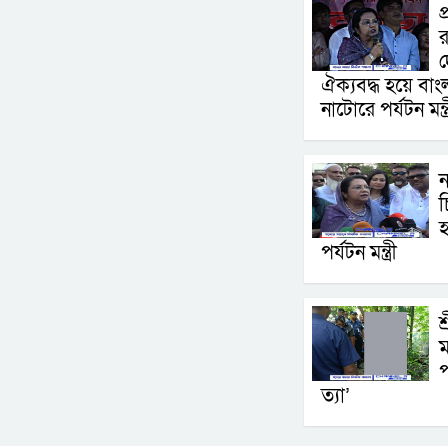
প
র
দ
ঐক্যবদ্ধ হয়ে বা
নাটোরে পর্যটন মন্ত্
চ
হ
পর্যটন মন্ত্রী
শ
ম
প
ত্যা’