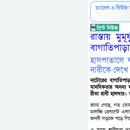
চ্যানেল এ নিউজ
রাস্তায় মুম
বাগাতিপাড়া
হাসপাতালে 
নারীকে দেখে
নাটোরের বাগাতিপাড়
মানবিকতার অনন্য দৃষ
রীতা রানী হালদার। 
জানা গেছে, গত সোম
মালঞ্চি রেলগেট এল
জননী সড়কে পড়ে গিয়
এ সময় স্থানীয়রা তা