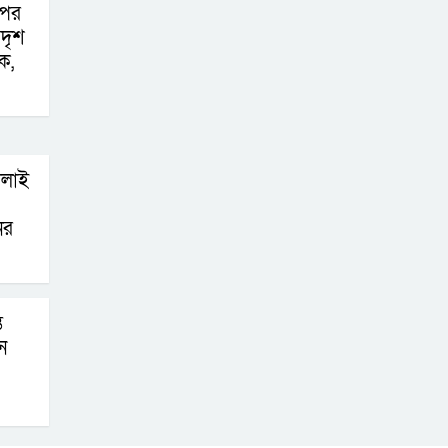
পের
দৃশ
ক,
োলাই
ের
ে
ে