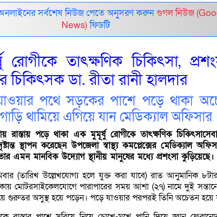
 অনলাইনের সর্বশেষ নিউজ পেতে অনুসরণ করুন
গুগল নিউজ (Goo
News)
ফিডটি
ূর্ষু রোগীকে তাৎক্ষণিক চিকিৎসা, প্রশ
র চিকিৎসক ডা. রীতা রানী হালদার
যাওয়ার পথে সড়কের পাশে পড়ে থাকা অ
 গাড়ি থামিয়ে এগিয়ে যান মেডিক্যাল অফিসার
ায় রাস্তায় পড়ে থাকা এক মুমূর্ষু রোগীকে তাৎক্ষণিক চিকিৎসাসেব
্টান্ত স্থাপন করেছেন উপজেলা স্বাস্থ্য কমপ্লেক্সের মেডিক্যাল অফিস
তার এমন মানবিক উদ্যোগ স্থানীয় মানুষের মধ্যে প্রশংসা কুড়িয়েছে।
বার (তারিখ উল্লেখযোগ্য হলে যুক্ত করা যাবে) রাত আনুমানিক ৮টা
াকায় মোটরসাইকেলযোগে পারাপারের সময় আশা (২৭) নামে দুই সন্তা
ে গুরুতর অসুস্থ হয়ে পড়েন। পড়ে যাওয়ার পরপরই তিনি অচেতন হয়ে 
কে রাস্তার পাশে সরিয়ে নিয়ে চোখে-মুখে পানি দিয়ে জ্ঞান ফেরানোর 