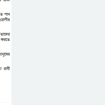
বাগাতিপাড়ার দুই যুবক গণধোলাইয়ের
পর আটক
তে পান
ে রোগীর
পঞ্চগড়ে ১০ দফা
দাবিতে ১১ দলীয়
ঐক্যজোটের বিক্ষোভ,
 তাদের
প্রধানমন্ত্রীর কাছে স্মারকলিপি
ষ করতে
বাগাতিপাড়ায় স্বামীর
ানুষের
মৃত্যুর আধা ঘণ্টার
ব্যবধানে স্ত্রীরও মৃত্যু,
 রানী
শোকে স্তব্ধ এলাকা!
বাংলাদেশের মাটিতে
আর কোনোদিন
ফ্যাসিস্টের স্থান হবে
না: নাটোরে হুইপ দুলু