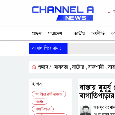
ঢ
প্রচ্ছদ
সারাদেশ
জাতীয়
অর্থনীতি
আ
সংবাদ শিরোনাম ::
প্রচ্ছদ /
মানবতা
নাটোর
রাজশাহী
সার
,
,
,
ট্যাগস :
রাস্তায় মুমূর
বাগাতিপাড়ার
ডা. রীতা রানী হালদার
নাটোর
ফজলুর রহমান,
বাগাতিপাড়া
আপডেট সময় : 