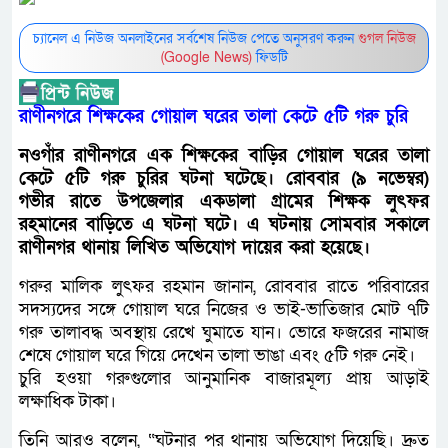
চ্যানেল এ নিউজ অনলাইনের সর্বশেষ নিউজ পেতে অনুসরণ করুন
গুগল নিউজ
(Google News)
ফিডটি
রাণীনগরে শিক্ষকের গোয়াল ঘরের তালা কেটে ৫টি গরু চুরি
নওগাঁর রাণীনগরে এক শিক্ষকের বাড়ির গোয়াল ঘরের তালা
কেটে ৫টি গরু চুরির ঘটনা ঘটেছে। রোববার (৯ নভেম্বর)
গভীর রাতে উপজেলার একডালা গ্রামের শিক্ষক লুৎফর
রহমানের বাড়িতে এ ঘটনা ঘটে। এ ঘটনায় সোমবার সকালে
রাণীনগর থানায় লিখিত অভিযোগ দায়ের করা হয়েছে।
গরুর মালিক লুৎফর রহমান জানান, রোববার রাতে পরিবারের
সদস্যদের সঙ্গে গোয়াল ঘরে নিজের ও ভাই-ভাতিজার মোট ৭টি
গরু তালাবদ্ধ অবস্থায় রেখে ঘুমাতে যান। ভোরে ফজরের নামাজ
শেষে গোয়াল ঘরে গিয়ে দেখেন তালা ভাঙা এবং ৫টি গরু নেই।
চুরি হওয়া গরুগুলোর আনুমানিক বাজারমূল্য প্রায় আড়াই
লক্ষাধিক টাকা।
তিনি আরও বলেন, “ঘটনার পর থানায় অভিযোগ দিয়েছি। দ্রুত