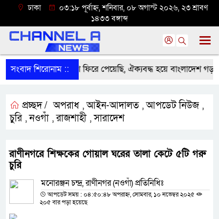
ঢাকা
০৩:১৮ পূর্বাহ্ন, শনিবার, ০৮ অগাস্ট ২০২৬, ২৩ শ্রাবণ
১৪৩৩ বঙ্গাব্দ
হমানের নেতৃত্বে সেই দেশ ফিরে পেয়েছি, ঐক্যবদ্ধ হয়ে বাংলাদেশ গড়তে হবে
সংবাদ শিরোনাম ::
প্রচ্ছদ /
অপরাধ
আইন-আদালত
আপডেট নিউজ
,
,
,
চুরি
নওগাঁ
রাজশাহী
সারাদেশ
,
,
,
রাণীনগরে শিক্ষকের গোয়াল ঘরের তালা কেটে ৫টি গরু
চুরি
মনোরঞ্জন চন্দ্র, রাণীনগর (নওগাঁ) প্রতিনিধিঃ
আপডেট সময় : ০৪:৫০:৪৮ অপরাহ্ন, সোমবার, ১০ নভেম্বর ২০২৫
২০৫ বার পড়া হয়েছে