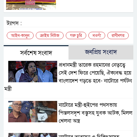
ট্যাগস :
আইন-কানুন
ক্রাইম নিউজ
গরু চুরি
নওগাঁ
রাণীনগর
জনপ্রিয় সংবাদ
সর্বশেষ সংবাদ
প্রধানমন্ত্রী তারেক রহমানের নেতৃত্বে
সেই দেশ ফিরে পেয়েছি, ঐক্যবদ্ধ হয়ে
বাংলাদেশ গড়তে হবে- নাটোরে পর্যটন
মন্ত্রী
নাটোরে মন্ত্রী-হুইপের পথসভায়
পিস্তলসদৃশ বস্তুসহ যুবক আটক, মিলল
খেলনা অস্ত্র