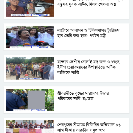
বস্তুসহ যুবক আটক, মিলল খেলনা অস্ত্র
নাটোরে আবাসন ও চিকিৎসাসহ ট্যুরিজম
হাব তৈরি করা হবে- পর্যটন মন্ত্রী
মান্দায় দেশীয় চোলাই মদ জব্দ ও ধ্বংস,
ইউপি চেয়ারম্যানের উপস্থিতিতে আটক
ব্যক্তিকে শাস্তি
শ্রীবরদীতে বৃদ্ধের ম’রদে’হ উদ্ধার,
পরিবারের দাবি ‘হ//ত্যা’
শেরপুরের সীমান্তে বিজিবির অভিযানে ৮১
লাখ টাকার ভারতীয় ওষুধ জব্দ