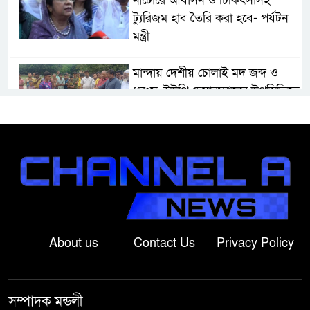
নাটোরে আবাসন ও চিকিৎসাসহ
ট্যুরিজম হাব তৈরি করা হবে- পর্যটন
মন্ত্রী
মান্দায় দেশীয় চোলাই মদ জব্দ ও
ধ্বংস, ইউপি চেয়ারম্যানের উপস্থিতিতে
আটক ব্যক্তিকে শাস্তি
শ্রীবরদীতে বৃদ্ধের ম’রদে’হ উদ্ধার,
পরিবারের দাবি ‘হ//ত্যা’
শেরপুরের সীমান্তে বিজিবির অভিযানে
৮১ লাখ টাকার ভারতীয় ওষুধ জব্দ
About us
Contact Us
Privacy Policy
বাঘায় খেলনা পিস্তল দেখিয়ে
চাঁদাবাজির অভিযোগ, বাগাতিপাড়ার
সম্পাদক মন্ডলী
দুই যুবক গণধোলাইয়ের পর আটক