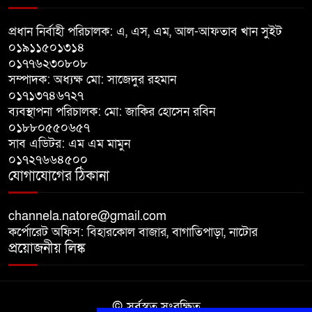
প্রধান নির্বাহী পরিচালক: এ, এস, এম, আল-আফতাব খান সুইট
পঞ্চগড়ে ১০ দফা দাবিতে ১১ দলীয়
০১৯১১৫০১৩১৪
ঐক্যজোটের বিক্ষোভ, প্রধানমন্ত্রীর
০১৭৭৬২৩০৮০৮
কাছে স্মারকলিপি
সম্পাদক: অধ্যক্ষ মো: সাজেদুর রহমান
০১৭১৩৭৪৬৭২৭
বাগাতিপাড়ায় স্বামীর মৃত্যুর আধা
ব্যবস্থাপনা পরিচালক: মো: জাকির হোসেন রবিন
ঘণ্টার ব্যবধানে স্ত্রীরও মৃত্যু, শোকে
০১৮৮০৫৫০৬৫৭
স্তব্ধ এলাকা!
সাব এডিটর: এম এম মামুন
০১৭২৭৬৬৪৫০০
যোগাযোগের ঠিকানা
বাংলাদেশের মাটিতে আর কোনোদিন
ফ্যাসিস্টের স্থান হবে না: নাটোরে হুইপ
দুলু
channela.natore@gmail.com
কর্পোরেট অফিস: বিহারকোল বাজার, বাগাতিপাড়া, নাটোর
প্রয়োজনীয় লিঙ্ক
© সর্বস্বত্ব সংরক্ষিত