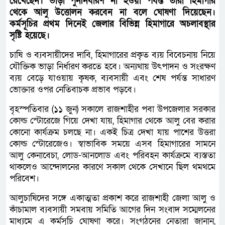
রেখেছেন। ভাড়া পুনর্নির্ধারণ না হওয়া পর্যন্ত তারা হিমাগার
থেকে আলু উত্তোলন করবেন না বলে ঘোষণা দিয়েছেন।
কর্মসূচির প্রথম দিনেই জেলার বিভিন্ন হিমাগারে অচলাবস্থার
সৃষ্টি হয়েছে।
চাষি ও ব্যবসায়ীদের দাবি, হিমাগারের প্রকৃত ব্যয় বিবেচনায় নিয়ে
যৌক্তিক ভাড়া নির্ধারণ করতে হবে। অন্যথায় উৎপাদন ও সংরক্ষণ
ব্যয় বেড়ে যাওয়ায় কৃষক, ব্যবসায়ী এবং শেষ পর্যন্ত সাধারণ
ভোক্তার ওপর নেতিবাচক প্রভাব পড়বে।
বৃহস্পতিবার (১১ জুন) সকালে রাজশাহীর পবা উপজেলার সরকার
কোল্ড স্টোরেজে গিয়ে দেখা যায়, হিমাগার থেকে আলু বের করার
কোনো কার্যক্রম চলছে না। একই চিত্র দেখা যায় পাশের উত্তরা
কোল্ড স্টোরেজেও। স্বাভাবিক সময়ে এসব হিমাগারের সামনে
আলু কেনাবেচা, লোড-আনলোড এবং পরিবহন কার্যক্রমে ব্যস্ততা
থাকলেও আন্দোলনের কারণে সকাল থেকে সেখানে ছিল থমথমে
পরিবেশ।
আলুচাষিদের সঙ্গে একাত্মতা প্রকাশ করে রাজশাহী জেলা আলু ও
কাঁচামাল ব্যবসায়ী সমবায় সমিতি আগের দিন সংবাদ সম্মেলনের
মাধ্যমে এ কর্মসূচি ঘোষণা করে। সংগঠনের নেতারা জানান,