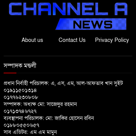
বড়াইগ্রামে দুর্নীতির অভিযোগে প্রধান
শিক্ষক বরখাস্ত, তিন কর্মচারীর নিয়োগ
বাতিল
জুলাই সনদ বাস্তবায়নের দাবিতে
About us
Contact Us
Privacy Policy
বাগাতিপাড়ায় জামায়াতের গণমিছিল
সম্পাদক মন্ডলী
গোদাগাড়ীতে জুলাই গণঅভ্যুত্থান
দিবসে আলোচনা সভা ও পুরস্কার
বিতরণ
প্রধান নির্বাহী পরিচালক: এ, এস, এম, আল-আফতাব খান সুইট
০১৯১১৫০১৩১৪
০১৭৭৬২৩০৮০৮
বাগাতিপাড়ায় নানা আয়োজনে জুলাই
সম্পাদক: অধ্যক্ষ মো: সাজেদুর রহমান
গণঅভ্যুত্থান দিবস-২০২৬ পালন
০১৭১৩৭৪৬৭২৭
ব্যবস্থাপনা পরিচালক: মো: জাকির হোসেন রবিন
বড়াইগ্রামে জুলাই গণঅভ্যুত্থান দিবসে
০১৮৮০৫৫০৬৫৭
সাব এডিটর: এম এম মামুন
আলোচনা সভা ও প্রামাণ্যচিত্র প্রদর্শন