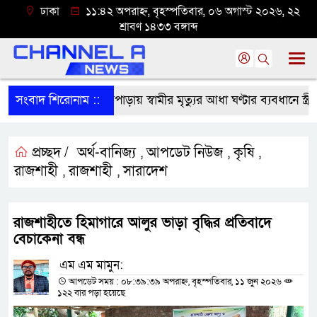
ঢাকা
১১:৪২ অপরাহ্ন, বৃহস্পতিবার, ০৬ অগাস্ট ২০২৬, ২২
শ্রাবণ ১৪৩৩ বঙ্গাব্দ
সংবাদ শিরোনাম ::
বাগাতিপাড়ায় স্বামীর মৃত্যুর আধা ঘণ্টার ব্যবধানে স্ত্রীরও মৃ
প্রচ্ছদ /
অর্থ-বানিজ্য
আপডেট নিউজ
কৃষি
,
,
,
রাজশাহী
রাজশাহী
সারাদেশ
,
,
রাজশাহীতে হিমাগারে আলুর ভাড়া বৃদ্ধির প্রতিবাদে
বেচাকেনা বন্ধ
এম এম মামুন:
আপডেট সময় : ০৮:৩৯:৩৯ অপরাহ্ন, বৃহস্পতিবার, ১১ জুন ২০২৬
১২২ বার পড়া হয়েছে