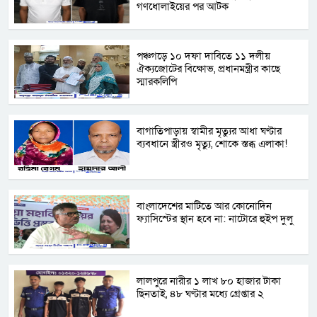
গণধোলাইয়ের পর আটক
পঞ্চগড়ে ১০ দফা দাবিতে ১১ দলীয়
ঐক্যজোটের বিক্ষোভ, প্রধানমন্ত্রীর কাছে
স্মারকলিপি
বাগাতিপাড়ায় স্বামীর মৃত্যুর আধা ঘণ্টার
ব্যবধানে স্ত্রীরও মৃত্যু, শোকে স্তব্ধ এলাকা!
বাংলাদেশের মাটিতে আর কোনোদিন
ফ্যাসিস্টের স্থান হবে না: নাটোরে হুইপ দুলু
লালপুরে নারীর ১ লাখ ৮০ হাজার টাকা
ছিনতাই, ৪৮ ঘণ্টার মধ্যে গ্রেপ্তার ২