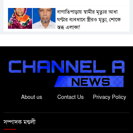
বাগাতিপাড়ায় স্বামীর মৃত্যুর আধা
ঘণ্টার ব্যবধানে স্ত্রীরও মৃত্যু, শোকে
স্তব্ধ এলাকা!
বাংলাদেশের মাটিতে আর কোনোদিন
ফ্যাসিস্টের স্থান হবে না: নাটোরে হুইপ
দুলু
লালপুরে নারীর ১ লাখ ৮০ হাজার টাকা
ছিনতাই, ৪৮ ঘণ্টার মধ্যে গ্রেপ্তার ২
About us
Contact Us
Privacy Policy
বাগাতিপাড়ায় সড়ক নির্মাণে বাধার
অভিযোগে বাগাতিপাড়ায় মানববন্ধন
সম্পাদক মন্ডলী
বাগাতিপাড়ায় বিশ্ব মাতৃদুগ্ধ সপ্তাহের