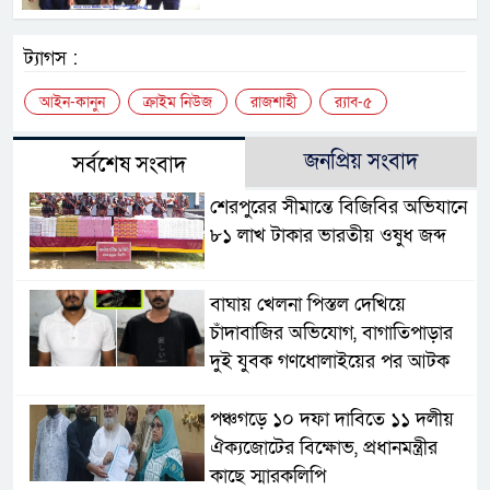
ট্যাগস :
আইন-কানুন
ক্রাইম নিউজ
রাজশাহী
র‍্যাব-৫
জনপ্রিয় সংবাদ
সর্বশেষ সংবাদ
শেরপুরের সীমান্তে বিজিবির অভিযানে
৮১ লাখ টাকার ভারতীয় ওষুধ জব্দ
বাঘায় খেলনা পিস্তল দেখিয়ে
চাঁদাবাজির অভিযোগ, বাগাতিপাড়ার
দুই যুবক গণধোলাইয়ের পর আটক
পঞ্চগড়ে ১০ দফা দাবিতে ১১ দলীয়
ঐক্যজোটের বিক্ষোভ, প্রধানমন্ত্রীর
কাছে স্মারকলিপি