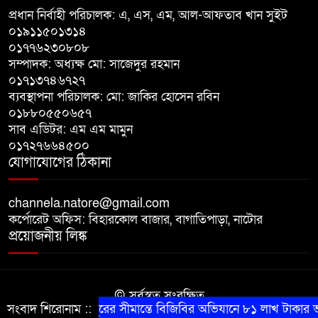
সমাপনী ও পুরস্কার বিতরণ
প্রধান নির্বাহী পরিচালক: এ, এস, এম, আল-আফতাব খান সুইট
০১৯১১৫০১৩১৪
০১৭৭৬২৩০৮০৮
বড়াইগ্রামে দুর্নীতির অভিযোগে প্রধান
সম্পাদক: অধ্যক্ষ মো: সাজেদুর রহমান
শিক্ষক বরখাস্ত, তিন কর্মচারীর নিয়োগ
০১৭১৩৭৪৬৭২৭
বাতিল
ব্যবস্থাপনা পরিচালক: মো: জাকির হোসেন রবিন
০১৮৮০৫৫০৬৫৭
জুলাই সনদ বাস্তবায়নের দাবিতে
সাব এডিটর: এম এম মামুন
বাগাতিপাড়ায় জামায়াতের গণমিছিল
০১৭২৭৬৬৪৫০০
যোগাযোগের ঠিকানা
channela.natore@gmail.com
কর্পোরেট অফিস: বিহারকোল বাজার, বাগাতিপাড়া, নাটোর
প্রয়োজনীয় লিঙ্ক
© সর্বস্বত্ব সংরক্ষিত
সংবাদ শিরোনাম ::
শেরপুরের সীমান্তে বিজিবির অভিযানে ৮১ লাখ টাকার ভারত
কারিগরি সহযোগিতায় সীমান্ত আইটি