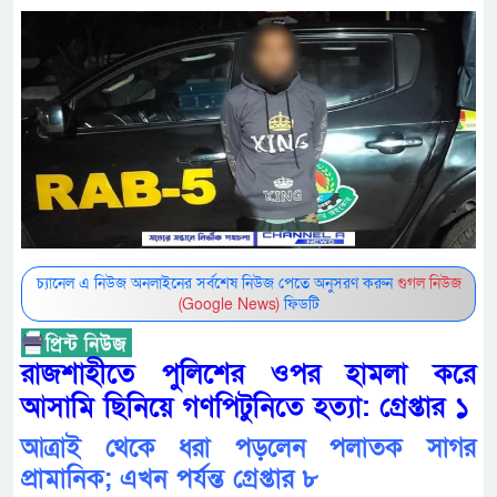
চ্যানেল এ নিউজ অনলাইনের সর্বশেষ নিউজ পেতে অনুসরণ করুন
গুগল নিউজ
(Google News)
ফিডটি
রাজশাহীতে পুলিশের ওপর হামলা করে
আসামি ছিনিয়ে গণপিটুনিতে হত্যা: গ্রেপ্তার ১
আত্রাই থেকে ধরা পড়লেন পলাতক সাগর
প্রামানিক; এখন পর্যন্ত গ্রেপ্তার ৮