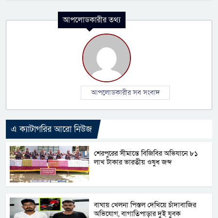
আপলোডকারীর তথ্য
আপলোডকারীর সব সংবাদ
এ ক্যাটাগরির আরো নিউজ
শেরপুরের সীমান্তে বিজিবির অভিযানে ৮১
লাখ টাকার ভারতীয় ওষুধ জব্দ
বাঘায় খেলনা পিস্তল দেখিয়ে চাঁদাবাজির
অভিযোগ, বাগাতিপাড়ার দুই যুবক