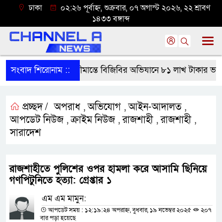
ঢাকা
০২:২৬ পূর্বাহ্ন, শুক্রবার, ০৭ অগাস্ট ২০২৬, ২২ শ্রাবণ
১৪৩৩ বঙ্গাব্দ
সংবাদ শিরোনাম ::
শেরপুরের সীমান্তে বিজিবির অভিযানে ৮১ লাখ টাকার ভারতীয়
প্রচ্ছদ /
অপরাধ
অভিযোগ
আইন-আদালত
,
,
,
আপডেট নিউজ
ক্রাইম নিউজ
রাজশাহী
রাজশাহী
,
,
,
,
সারাদেশ
রাজশাহীতে পুলিশের ওপর হামলা করে আসামি ছিনিয়ে
গণপিটুনিতে হত্যা: গ্রেপ্তার ১
এম এম মামুন:
আপডেট সময় : ১২:১৯:২৪ অপরাহ্ন, বুধবার, ১৯ নভেম্বর ২০২৫
২০৭
বার পড়া হয়েছে