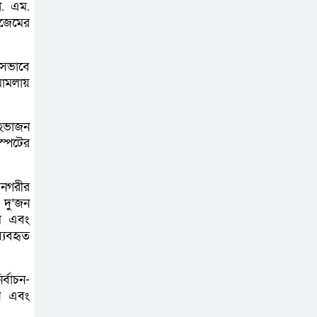
লালপুরে ত্রিমুখী
া. এম.
সংঘর্ষে নিহত ১,
াজেমের
আহত ২
ংসভাবে
বাগাতিপাড়ায় ভরা
মামলায়
বর্ষায়ও পানির সংকট,
দুশ্চিন্তায় আমন
েহভাজন
চাষিরা!
স্পটের
বড়াইগ্রাম কেন্দ্রীয়
 নগরীর
প্রেসক্লাবের সভাপতি
 দু’জন
পিকেএম আব্দুল বারী,
াম এবং
্যবহৃত
সম্পাদক দেলোয়ার হোসেন লাইফ
্বাচন-
েন এবং