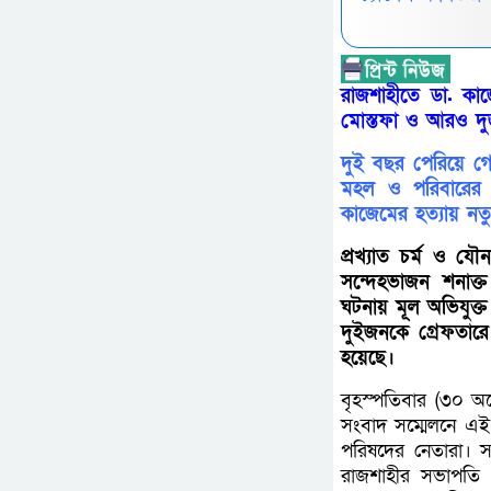
রাজশাহীতে ডা. কাজ
মোস্তফা ও আরও দ
দুই বছর পেরিয়ে গ
মহল ও পরিবারের ব
কাজেমের হত্যায় নতু
প্রখ্যাত চর্ম ও য
সন্দেহভাজন শনাক্
ঘটনায় মূল অভিযুক্
দুইজনকে গ্রেফতারে
হয়েছে।
বৃহস্পতিবার (৩০ অ
সংবাদ সম্মেলনে এই 
পরিষদের নেতারা। সং
রাজশাহীর সভাপতি প