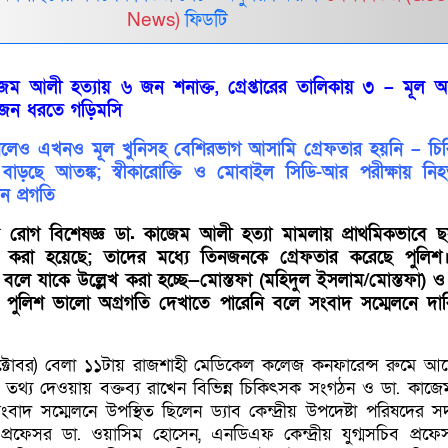
News)
ফিডটি
েম আলী হত্যায় ৬ জন শনাক্ত, গ্রেপ্তারের তালিকায় ৩ – মূল অভ
ুজন ধরতে গড়িমসি
েলেও এখনও মূল খুনিসহ বেশিরভাগ আসামি গ্রেফতার হয়নি – চ
াড়ছে আতঙ্ক; স্বীকারোক্তি ও মোবাইল সিডি-আর পরীক্ষায় নি
ন প্রগতি
ৌন রোগ বিশেষজ্ঞ ডা. কাজেম আলী হত্যা মামলায় প্রাথমিকভাবে
ত করা হয়েছে; তাদের মধ্যে তিনজনকে গ্রেফতার করেছে পুলিশ
ত বলে যাকে উল্লেখ করা হচ্ছে—মোস্তফা (মহিদুল ইসলাম/মোস্তফা)
 পুলিশ ভালো অগ্রগতি দেখাতে পারেনি বলে সংবাদ সম্মেলনে দা
ক্টোবর) বেলা ১১টায় রাজশাহী মেডিকেল কলেজ কনফারেন্স রুমে 
তথ্য দেওয়ায় বক্তব্য রাখেন বিভিন্ন চিকিৎসক সংগঠন ও ডা. কাজেম 
বাদ সম্মেলনে উপস্থিত ছিলেন ড্যাব কেন্দ্রীয় উপদেষ্টা পরিষদের স
্রফেসর ডা. ওয়াসিম হোসেন, এনডিএফ কেন্দ্রীয় যুগ্মসচিব প্রফে