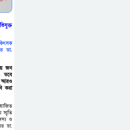
বড়াইগ্রামে জুলাই
গণঅভ্যুত্থান দিবসে
িযুক্ত
আলোচনা সভা ও
প্রামাণ্যচিত্র প্রদর্শন
িকিৎসক
বাগাতিপাড়ায়
হত ডা.
বাউয়েটে ‘জুলাই
গণঅভ্যুত্থান দিবস’
 ছয় জন
পালিত
। তবে
 ও আরও
বি করা
মান্দায় প্রধান
শিক্ষককে অবরু’দ্ধ
আয়োজিত
করে শিক্ষার্থীদের
স্মৃতি
বিক্ষো’ভ, মোটরসাইকেলে আ/গুন
দস্য ও
সর ডা.