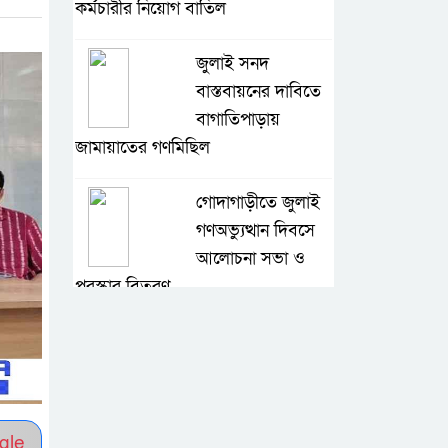
কর্মচারীর নিয়োগ বাতিল
জুলাই সনদ
বাস্তবায়নের দাবিতে
বাগাতিপাড়ায়
জামায়াতের গণমিছিল
গোদাগাড়ীতে জুলাই
গণঅভ্যুত্থান দিবসে
আলোচনা সভা ও
পুরস্কার বিতরণ
বাগাতিপাড়ায় নানা
আয়োজনে জুলাই
গণঅভ্যুত্থান
দিবস-২০২৬ পালন
gle