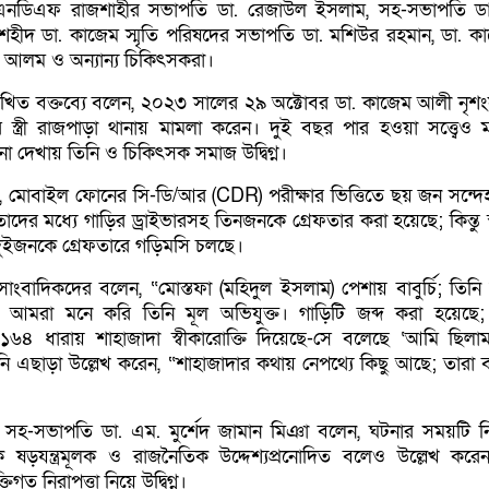
র, এনডিএফ রাজশাহীর সভাপতি ডা. রেজাউল ইসলাম, সহ-সভাপতি ড
, শহীদ ডা. কাজেম স্মৃতি পরিষদের সভাপতি ডা. মশিউর রহমান, ডা. ক
গীর আলম ও অন্যান্য চিকিৎসকরা।
িখিত বক্তব্যে বলেন, ২০২৩ সালের ২৯ অক্টোবর ডা. কাজেম আলী নৃশ
স্ত্রী রাজপাড়া থানায় মামলা করেন। দুই বছর পার হওয়া সত্ত্বেও 
 না দেখায় তিনি ও চিকিৎসক সমাজ উদ্বিগ্ন।
যায়, মোবাইল ফোনের সি-ডি/আর (CDR) পরীক্ষার ভিত্তিতে ছয় জন সন্দ
াদের মধ্যে গাড়ির ড্রাইভারসহ তিনজনকে গ্রেফতার করা হয়েছে; কিন্তু 
 দুইজনকে গ্রেফতারে গড়িমসি চলছে।
সাংবাদিকদের বলেন, “মোস্তফা (মহিদুল ইসলাম) পেশায় বাবুর্চি; তিনি
। আমরা মনে করি তিনি মূল অভিযুক্ত। গাড়িটি জব্দ করা হয়েছে;
ে, ১৬৪ ধারায় শাহাজাদা স্বীকারোক্তি দিয়েছে-সে বলেছে ‘আমি ছিল
নি এছাড়া উল্লেখ করেন, “শাহাজাদার কথায় নেপথ্যে কিছু আছে; তারা ব
হ-সভাপতি ডা. এম. মুর্শেদ জামান মিঞা বলেন, ঘটনার সময়টি নির
ষড়যন্ত্রমূলক ও রাজনৈতিক উদ্দেশ্যপ্রনোদিত বলেও উল্লেখ কর
িগত নিরাপত্তা নিয়ে উদ্বিগ্ন।