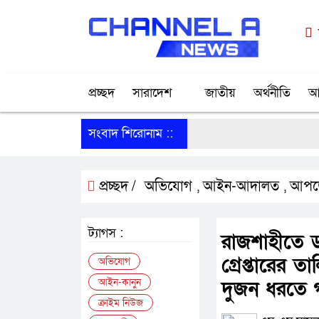
প্রচ্ছদ
সারাদেশ
জাতীয়
অর্থনীতি
আ
সংবাদ শিরোনাম ::
প্রচ্ছদ /
অভিযোগ
আইন-আদালত
আপড
,
,
ট্যাগস :
রাজশাহীতে ড
গ্রেপ্তারের 
অভিযোগ
আইন-কানুন
দুজন ধরতে 
ক্রাইম নিউজ