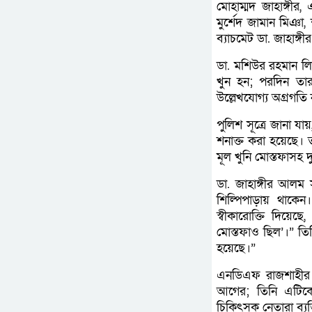
মোহাম্মদ জাহাঙ্গী
মুর্শেদ জামান মিঞা
ব্যাচমেট ডা. জাহাঙ্
ডা. মশিউর রহমান ল
খুন হন; পরদিন তার 
উল্লেখযোগ্য অগ্রগতি
পুলিশ সূত্রে জানা 
শনাক্ত করা হয়েছে। ত
মূল খুনি মোস্তফাসহ
ডা. জাহাঙ্গীর আলম 
শিল্পিপাড়ায় থাকেন
স্বীকারোক্তি দিয়েছ
মোস্তফাও ছিল’।” তি
হয়েছে।”
এনডিএফ রাজশাহীর স
আগের; তিনি এটিকে 
চিকিৎসক নেতারা ব্যক্ত